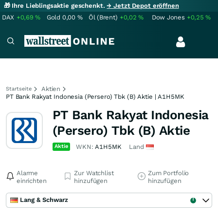
🎁 Ihre Lieblingsaktie geschenkt.
→ Jetzt Depot eröffnen
DAX
+0,69
%
Gold
0,00
%
Öl (Brent)
+0,02
%
Dow Jones
+0,25
%
Aktien
Startseite
PT Bank Rakyat Indonesia (Persero) Tbk (B) Aktie | A1H5MK
PT Bank Rakyat Indonesia
(Persero) Tbk (B) Aktie
Aktie
WKN:
A1H5MK
Land
Alarme
Zur Watchlist
Zum Portfolio
einrichten
hinzufügen
hinzufügen
Lang & Schwarz