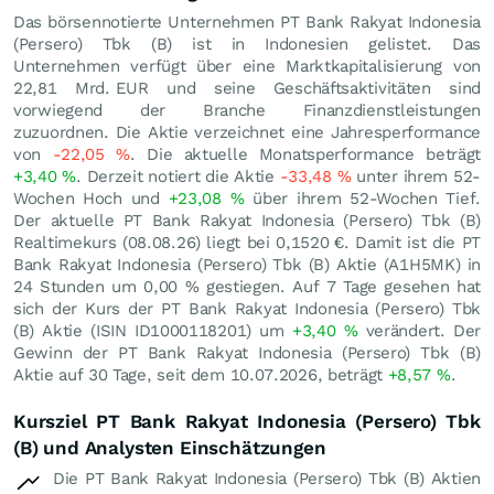
Das börsennotierte Unternehmen PT Bank Rakyat Indonesia
(Persero) Tbk (B) ist in Indonesien gelistet. Das
Unternehmen verfügt über eine Marktkapitalisierung von
22,81 Mrd.
EUR
und seine Geschäftsaktivitäten sind
vorwiegend der Branche Finanzdienstleistungen
zuzuordnen. Die Aktie verzeichnet eine Jahresperformance
von
-22,05
%
. Die aktuelle Monatsperformance beträgt
+3,40
%
. Derzeit notiert die Aktie
-33,48
%
unter ihrem 52-
Wochen Hoch und
+23,08
%
über ihrem 52-Wochen Tief.
Der aktuelle PT Bank Rakyat Indonesia (Persero) Tbk (B)
Realtimekurs (
08.08.26
) liegt bei 0,1520
€
. Damit ist die PT
Bank Rakyat Indonesia (Persero) Tbk (B) Aktie (A1H5MK) in
24 Stunden um
0,00
%
gestiegen. Auf 7 Tage gesehen hat
sich der Kurs der PT Bank Rakyat Indonesia (Persero) Tbk
(B) Aktie (ISIN ID1000118201) um
+3,40
%
verändert. Der
Gewinn der PT Bank Rakyat Indonesia (Persero) Tbk (B)
Aktie auf 30 Tage, seit dem 10.07.2026, beträgt
+8,57
%
.
Kursziel PT Bank Rakyat Indonesia (Persero) Tbk
(B) und Analysten Einschätzungen
Die PT Bank Rakyat Indonesia (Persero) Tbk (B) Aktien