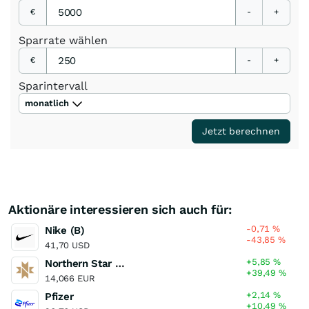
€
-
+
Sparrate
wählen
€
-
+
Sparintervall
monatlich
Jetzt berechnen
Aktionäre interessieren sich auch für:
-0,71
%
Nike (B)
-43,85
%
41,70 USD
+5,85
%
Northern Star Resources
+39,49
%
14,066 EUR
+2,14
%
Pfizer
+10,49
%