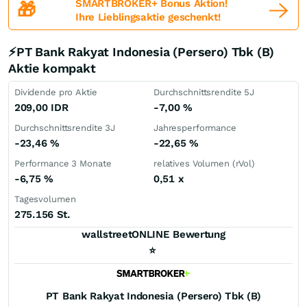
SMARTBROKER+ Bonus Aktion!
🎁
Ihre Lieblingsaktie geschenkt!
⚡PT Bank Rakyat Indonesia (Persero) Tbk (B)
Aktie kompakt
Dividende pro Aktie
Durchschnittsrendite 5J
209,00
IDR
-7,00
%
Durchschnittsrendite 3J
Jahresperformance
-23,46
%
-22,65
%
Performance 3 Monate
relatives Volumen (rVol)
-6,75
%
0,51
x
Tagesvolumen
275.156 St.
wallstreetONLINE Bewertung
⭐
PT Bank Rakyat Indonesia (Persero) Tbk (B)