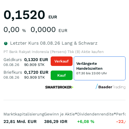
0,1520
EUR
0,00
0,0000
%
EUR
Letzter Kurs
08.08.26
Lang & Schwarz
PT Bank Rakyat Indonesia (Persero) Tbk (B) Aktie kaufen
Geldkurs
0,1320
EUR
Verkauf
Verlängerte
08.08.26
90.909
STK
Handelszeiten
Briefkurs
0,1720
EUR
07:30 bis 23:00 Uhr
Kauf
08.08.26
90.909
STK
Marktkapitalisierung
Gewinn je Aktie
*
Dividendenrendite
*
Perfo
22,81 Mrd.
EUR
386,29
IDR
+6,08
%
-22,6