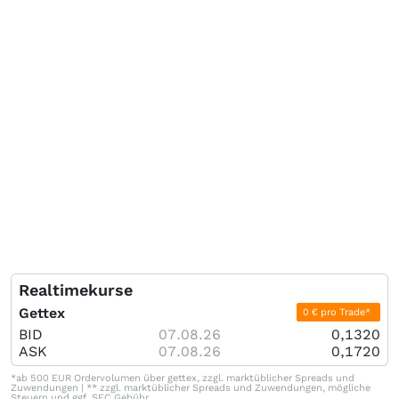
Realtimekurse
Gettex
0 € pro Trade*
BID
07.08.26
0,1320
ASK
07.08.26
0,1720
*ab 500 EUR Ordervolumen über gettex, zzgl. marktüblicher Spreads und
Zuwendungen | ** zzgl. marktüblicher Spreads und Zuwendungen, mögliche
Steuern und ggf. SEC Gebühr