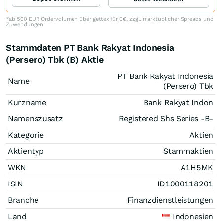
*ab 500 EUR Ordervolumen über gettex für 0€, zzgl. marktüblicher Spreads und
Zuwendungen
Stammdaten PT Bank Rakyat Indonesia
(Persero) Tbk (B) Aktie
PT Bank Rakyat Indonesia
Name
(Persero) Tbk
Kurzname
Bank Rakyat Indon
Namenszusatz
Registered Shs Series -B-
Kategorie
Aktien
Aktientyp
Stammaktien
WKN
A1H5MK
ISIN
ID1000118201
Branche
Finanzdienstleistungen
Land
Indonesien