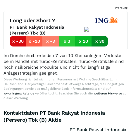
Werbung
Long oder Short ?
PT Bank Rakyat Indonesia
(Persero) Tbk (B)
x -30
x -10
x -3
x 3
x 10
x 30
Im Durchschnitt erleiden 7 von 10 Kleinanlegern Verluste
beim Handel mit Turbo-Zertifikaten. Turbo-Zertifikate sind
hoch risikoreiche Produkte und nicht für langfristige
Anlagestrategien geeignet.
Diese Werbung richtet sich nur an Personen mit Wohn-/Geschäftssitz in
Deutschland. Der jeweilige Basisprospekt, etwaige Nachträge, die Endgültigen
Bedingungen sowie das maßgebliche Basisinformationsblatt sind auf
www.ingmarkets.de
veröffentlicht. Beachten Sie auch die
weiteren Hinweise
zu
dieser Werbung.
Kontaktdaten PT Bank Rakyat Indonesia
(Persero) Tbk (B) Aktie
PT Bank Rakyat Indonesia