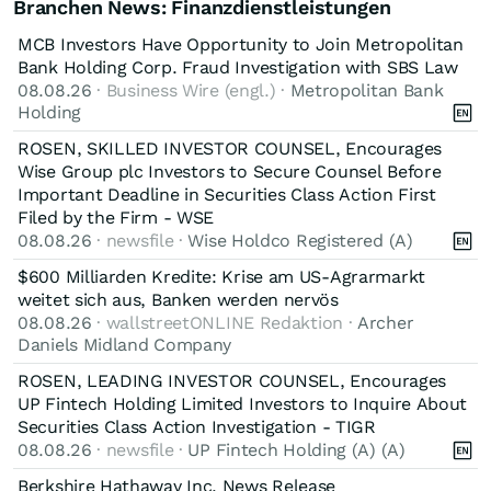
Branchen News: Finanzdienstleistungen
MCB Investors Have Opportunity to Join Metropolitan
Bank Holding Corp. Fraud Investigation with SBS Law
08.08.26
· Business Wire (engl.) ·
Metropolitan Bank
Holding
ROSEN, SKILLED INVESTOR COUNSEL, Encourages
Wise Group plc Investors to Secure Counsel Before
Important Deadline in Securities Class Action First
Filed by the Firm - WSE
08.08.26
· newsfile ·
Wise Holdco Registered (A)
$600 Milliarden Kredite: Krise am US-Agrarmarkt
weitet sich aus, Banken werden nervös
08.08.26
· wallstreetONLINE Redaktion ·
Archer
Daniels Midland Company
ROSEN, LEADING INVESTOR COUNSEL, Encourages
UP Fintech Holding Limited Investors to Inquire About
Securities Class Action Investigation - TIGR
08.08.26
· newsfile ·
UP Fintech Holding (A) (A)
Berkshire Hathaway Inc. News Release