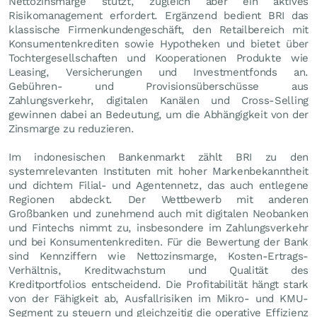
Nettozinsmarge stützt, zugleich aber ein aktives
Risikomanagement erfordert. Ergänzend bedient BRI das
klassische Firmenkundengeschäft, den Retailbereich mit
Konsumentenkrediten sowie Hypotheken und bietet über
Tochtergesellschaften und Kooperationen Produkte wie
Leasing, Versicherungen und Investmentfonds an.
Gebühren- und Provisionsüberschüsse aus
Zahlungsverkehr, digitalen Kanälen und Cross-Selling
gewinnen dabei an Bedeutung, um die Abhängigkeit von der
Zinsmarge zu reduzieren.
Im indonesischen Bankenmarkt zählt BRI zu den
systemrelevanten Instituten mit hoher Markenbekanntheit
und dichtem Filial- und Agentennetz, das auch entlegene
Regionen abdeckt. Der Wettbewerb mit anderen
Großbanken und zunehmend auch mit digitalen Neobanken
und Fintechs nimmt zu, insbesondere im Zahlungsverkehr
und bei Konsumentenkrediten. Für die Bewertung der Bank
sind Kennziffern wie Nettozinsmarge, Kosten-Ertrags-
Verhältnis, Kreditwachstum und Qualität des
Kreditportfolios entscheidend. Die Profitabilität hängt stark
von der Fähigkeit ab, Ausfallrisiken im Mikro- und KMU-
Segment zu steuern und gleichzeitig die operative Effizienz