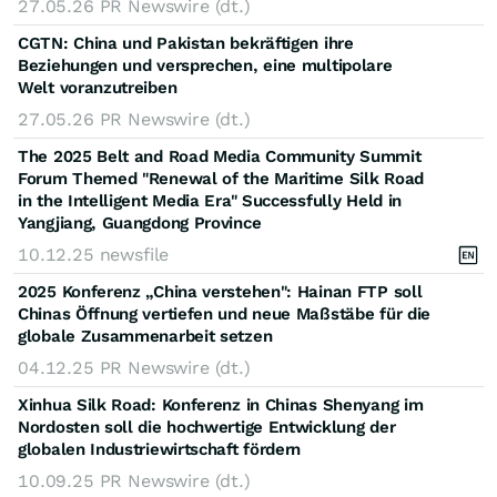
27.05.26
PR Newswire (dt.)
CGTN: China und Pakistan bekräftigen ihre
Beziehungen und versprechen, eine multipolare
Welt voranzutreiben
27.05.26
PR Newswire (dt.)
The 2025 Belt and Road Media Community Summit
Forum Themed "Renewal of the Maritime Silk Road
in the Intelligent Media Era" Successfully Held in
Yangjiang, Guangdong Province
10.12.25
newsfile
2025 Konferenz „China verstehen": Hainan FTP soll
Chinas Öffnung vertiefen und neue Maßstäbe für die
globale Zusammenarbeit setzen
04.12.25
PR Newswire (dt.)
Xinhua Silk Road: Konferenz in Chinas Shenyang im
Nordosten soll die hochwertige Entwicklung der
globalen Industriewirtschaft fördern
10.09.25
PR Newswire (dt.)