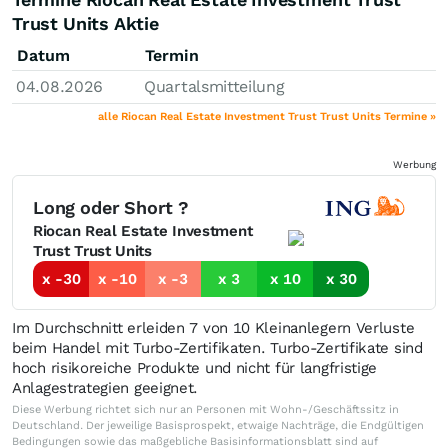
Trust Units Aktie
Datum
Termin
04.08.2026
Quartalsmitteilung
alle Riocan Real Estate Investment Trust Trust Units Termine »
Werbung
Long oder Short ?
Riocan Real Estate Investment
Trust Trust Units
x -30
x -10
x -3
x 3
x 10
x 30
Im Durchschnitt erleiden 7 von 10 Kleinanlegern Verluste
beim Handel mit Turbo-Zertifikaten. Turbo-Zertifikate sind
hoch risikoreiche Produkte und nicht für langfristige
Anlagestrategien geeignet.
Diese Werbung richtet sich nur an Personen mit Wohn-/Geschäftssitz in
Deutschland. Der jeweilige Basisprospekt, etwaige Nachträge, die Endgültigen
Bedingungen sowie das maßgebliche Basisinformationsblatt sind auf