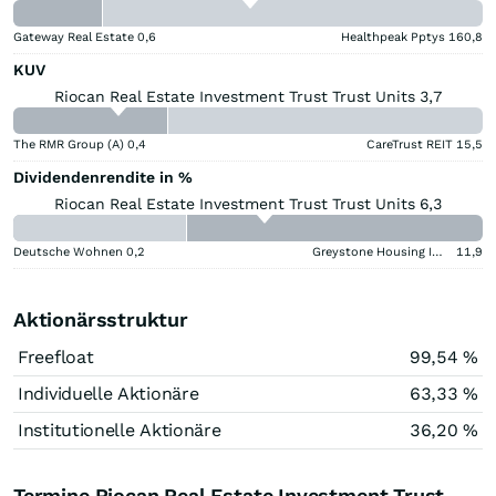
Gateway Real Estate
0,6
Healthpeak Pptys
160,8
KUV
Riocan Real Estate Investment Trust Trust Units 3,7
The RMR Group (A)
0,4
CareTrust REIT
15,5
Dividendenrendite in %
Riocan Real Estate Investment Trust Trust Units 6,3
Deutsche Wohnen
0,2
Greystone Housing Impact Investors LP Benef Unit Cert
11,9
Aktionärsstruktur
Freefloat
99,54 %
Individuelle Aktionäre
63,33 %
Institutionelle Aktionäre
36,20 %
Termine Riocan Real Estate Investment Trust