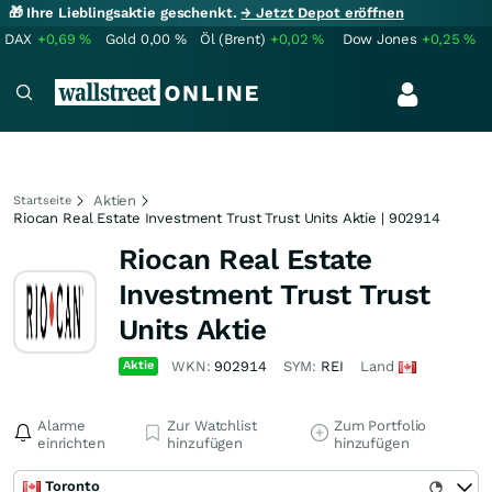
🎁 Ihre Lieblingsaktie geschenkt.
→ Jetzt Depot eröffnen
DAX
+0,69
%
Gold
0,00
%
Öl (Brent)
+0,02
%
Dow Jones
+0,25
%
Aktien
Startseite
Riocan Real Estate Investment Trust Trust Units Aktie | 902914
Riocan Real Estate
Investment Trust Trust
Units Aktie
Aktie
WKN:
902914
SYM:
REI
Land
Alarme
Zur Watchlist
Zum Portfolio
einrichten
hinzufügen
hinzufügen
Toronto