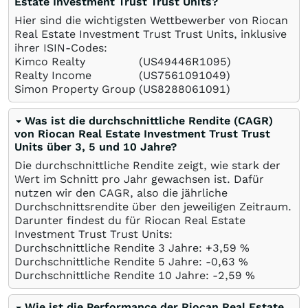
Estate Investment Trust Trust Units?
Hier sind die wichtigsten Wettbewerber von Riocan
Real Estate Investment Trust Trust Units, inklusive
ihrer ISIN-Codes:
Kimco Realty
(US49446R1095)
Realty Income
(US7561091049)
Simon Property Group
(US8288061091)
Was ist die durchschnittliche Rendite (CAGR)
von Riocan Real Estate Investment Trust Trust
Units über 3, 5 und 10 Jahre?
Die durchschnittliche Rendite zeigt, wie stark der
Wert im Schnitt pro Jahr gewachsen ist. Dafür
nutzen wir den CAGR, also die jährliche
Durchschnittsrendite über den jeweiligen Zeitraum.
Darunter findest du für Riocan Real Estate
Investment Trust Trust Units:
Durchschnittliche Rendite 3 Jahre: +3,59
%
Durchschnittliche Rendite 5 Jahre: -0,63
%
Durchschnittliche Rendite 10 Jahre: -2,59
%
Wie ist die Performance der Riocan Real Estate