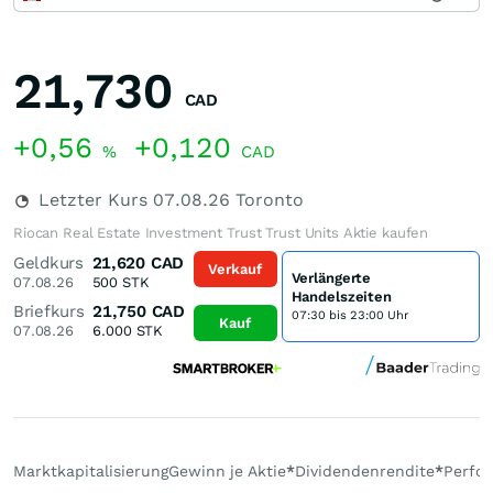
21,730
CAD
+0,56
+0,120
%
CAD
Letzter Kurs
07.08.26
Toronto
Riocan Real Estate Investment Trust Trust Units Aktie kaufen
Geldkurs
21,620
CAD
Verkauf
Verlängerte
07.08.26
500
STK
Handelszeiten
Briefkurs
21,750
CAD
07:30 bis 23:00 Uhr
Kauf
07.08.26
6.000
STK
Marktkapitalisierung
Gewinn je Aktie
*
Dividendenrendite
*
Perfo