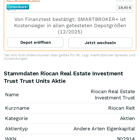
19,40 €
Von Finanztest bestätigt: SMARTBROKER+ ist
Kostensieger in allen getesteten Depotgrößen
(12/2025)
Depot eröffnen
Jetzt wechseln
*ab 500 EUR Ordervolumen über gettex für 0€, zzgl. marktüblicher Spreads und
Zuwendungen
Stammdaten Riocan Real Estate Investment
Trust Trust Units Aktie
Riocan Real Estate
Name
Investment Trust
Kurzname
Riocan Reit
Kategorie
Aktien
Aktientyp
Andere Arten Eigenkapital
WKN
902914