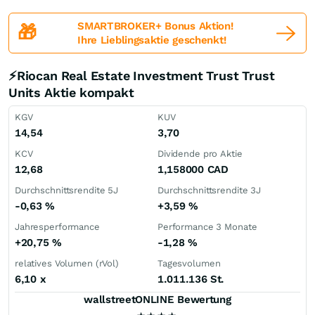
SMARTBROKER+ Bonus Aktion!
🎁
Ihre Lieblingsaktie geschenkt!
⚡Riocan Real Estate Investment Trust Trust
Units Aktie kompakt
KGV
KUV
14,54
3,70
KCV
Dividende pro Aktie
12,68
1,158000
CAD
Durchschnittsrendite 5J
Durchschnittsrendite 3J
-0,63
%
+3,59
%
Jahresperformance
Performance 3 Monate
+20,75
%
-1,28
%
relatives Volumen (rVol)
Tagesvolumen
6,10
x
1.011.136 St.
wallstreetONLINE Bewertung