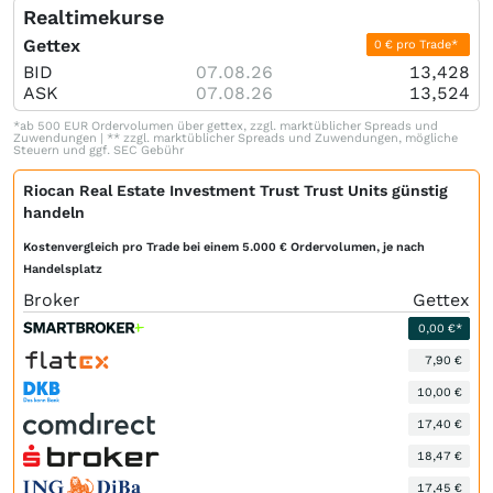
Realtimekurse
Gettex
0 € pro Trade*
BID
07.08.26
13,428
ASK
07.08.26
13,524
*ab 500 EUR Ordervolumen über gettex, zzgl. marktüblicher Spreads und
Zuwendungen | ** zzgl. marktüblicher Spreads und Zuwendungen, mögliche
Steuern und ggf. SEC Gebühr
Riocan Real Estate Investment Trust Trust Units günstig
handeln
Kostenvergleich pro Trade bei einem 5.000 € Ordervolumen, je nach
Handelsplatz
Broker
Gettex
0,00 €*
7,90 €
10,00 €
17,40 €
18,47 €
17,45 €