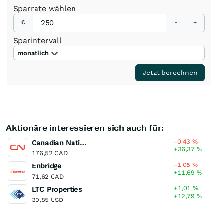
Sparrate
wählen
€
-
+
Sparintervall
monatlich
Jetzt berechnen
Aktionäre interessieren sich auch für:
-0,43
%
Canadian National Railway
+36,37
%
176,52 CAD
-1,08
%
Enbridge
+11,69
%
71,62 CAD
+1,01
%
LTC Properties
+12,79
%
39,85 USD