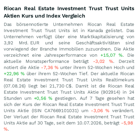
Riocan Real Estate Investment Trust Trust Units
Aktien Kurs und Index Vergleich
Das börsennotierte Unternehmen Riocan Real Estate
Investment Trust Trust Units ist in Kanada gelistet. Das
Unternehmen verfügt über eine Marktkapitalisierung von
3,92 Mrd.
EUR
und seine Geschäftsaktivitäten sind
vorwiegend der Branche Immobilien zuzuordnen. Die Aktie
verzeichnet eine Jahresperformance von
+15,07
%
. Die
aktuelle Monatsperformance beträgt
-3,02
%
. Derzeit
notiert die Aktie
-7,36
%
unter ihrem 52-Wochen Hoch und
+22,96
%
über ihrem 52-Wochen Tief. Der aktuelle Riocan
Real Estate Investment Trust Trust Units Realtimekurs
(
07.08.26
) liegt bei 21,730
C$
. Damit ist die Riocan Real
Estate Investment Trust Trust Units Aktie (902914) in 24
Stunden um
+0,56
%
gestiegen. Auf 7 Tage gesehen hat
sich der Kurs der Riocan Real Estate Investment Trust Trust
Units Aktie (ISIN CA7669101031) um
-3,06
%
verändert.
Der Verlust der Riocan Real Estate Investment Trust Trust
Units Aktie auf 30 Tage, seit dem 10.07.2026, beträgt
-5,98
%
.