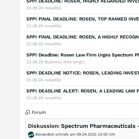
24.09.25
newsfile
23.09.25
newsfile
22.09.25
newsfile
22.09.25
Business Wire (engl.)
21.09.25
newsfile
20.09.25
newsfile
Forum
Diskussion:
Spectrum Pharmaceuticals -
BörsenBot schrieb am 09.04.2025 15:00 Uhr