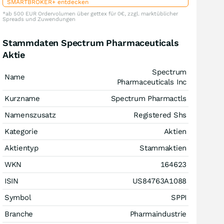
SMARTBROKER+ entdecken
*ab 500 EUR Ordervolumen über gettex für 0€, zzgl. marktüblicher
Spreads und Zuwendungen
Stammdaten Spectrum Pharmaceuticals
Aktie
Spectrum
Name
Pharmaceuticals Inc
Kurzname
Spectrum Pharmactls
Namenszusatz
Registered Shs
Kategorie
Aktien
Aktientyp
Stammaktien
WKN
164623
ISIN
US84763A1088
Symbol
SPPI
Branche
Pharmaindustrie