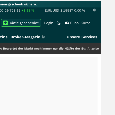
mensgeschenk sichern.
00
29.728,93
+1,18
%
EUR/USD
1,15587
0,00
%
Aktie geschenkt!
Login
Push-Kurse
zins
Broker-Magazin ✨
Unsere Services
der Markt noch immer nur die Hälfte der Story?
+++
Anzeige