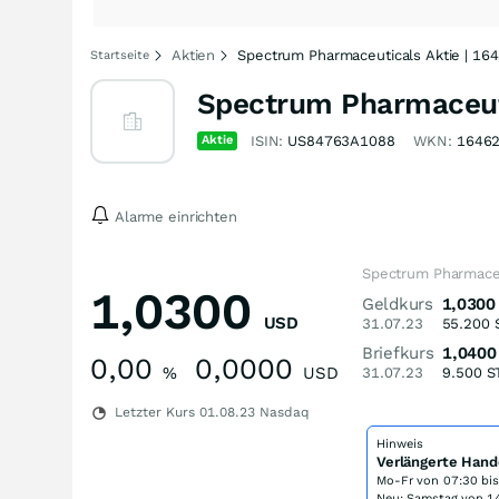
Aktien
Spectrum Pharmaceuticals Aktie | 16
Startseite
Spectrum Pharmaceut
Aktie
ISIN:
US84763A1088
WKN:
1646
Alarme einrichten
Spectrum Pharmaceu
1,0300
Geldkurs
1,0300
USD
31.07.23
55.200
Briefkurs
1,0400
0,00
0,0000
%
USD
31.07.23
9.500
S
Letzter Kurs
01.08.23
Nasdaq
Hinweis
Verlängerte Hand
Mo-Fr von
07:30 bi
Neu: Samstag von 14