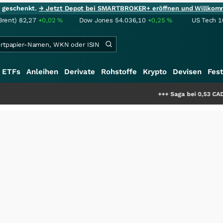
ie geschenkt.
→ Jetzt Depot bei SMARTBROKER+ eröffnen und Willkom
Brent)
82,27
+0,02
%
Dow Jones
54.036,10
+0,25
%
US Tech 1
ETFs
Anleihen
Derivate
Rohstoffe
Krypto
Devisen
Fest
+++
Saga bei 0,53 CAD: Bewertet 