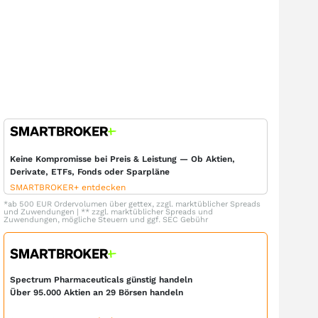
Keine Kompromisse bei Preis & Leistung — Ob Aktien,
Derivate, ETFs, Fonds oder Sparpläne
SMARTBROKER+ entdecken
*ab 500 EUR Ordervolumen über gettex, zzgl. marktüblicher Spreads
und Zuwendungen | ** zzgl. marktüblicher Spreads und
Zuwendungen, mögliche Steuern und ggf. SEC Gebühr
Spectrum Pharmaceuticals günstig handeln
Über 95.000 Aktien an 29 Börsen handeln