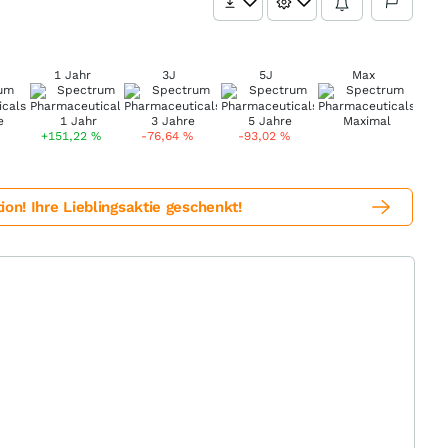
1 Jahr
3J
5J
Max
+151,22
%
-76,64
%
-93,02
%
! Ihre Lieblingsaktie geschenkt!