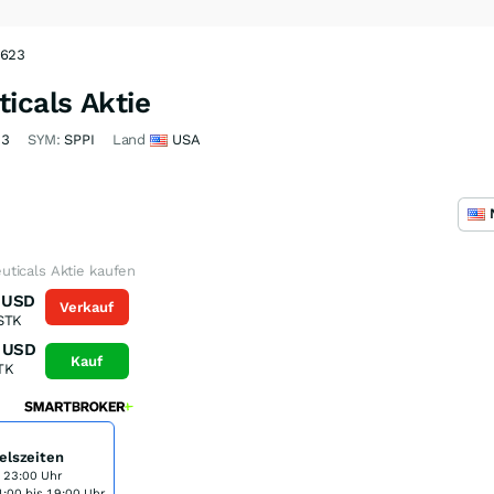
4623
icals Aktie
23
SYM:
SPPI
Land
USA
ticals Aktie kaufen
USD
Verkauf
STK
USD
Kauf
TK
elszeiten
s 23:00 Uhr
:00 bis 19:00 Uhr