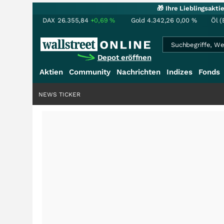
🎁 Ihre Lieblingsakt
DAX
26.355,84
+0,69
%
Gold
4.342,26
0,00
%
Öl (
Depot eröffnen
Aktien
Community
Nachrichten
Indizes
Fonds
NEWS TICKER