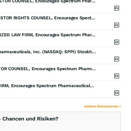
SPPI DEADLINE: ROSEN, HIGHLY REGARDED INVESTOR COUNSEL, Encourages Spectrum Pharmaceuticals, Inc. Investors to Secure Counsel Before Important September 24 Deadline in Securities Class Action - SPPI
SPPI FINAL DEADLINE: ROSEN, TOP RANKED INVESTOR RIGHTS COUNSEL, Encourages Spectrum Pharmaceuticals, Inc. Investors to Secure Counsel Before Important September 24 Deadline in Securities Class Action - SPPI
SPPI FINAL DEADLINE: ROSEN, A HIGHLY RECOGNIZED LAW FIRM, Encourages Spectrum Pharmaceuticals, Inc. Investors with Losses in Excess of $100K to Secure Counsel Before Important September 24 Deadline in Securities Class Action - SPPI
SPPI Deadline: Rosen Law Firm Urges Spectrum Pharmaceuticals, Inc. (NASDAQ: SPPI) Stockholders with Losses in Excess of $100K to Contact the Firm for Information About Their Rights
SPPI DEADLINE NOTICE: ROSEN, LEADING INVESTOR COUNSEL, Encourages Spectrum Pharmaceuticals, Inc. Investors with Losses in Excess of $100K to Secure Counsel Before Important September 24 Deadline in Securities Class Action - SPPI
SPPI DEADLINE ALERT: ROSEN, A LEADING LAW FIRM, Encourages Spectrum Pharmaceuticals, Inc. Investors to Secure Counsel Before Important September 24 Deadline in Securities Class Action - SPPI
weitere Diskussionen »
 Chancen und Risiken?