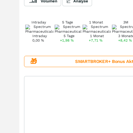
Volumen
Analyse
Intraday
5 Tage
1 Monat
3M
0,00
%
+1,98
%
+7,71
%
+8,42
%
🎁
SMARTBROKER+ Bonus Aktion