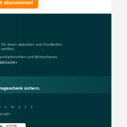
t abonnieren!
für einen aktuellen und fundierten
 treffen.
nanzNachrichten und BörsenNews
BROKER+
sgeschenk sichern.
U
V
W
X
Y
Z
gungen