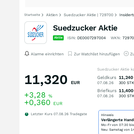
Aktien
Suedzucker Aktie | 729700
Insider
Startseite
Suedzucker Aktie
Aktie
ISIN:
DE0007297004
WKN:
7297
Alarme einrichten
Zur Watchlist hinzufügen
Zu
Suedzucker Aktie k
11,320
Geldkurs
11,240
EUR
07.08.26
300
ST
Briefkurs
11,400
+3,28
%
07.08.26
300
ST
+0,360
EUR
Letzter Kurs
07.08.26
Tradegate
Hinweis
Verlängerte Hand
Mo-Fr von
07:30 bi
Neu: Samstag von 14