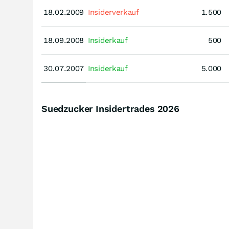
18.02.2009
18.02.2009
Insiderverkauf
1.500
18.09.2008
18.09.2008
Insiderkauf
500
30.07.2007
30.07.2007
Insiderkauf
5.000
Suedzucker Insidertrades
2026