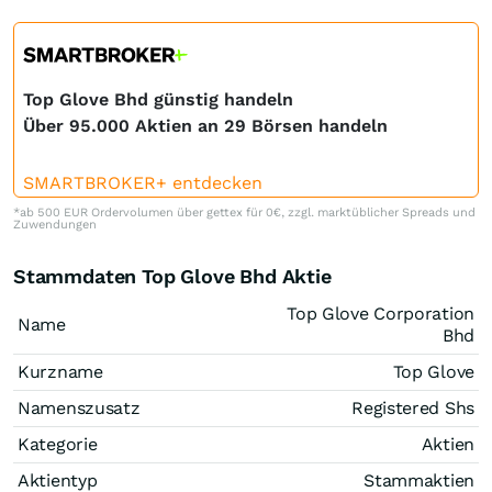
Top Glove Bhd günstig handeln
Über 95.000 Aktien an 29 Börsen handeln
SMARTBROKER+ entdecken
*ab 500 EUR Ordervolumen über gettex für 0€, zzgl. marktüblicher Spreads und
Zuwendungen
Stammdaten Top Glove Bhd Aktie
Top Glove Corporation
Name
Bhd
Kurzname
Top Glove
Namenszusatz
Registered Shs
Kategorie
Aktien
Aktientyp
Stammaktien