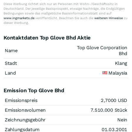
Diese Werbung richtet sich nur an Personen mit Wohn-/Geschäftssitz in
Deutschland. Der jeweilige Basisprospekt, etwaige Nachträge, die Endgültigen
Bedingungen sowie das maßgebliche Basisinformationsblatt sind auf
www.ingmarkets.de
veröffentlicht. Beachten Sie auch die
weiteren Hinweise
zu
dieser Werbung.
Kontaktdaten Top Glove Bhd Aktie
Top Glove Corporation
Name
Bhd
Stadt
Klang
Land
Malaysia
Emission Top Glove Bhd
Emissionspreis
2,7000
USD
Emissionsvolumen
7.510.000
Stück
Zeichnungsgebühr
Nein
Zahlungsdatum
01.03.2001