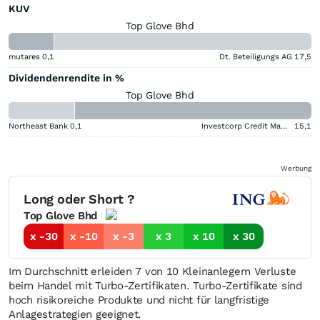
KUV
Top Glove Bhd
mutares
0,1
Dt. Beteiligungs AG
17,5
Dividendenrendite in %
Top Glove Bhd
Northeast Bank
0,1
Investcorp Credit Management BDC
15,1
Werbung
Long oder Short ?
Top Glove Bhd
x -30
x -10
x -3
x 3
x 10
x 30
Im Durchschnitt erleiden 7 von 10 Kleinanlegern Verluste
beim Handel mit Turbo-Zertifikaten. Turbo-Zertifikate sind
hoch risikoreiche Produkte und nicht für langfristige
Anlagestrategien geeignet.