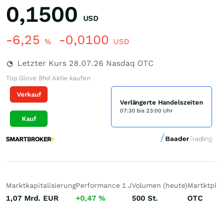
0,1500
USD
-6,25
-0,0100
%
USD
Letzter Kurs
28.07.26
Nasdaq OTC
Top Glove Bhd Aktie kaufen
Verkauf
Verlängerte Handelszeiten
07:30 bis 23:00 Uhr
Kauf
Marktkapitalisierung
Performance 1 J
Volumen (heute)
Martktpla
1,07 Mrd.
EUR
+0,47
%
500
St.
OTC