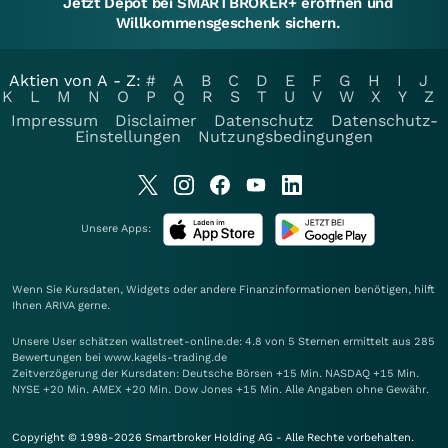
Jetzt Depot bei SMARTBROKER+ eröffnen und
Willkommensgeschenk sichern.
Aktien von A - Z:
#
A
B
C
D
E
F
G
H
I
J
K
L
M
N
O
P
Q
R
S
T
U
V
W
X
Y
Z
Impressum
Disclaimer
Datenschutz
Datenschutz-
Einstellungen
Nutzungsbedingungen
Unsere Apps:
Wenn Sie Kursdaten, Widgets oder andere Finanzinformationen benötigen, hilft
Ihnen
ARIVA
gerne.
Unsere User schätzen wallstreet-online.de: 4.8 von 5 Sternen ermittelt aus 285
Bewertungen bei www.kagels-trading.de
Zeitverzögerung der Kursdaten: Deutsche Börsen +15 Min. NASDAQ +15 Min.
NYSE +20 Min. AMEX +20 Min. Dow Jones +15 Min. Alle Angaben ohne Gewähr.
Copyright © 1998-2026 Smartbroker Holding AG - Alle Rechte vorbehalten.