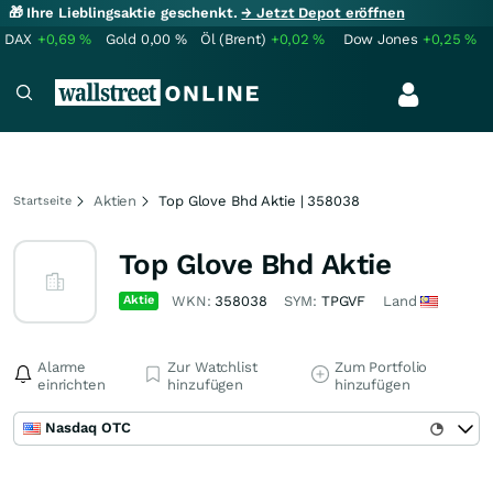
🎁 Ihre Lieblingsaktie geschenkt.
→ Jetzt Depot eröffnen
DAX
+0,69
%
Gold
0,00
%
Öl (Brent)
+0,02
%
Dow Jones
+0,25
%
Aktien
Top Glove Bhd Aktie | 358038
Startseite
Top Glove Bhd Aktie
Aktie
WKN:
358038
SYM:
TPGVF
Land
Alarme
Zur Watchlist
Zum Portfolio
einrichten
hinzufügen
hinzufügen
Nasdaq OTC