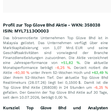
Profil zur Top Glove Bhd Aktie - WKN: 358038
ISIN: MYL7113OO003
Das börsennotierte Unternehmen Top Glove Bhd ist in
Malaysia gelistet. Das Unternehmen verfügt über eine
Marktkapitalisierung von 1,07 Mrd.
EUR
und seine
Geschäftsaktivitäten sind vorwiegend der Branche
Finanzdienstleistungen zuzuordnen. Die Aktie verzeichnet
eine Jahresperformance von
+51,82
%
. Die aktuelle
Monatsperformance beträgt
-6,25
%
. Derzeit notiert die
Aktie
-40,00
%
unter ihrem 52-Wochen Hoch und
+63,49
%
über ihrem 52-Wochen Tief. Der aktuelle Top Glove Bhd
Realtimekurs (
28.07.26
) liegt bei 0,1500
$
. Damit ist die
Top Glove Bhd Aktie (358038) in 24 Stunden um
-6,25
%
gefallen. Der Gewinn der Top Glove Bhd Aktie auf 30 Tage,
seit dem 10.07.2026, beträgt
0,00
%
.
Kursziel Top Glove Bhd und Analysten