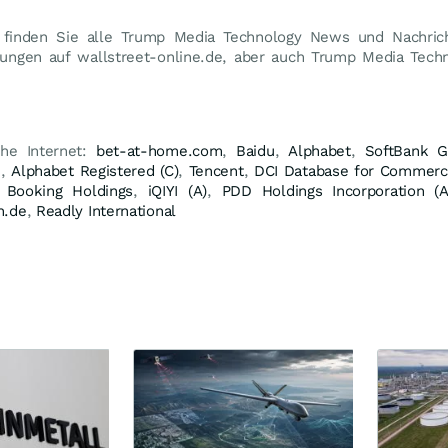
 finden Sie alle Trump Media Technology News und Nachric
dungen auf wallstreet-online.de, aber auch Trump Media Tec
che Internet:
bet-at-home.com
,
Baidu
,
Alphabet
,
SoftBank G
n
,
Alphabet Registered (C)
,
Tencent
,
DCI Database for Commerc
,
Booking Holdings
,
iQIYI (A)
,
PDD Holdings Incorporation (A
n.de
,
Readly International