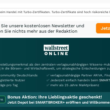
eim Handel mit Turbo-Zertifikaten. Turbo-Zertifikate sind hoch risikoreiche P
 Sie unsere kostenlosen Newsletter und
Jetz
n Sie nichts mehr aus der Redaktion
instellungsmerkmal als den zentralen verlagsunabhängigen Wissens-Hub 
 in die Börsen- und Wirtschaftswelt, um strategische Entscheidungen zu
Community Deutschlands
✅ verlagsunabhängige Partner ARIVA, Fi
gistrierte Nutzer
✅ Jederzeit einfach handeln beim
SMART
räge pro Tag
✅ mehr als 25 Jahre Marktpräsenz
Bonus Aktion:
Ihre Lieblingsaktie geschenkt!
rn
Jetzt Depot bei SMARTBROKER+ eröffnen und Willkommen