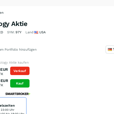
ten
gy Aktie
XD
SYM:
97Y
Land
USA
m Portfolio hinzufügen
logy Aktie kaufen
EUR
Verkauf
TK
EUR
Kauf
TK
elszeiten
s 23:00 Uhr
:00 bis 19:00 Uhr