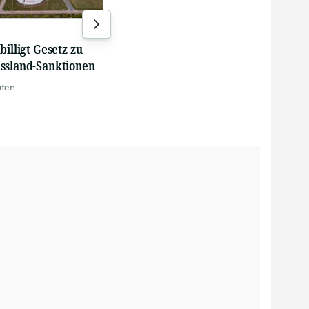
suc
05.08.26, 19:00
04.0
billigt Gesetz zu
ssland-Sanktionen
uten