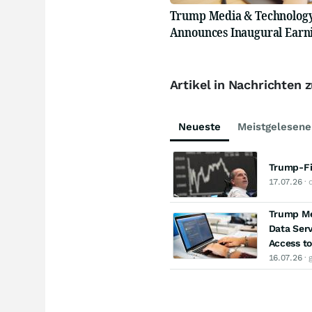
Trump Media & Technolog
Announces Inaugural Earni
Artikel in Nachrichten
Neueste
Meistgelesene
Trump-Fir
17.07.26
· 
Trump Me
Data Serv
Access to
16.07.26
· 