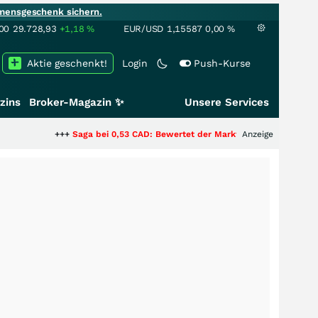
mensgeschenk sichern.
00
29.728,93
+1,18
%
EUR/USD
1,15587
0,00
%
Aktie geschenkt!
Login
Push-Kurse
zins
Broker-Magazin ✨
Unsere Services
+++
Saga bei 0,53 CAD: Bewertet der Markt noch immer nur die Hälfte de
Anzeige