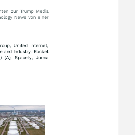
hten zur Trump Media
hnology News von einer
roup
,
United Internet
,
e and Industry
,
Rocket
) (A)
,
Spacefy
,
Jumia
Flucht aus USA
Das 
Investoren schichten
Gold
Milliarden nach Europa um
dort