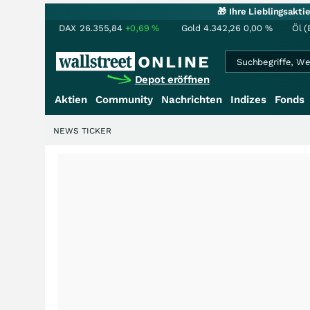
🎁 Ihre Lieblingsakt
DAX
26.355,84
+0,69
%
Gold
4.342,26
0,00
%
Öl (
Depot eröffnen
Aktien
Community
Nachrichten
Indizes
Fonds
NEWS TICKER