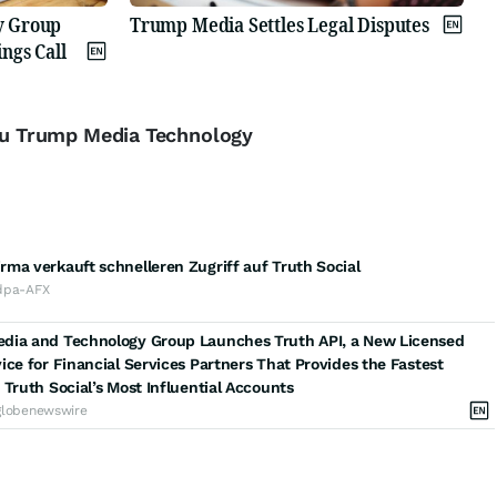
y Group
Trump Media Settles Legal Disputes
ngs Call
 zu Trump Media Technology
ma verkauft schnelleren Zugriff auf Truth Social
dpa-AFX
dia and Technology Group Launches Truth API, a New Licensed
ice for Financial Services Partners That Provides the Fastest
 Truth Social’s Most Influential Accounts
globenewswire