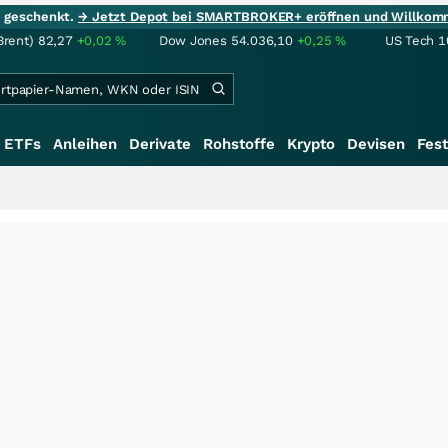
ie geschenkt.
→ Jetzt Depot bei SMARTBROKER+ eröffnen und Willkom
Brent)
82,27
+0,02
%
Dow Jones
54.036,10
+0,25
%
US Tech 1
ETFs
Anleihen
Derivate
Rohstoffe
Krypto
Devisen
Fest