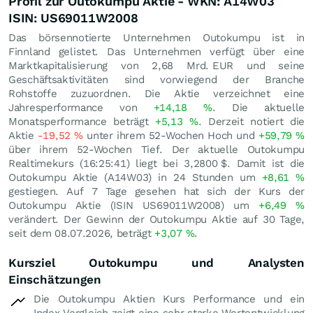
Profil zur Outokumpu Aktie - WKN: A14W03
ISIN: US69011W2008
Das börsennotierte Unternehmen Outokumpu ist in
Finnland gelistet. Das Unternehmen verfügt über eine
Marktkapitalisierung von 2,68 Mrd.
EUR
und seine
Geschäftsaktivitäten sind vorwiegend der Branche
Rohstoffe zuzuordnen. Die Aktie verzeichnet eine
Jahresperformance von
+14,18
%
. Die aktuelle
Monatsperformance beträgt
+5,13
%
. Derzeit notiert die
Aktie
-19,52
%
unter ihrem 52-Wochen Hoch und
+59,79
%
über ihrem 52-Wochen Tief. Der aktuelle Outokumpu
Realtimekurs (16:25:41) liegt bei 3,2800
$
. Damit ist die
Outokumpu Aktie (A14W03) in 24 Stunden um
+8,61
%
gestiegen. Auf 7 Tage gesehen hat sich der Kurs der
Outokumpu Aktie (ISIN US69011W2008) um
+6,49
%
verändert. Der Gewinn der Outokumpu Aktie auf 30 Tage,
seit dem 08.07.2026, beträgt
+3,07
%
.
Kursziel Outokumpu und Analysten
Einschätzungen
Die Outokumpu Aktien Kurs Performance und ein
Index Vergleich zeigt eine sehr starke Wertentwicklung