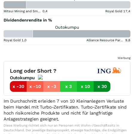
Mitsui Mining and Smelting Company
0,4
Royal Gold
17,4
Dividendenrendite in %
Outokumpu
Royal Gold
1,0
Alliance Resource Partners
9,8
Werbung
Long oder Short ?
Outokumpu
x -30
x -10
x -3
x 3
x 10
x 30
Im Durchschnitt erleiden 7 von 10 Kleinanlegern Verluste
beim Handel mit Turbo-Zertifikaten. Turbo-Zertifikate sind
hoch risikoreiche Produkte und nicht für langfristige
Anlagestrategien geeignet.
Diese Werbung richtet sich nur an Personen mit Wohn-/Geschäftssitz in
Deutschland. Der jeweilige Basisprospekt, etwaige Nachträge, die Endgültigen