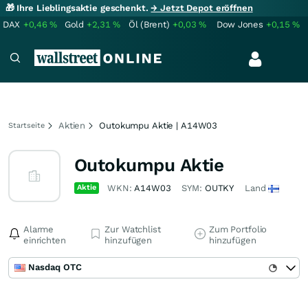
🎁 Ihre Lieblingsaktie geschenkt.
→ Jetzt Depot eröffnen
DAX
+0,46
%
Gold
+2,31
%
Öl (Brent)
+0,03
%
Dow Jones
+0,15
%
Aktien
Outokumpu Aktie | A14W03
Startseite
Outokumpu Aktie
Aktie
WKN:
A14W03
SYM:
OUTKY
Land
Alarme
Zur Watchlist
Zum Portfolio
einrichten
hinzufügen
hinzufügen
Nasdaq OTC