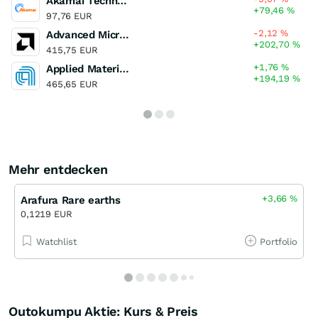
Akamai Technologies
+79,46
%
97,76 EUR
-2,12
%
Advanced Micro Devices
+202,70
%
415,75 EUR
+1,76
%
Applied Materials
+194,19
%
465,65 EUR
Mehr entdecken
+3,66
%
Arafura Rare earths
0,1219 EUR
Watchlist
Portfolio
Outokumpu Aktie: Kurs & Preis