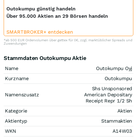
Outokumpu günstig handeln
Über 95.000 Aktien an 29 Börsen handeln
SMARTBROKER+ entdecken
*ab 500 EUR Ordervolumen über gettex für 0€, zzgl. marktüblicher Spreads und
Zuwendungen
Stammdaten Outokumpu Aktie
Name
Outokumpu Oyj
Kurzname
Outokumpu
Shs Unsponsored
Namenszusatz
American Depositary
Receipt Repr 1/2 Sh
Kategorie
Aktien
Aktientyp
Stammaktien
WKN
A14W03