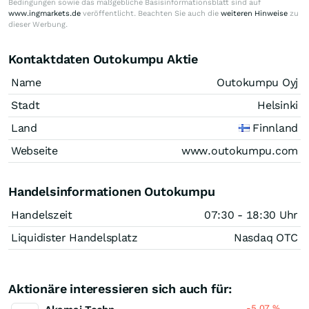
Bedingungen sowie das maßgebliche Basisinformationsblatt sind auf
www.ingmarkets.de
veröffentlicht. Beachten Sie auch die
weiteren Hinweise
zu
dieser Werbung.
Kontaktdaten Outokumpu Aktie
Name
Outokumpu Oyj
Stadt
Helsinki
Land
Finnland
Webseite
www.outokumpu.com
Handelsinformationen Outokumpu
Handelszeit
07:30 - 18:30 Uhr
Liquidister Handelsplatz
Nasdaq OTC
Aktionäre interessieren sich auch für:
-5,07
%