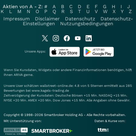
Aktien von A - Z:
#
A
B
C
D
E
F
G
H
I
J
K
L
M
N
O
P
Q
R
S
T
U
V
W
X
Y
Z
Impressum
Disclaimer
Datenschutz
Datenschutz-
Einstellungen
Nutzungsbedingungen
Unsere Apps:
Wenn Sie Kursdaten, Widgets oder andere Finanzinformationen benötigen, hilft
Ihnen
ARIVA
gerne.
Unsere User schätzen wallstreet-online.de: 4.8 von 5 Sternen ermittelt aus 285
Bewertungen bei www.kagels-trading.de
Zeitverzögerung der Kursdaten: Deutsche Börsen +15 Min. NASDAQ +15 Min.
NYSE +20 Min. AMEX +20 Min. Dow Jones +15 Min. Alle Angaben ohne Gewähr.
Copyright © 1998-2026 Smartbroker Holding AG - Alle Rechte vorbehalten.
Mit Unterstützung von:
Daten & Kurse von: