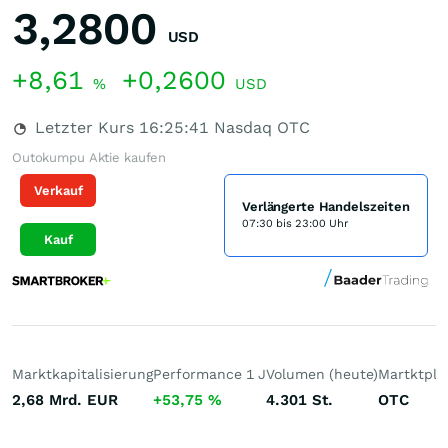
3,2800
USD
+8,61
+0,2600
%
USD
Letzter Kurs
16:25:41
Nasdaq OTC
Outokumpu Aktie kaufen
Verkauf
Verlängerte Handelszeiten
07:30 bis 23:00 Uhr
Kauf
Marktkapitalisierung
Performance 1 J
Volumen (heute)
Martktpla
2,68 Mrd.
EUR
+53,75
%
4.301
St.
OTC