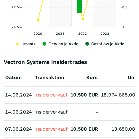
27 Mio
-0,5
24 Mio
-1
2020
2021
2022
2023
Umsatz
Gewinn je Aktie
Cashflow je Aktie
Vectron Systems Insidertrades
Datum
Transaktion
Kurs
Ums
14.06.2024
14.06.2024
Insiderverkauf
10,500
EUR
18.974.865,00
14.06.2024
14.06.2024
Insiderverkauf
-
07.06.2024
07.06.2024
Insiderverkauf
10,500
EUR
13.650,00