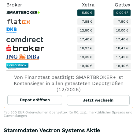
Broker
Xetra
Gettex
5,50 €
0,00 €*
7,88 €
7,90 €
12,50 €
10,00 €
17,40 €
17,40 €
18,97 €
18,47 €
19,35 €
17,45 €
19,40 €
19,40 €
Von Finanztest bestätigt: SMARTBROKER+ ist
Kostensieger in allen getesteten Depotgrößen
(12/2025)
Depot eröffnen
Jetzt wechseln
*ab 500 EUR Ordervolumen über gettex für 0€, zzgl. marktüblicher Spreads und
Zuwendungen
Stammdaten Vectron Systems Aktie