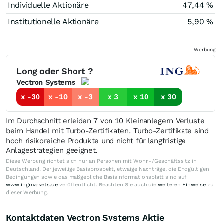
Individuelle Aktionäre
47,44 %
Institutionelle Aktionäre
5,90 %
Werbung
Long oder Short ?
Vectron Systems
x -30
x -10
x -3
x 3
x 10
x 30
Im Durchschnitt erleiden 7 von 10 Kleinanlegern Verluste
beim Handel mit Turbo-Zertifikaten. Turbo-Zertifikate sind
hoch risikoreiche Produkte und nicht für langfristige
Anlagestrategien geeignet.
Diese Werbung richtet sich nur an Personen mit Wohn-/Geschäftssitz in
Deutschland. Der jeweilige Basisprospekt, etwaige Nachträge, die Endgültigen
Bedingungen sowie das maßgebliche Basisinformationsblatt sind auf
www.ingmarkets.de
veröffentlicht. Beachten Sie auch die
weiteren Hinweise
zu
dieser Werbung.
Kontaktdaten Vectron Systems Aktie