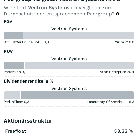
Wie steht
Vectron Systems
im Vergleich zum
Durchschnitt der entsprechenden Peergroup?
KGV
Vectron Systems
BOS Better Online Solutions
8,0
VirTra
210,0
KUV
Vectron Systems
Immersion
0,1
Axon Enterprise
20,4
Dividendenrendite in %
Vectron Systems
PerkinElmer
0,3
Laboratory Of America Holdings
19,3
Aktionärsstruktur
Freefloat
53,33 %