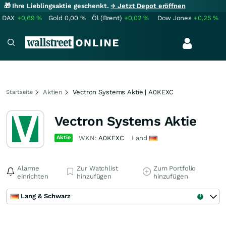
🎁 Ihre Lieblingsaktie geschenkt.
→ Jetzt Depot eröffnen
DAX
+0,69
%
Gold
0,00
%
Öl (Brent)
+0,02
%
Dow Jones
+0,25
%
Aktien
Vectron Systems Aktie | A0KEXC
Startseite
Vectron Systems Aktie
Aktie
WKN:
A0KEXC
Land
Alarme
Zur Watchlist
Zum Portfolio
einrichten
hinzufügen
hinzufügen
Lang & Schwarz