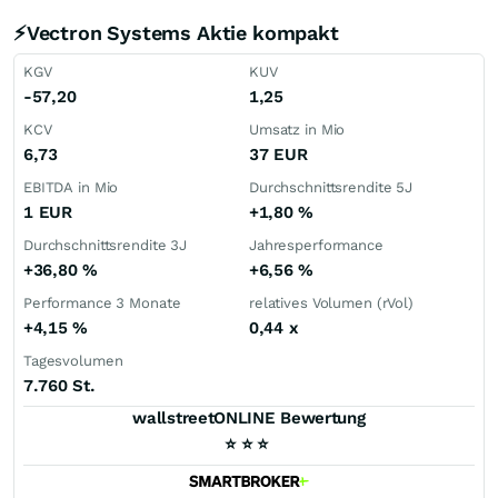
⚡Vectron Systems Aktie kompakt
KGV
KUV
-57,20
1,25
KCV
Umsatz in Mio
6,73
37
EUR
EBITDA in Mio
Durchschnittsrendite 5J
1
EUR
+1,80
%
Durchschnittsrendite 3J
Jahresperformance
+36,80
%
+6,56
%
Performance 3 Monate
relatives Volumen (rVol)
+4,15
%
0,44
x
Tagesvolumen
7.760 St.
wallstreetONLINE Bewertung
⭐
⭐
⭐