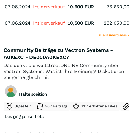
07.06.2024
07.06.2024
Insiderverkauf
10,500
EUR
76.650,00
07.06.2024
07.06.2024
Insiderverkauf
10,500
EUR
232.050,00
alle Insidertrades »
Community Beiträge zu Vectron Systems -
A0KEXC - DE000A0KEXC7
Das denkt die wallstreetONLINE Community über
Vectron Systems. Was ist Ihre Meinung? Diskutieren
Sie gerne gleich mit!
Halteposition
Urgestein
502 Beiträge
212 erhaltene Likes
S
Das ging ja mal flott: