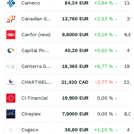
Cameco
84,24
EUR
+3,64
%
114
Canadian Solar
13,760
EUR
+2,53
%
29
Canfor (new)
9,8000
EUR
+3,16
%
9,8
Capital Power
40,20
EUR
+0,50
%
47
Centerra Gold
18,365
EUR
+6,77
%
19,
CHARTWELL RETIR/SH UT
21,420
CAD
-2,77
%
23,
CI Financial
19,900
EUR
0,00
%
Cineplex
7,9000
EUR
0,00
%
8,0
Cogeco
36,60
EUR
+1,10
%
41