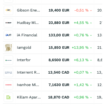
Gibson Energy
19,400
EUR
-0,51
%
20,
Hudbay Minerals
23,880
EUR
+4,55
%
27
iA Financial
133,00
EUR
+0,76
%
133
Iamgold
15,850
EUR
+13,95
%
21,
Interfor
8,6500
EUR
+6,13
%
8,6
Interrent Real Estate Investment Trust Trust Units
13,540
CAD
+0,07
%
13,
Ivanhoe Mines Registered (A)
7,1630
EUR
+1,42
%
12,
Killam Apartment Real Estate Investment Trust
18,870
CAD
+0,96
%
19,