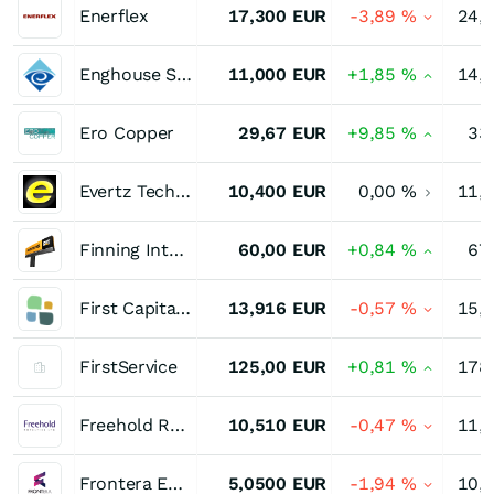
Enerflex
17,300
EUR
-3,89
%
24,
Enghouse Systems
11,000
EUR
+1,85
%
14,
Ero Copper
29,67
EUR
+9,85
%
33
Evertz Technologies
10,400
EUR
0,00
%
11,
Finning International
60,00
EUR
+0,84
%
67
First Capital Real Estate Investment Trust Trust Units
13,916
EUR
-0,57
%
15,
FirstService
125,00
EUR
+0,81
%
178
Freehold Royalties
10,510
EUR
-0,47
%
11,
Frontera Energy Corporation
5,0500
EUR
-1,94
%
10,