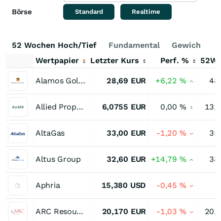
Börse
Standard
Realtime
52 Wochen Hoch/Tief
Fundamental
Gewichtung
Wertpapier
Letzter Kurs
Perf. %
52W
Alamos Gold Registered (A)
28,69
EUR
+6,22
%
48
Allied Properties Real Estate Investment Trust Trust Units
6,0755
EUR
0,00
%
13,
AltaGas
33,00
EUR
-1,20
%
35
Altus Group
32,60
EUR
+14,79
%
38
Aphria
15,380
USD
-0,45
%
ARC Resources
20,170
EUR
-1,03
%
20,