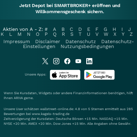
Jetzt Depot bei SMARTBROKER+ eröffnen und
Willkommensgeschenk sichern.
Aktien von A - Z:
#
A
B
C
D
E
F
G
H
I
J
K
L
M
N
O
P
Q
R
S
T
U
V
W
X
Y
Z
Impressum
Disclaimer
Datenschutz
Datenschutz-
Einstellungen
Nutzungsbedingungen
Unsere Apps:
Wenn Sie Kursdaten, Widgets oder andere Finanzinformationen benötigen, hilft
Ihnen
ARIVA
gerne.
Unsere User schätzen wallstreet-online.de: 4.8 von 5 Sternen ermittelt aus 285
Bewertungen bei www.kagels-trading.de
Zeitverzögerung der Kursdaten: Deutsche Börsen +15 Min. NASDAQ +15 Min.
NYSE +20 Min. AMEX +20 Min. Dow Jones +15 Min. Alle Angaben ohne Gewähr.