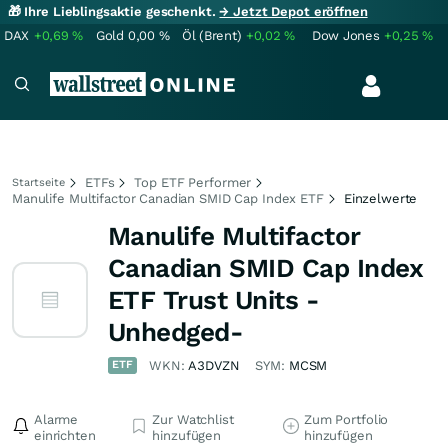
🎁 Ihre Lieblingsaktie geschenkt.
→ Jetzt Depot eröffnen
DAX
+0,69
%
Gold
0,00
%
Öl (Brent)
+0,02
%
Dow Jones
+0,25
%
ETFs
Top ETF Performer
Startseite
Manulife Multifactor Canadian SMID Cap Index ETF
Einzelwerte
Manulife Multifactor
Canadian SMID Cap Index
ETF Trust Units -
Unhedged-
ETF
WKN:
A3DVZN
SYM:
MCSM
Alarme
Zur Watchlist
Zum Portfolio
einrichten
hinzufügen
hinzufügen