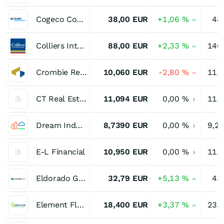
Cogeco Communications
38,00
EUR
+1,06
%
48
Colliers International Group
88,00
EUR
+2,33
%
146
Crombie Real Estate Investment Trust Trust Units
10,060
EUR
-2,80
%
11,
CT Real Estate Investment Trust Trust Units
11,094
EUR
0,00
%
11,
Dream Industrial Real Estate Investment Trust Trust Units
8,7390
EUR
0,00
%
9,2
E-L Financial
10,950
EUR
0,00
%
11,
Eldorado Gold
32,79
EUR
+5,13
%
43
Element Fleet Management
18,400
EUR
+3,37
%
23,