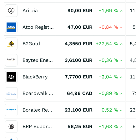
Aritzia
90,00
EUR
+1,69
%
112
Atco Registered (I)
47,00
EUR
-0,84
%
50
B2Gold
4,3550
EUR
+22,54
%
5,4
Baytex Energy
3,6100
EUR
+0,36
%
4,5
BlackBerry
7,7700
EUR
+2,04
%
11,
Boardwalk Real Estate Investment Trust Trust Units
64,96
CAD
+0,89
%
72
Boralex Registered (A)
23,100
EUR
+0,52
%
23,
BRP Subord.Voting
56,25
EUR
+1,63
%
69