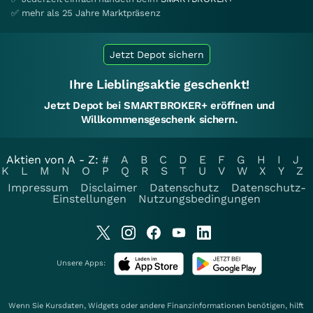
✅ mehr als 25 Jahre Marktpräsenz
Jetzt Depot sichern
Ihre Lieblingsaktie geschenkt!
Jetzt Depot bei SMARTBROKER+ eröffnen und
Willkommensgeschenk sichern.
Aktien von A - Z:
#
A
B
C
D
E
F
G
H
I
J
K
L
M
N
O
P
Q
R
S
T
U
V
W
X
Y
Z
Impressum
Disclaimer
Datenschutz
Datenschutz-
Einstellungen
Nutzungsbedingungen
Unsere Apps:
Wenn Sie Kursdaten, Widgets oder andere Finanzinformationen benötigen, hilft