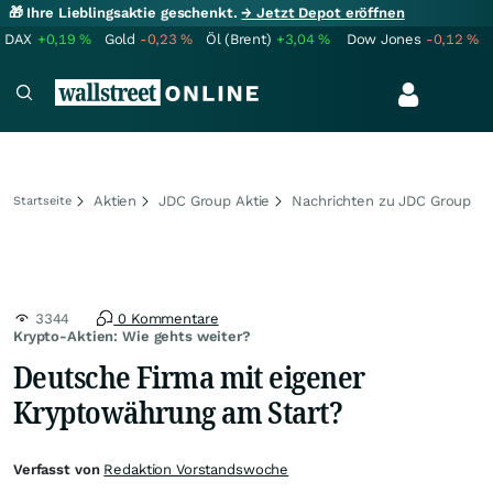
🎁 Ihre Lieblingsaktie geschenkt.
→ Jetzt Depot eröffnen
DAX
+0,19
%
Gold
-0,23
%
Öl (Brent)
+3,04
%
Dow Jones
-0,12
%
Aktien
JDC Group Aktie
Nachrichten zu JDC Group
Startseite
3344
0 Kommentare
Krypto-Aktien: Wie gehts weiter?
Deutsche Firma mit eigener
Kryptowährung am Start?
Verfasst von
Redaktion Vorstandswoche