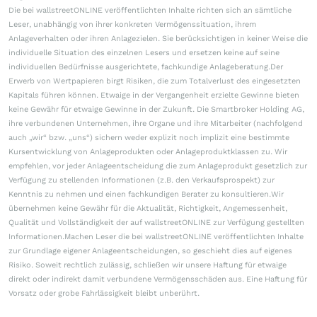
Die bei wallstreetONLINE veröffentlichten Inhalte richten sich an sämtliche
Leser, unabhängig von ihrer konkreten Vermögenssituation, ihrem
Anlageverhalten oder ihren Anlagezielen. Sie berücksichtigen in keiner Weise die
individuelle Situation des einzelnen Lesers und ersetzen keine auf seine
individuellen Bedürfnisse ausgerichtete, fachkundige Anlageberatung.Der
Erwerb von Wertpapieren birgt Risiken, die zum Totalverlust des eingesetzten
Kapitals führen können. Etwaige in der Vergangenheit erzielte Gewinne bieten
keine Gewähr für etwaige Gewinne in der Zukunft. Die Smartbroker Holding AG,
ihre verbundenen Unternehmen, ihre Organe und ihre Mitarbeiter (nachfolgend
auch „wir“ bzw. „uns“) sichern weder explizit noch implizit eine bestimmte
Kursentwicklung von Anlageprodukten oder Anlageproduktklassen zu. Wir
empfehlen, vor jeder Anlageentscheidung die zum Anlageprodukt gesetzlich zur
Verfügung zu stellenden Informationen (z.B. den Verkaufsprospekt) zur
Kenntnis zu nehmen und einen fachkundigen Berater zu konsultieren.Wir
übernehmen keine Gewähr für die Aktualität, Richtigkeit, Angemessenheit,
Qualität und Vollständigkeit der auf wallstreetONLINE zur Verfügung gestellten
Informationen.Machen Leser die bei wallstreetONLINE veröffentlichten Inhalte
zur Grundlage eigener Anlageentscheidungen, so geschieht dies auf eigenes
Risiko. Soweit rechtlich zulässig, schließen wir unsere Haftung für etwaige
direkt oder indirekt damit verbundene Vermögensschäden aus. Eine Haftung für
Vorsatz oder grobe Fahrlässigkeit bleibt unberührt.