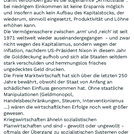
Damit verbunden gab es die sogenannte „Armutsfalle“:
bei niedrigem Einkommen ist keine Ersparnis möglich
und insofern auch kein Aufbau des Kapitalstocks, der
wiederum, sinnvoll eingesetzt, Produktivität und Löhne
erhöhen kann.
Die Vermögensschere zwischen ‚arm‘ und ‚reich‘ ist seit
1971 weltweit wieder auseinandergegangen - und zwar
nicht wegen des Kapitalismus, sondern wegen der
Inflation, nachdem US-Präsident Nixon in diesem Jahr
die Golddeckung aufhob und sich alle Staaten seitdem
stark verschulden und hemmungslos frisches
ungedecktes Geld drucken.
Die Freie Marktwirtschaft hat sich über die letzten 250
Jahre bewährt, obwohl der Staat von Anfang an
schädlichen Einfluss genommen hat. Ohne staatliche
Manipulationen (Geldmonopol,
Handelsbeschränkungen, Steuern, Interventionismus
…) wären die wirtschaftlichen Erfolge noch weit größer
gewesen.
Kriegswirtschaften ähneln sozialistischen
Planwirtschaften und sind - gewollt oder ungewollt -
oftmals der Übergang zu sozialistischen Systemen oder