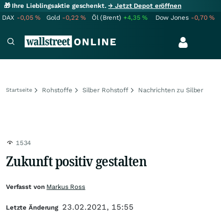
🎁 Ihre Lieblingsaktie geschenkt.
→ Jetzt Depot eröffnen
DAX
-0,05
%
Gold
-0,22
%
Öl (Brent)
+4,35
%
Dow Jones
-0,70
%
Rohstoffe
Silber Rohstoff
Nachrichten zu Silber
Startseite
1534
Zukunft positiv gestalten
Verfasst von
Markus Ross
23.02.2021, 15:55
Letzte Änderung