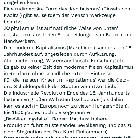
umgehen kann.
Eine rudimentäre Form des ‚Kapitalismus‘ (Einsatz von
Kapital) gibt es, seitdem der Mensch Werkzeuge
benutzt.
‚Kapitalismus‘ ist auf natürliche Weise ‚von unten‘
entstanden, aus freien Entscheidungen von Bauern und
Handwerkern.
Der moderne Kapitalismus (Maschinen) kam erst im 18.
Jahrhundert auf, angetrieben durch Aufklärung,
Alphabetisierung, Wissensaustausch, Forschung etc.
Es gab zu keiner Zeit den modernen freien Kapitalismus
in Reinform ohne schädliche externe Einflüsse.
Für die meisten Krisen ‚im Kapitalismus‘ war die Geld-
und Schuldenpolitik der Staaten verantwortlich.
Die Industrielle Revolution Ende des 18. Jahrhunderts
löste einen großen Wohlstandsschub aus (bis dahin
kam es auch in Europa noch zu vielen Hungersnöten).
Bis 1800 gab es noch die sogenannte
„Bevölkerungsfalle“ (Robert Malthus: höhere
Produktion führt zu steigender Bevölkerung und das zu
einer Stagnation des Pro-Kopf-Einkommens).