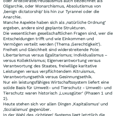
oder Aristokratie/Feudalismus auch bezeichnet als
Oligarchie, oder Monarchismus, Absolutismus von
‚benign dictatorship‘ bis hin zur Tyrannei oder die
Anarchie.
Manche Aspekte haben sich als ‚natürliche Ordnung‘
ergeben, andere sind geplante Strukturen.
Die wesentlichen gesellschaftlichen Fragen sind, wer die
Entscheidungen trifft und wie Einkommen und
Vermögen verteilt werden (Thema ‚Gerechtigkeit‘).
Freiheit und Gleichheit sind widerstreitende Pole:
Libertarismus versus Egalitarismus; Individualismus –
versus Kollektivismus; Eigenverantwortung versus
Verantwortung des Staates, freiwillige karitative
Leistungen versus verpflichtendem Altruismus,
Verantwortungsethik versus Gesinnungsethik.
Nur ein leistungsfähiges Wirtschaftssystem liefert eine
solide Basis für Umwelt- und Tierschutz - Umwelt- und
Tierschutz waren historisch ‚Luxusgüter‘ (Phasen 1 und
2).
Heute stehen sich vor allen Dingen ‚Kapitalismus‘ und
‚Sozialismus‘ gegenüber.
In der Wahl des ‚richtigen‘ Systems liegt letztlich die