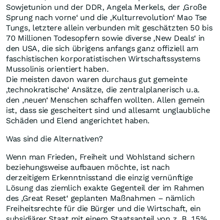
Sowjetunion und der DDR, Angela Merkels, der ‚Große
Sprung nach vorne‘ und die ‚Kulturrevolution‘ Mao Tse
Tungs, letztere allein verbunden mit geschätzten 50 bis
70 Millionen Todesopfern sowie diverse ‚New Deals‘ in
den USA, die sich übrigens anfangs ganz offiziell am
faschistischen korporatistischen Wirtschaftssystems
Mussolinis orientiert haben.
Die meisten davon waren durchaus gut gemeinte
‚technokratische‘ Ansätze, die zentralplanerisch u.a.
den ‚neuen‘ Menschen schaffen wollten. Allen gemein
ist, dass sie gescheitert sind und allesamt unglaubliche
Schäden und Elend angerichtet haben.
Was sind die Alternativen?
Wenn man Frieden, Freiheit und Wohlstand sichern
beziehungsweise aufbauen möchte, ist nach
derzeitigem Erkenntnisstand die einzig vernünftige
Lösung das ziemlich exakte Gegenteil der im Rahmen
des ‚Great Reset‘ geplanten Maßnahmen – nämlich
Freiheitsrechte für die Bürger und die Wirtschaft, ein
subsidiärer Staat mit einem Staatsanteil von z. B. 15%