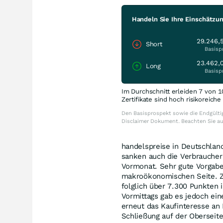
Handeln Sie Ihre Einschätzu
29.246,
Short
Basisp
23.462,
Long
Basisp
Im Durchschnitt erleiden 7 von 1
Zertifikate sind hoch risikoreich
Den Basisprospekt sowie die Endgültig
Disclaimer Dokument. Beachten Sie a
handelspreise in Deutschlan
sanken auch die Verbraucher
Vormonat. Sehr gute Vorgabe
makroökonomischen Seite. Zu
folglich über 7.300 Punkten 
Vormittags gab es jedoch ei
erneut das Kaufinteresse an
Schließung auf der Oberseite