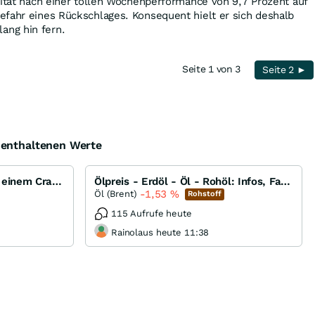
lität nach einer tollen Wochenperformance von 9,7 Prozent auf
efahr eines Rückschlages. Konsequent hielt er sich deshalb
ng hin fern.
Seite 1 von 3
Seite 2 ►
e enthaltenen Werte
Stehen die Weltbörsen vor einem Crash ???
Ölpreis - Erdöl - Öl - Rohöl: Infos, Fakten, Analysen, Charts und Ausblick
-1,53
%
Öl (Brent)
Rohstoff
115 Aufrufe heute
Rainolaus heute 11:38