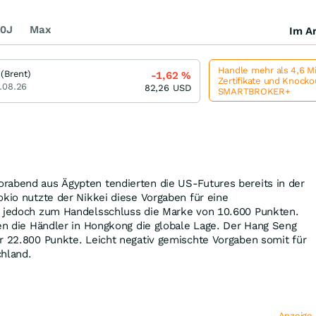
0J
Max
Im Ar
Handle mehr als 4,6 M
 (Brent)
-1,62
%
Zertifikate und Knock
.08.26
82,26
USD
SMARTBROKER+
rabend aus Ägypten tendierten die US-Futures bereits in der
okio nutzte der Nikkei diese Vorgaben für eine
e jedoch zum Handelsschluss die Marke von 10.600 Punkten.
ten die Händler in Hongkong die globale Lage. Der Hang Seng
r 22.800 Punkte. Leicht negativ gemischte Vorgaben somit für
chland.
Anzeige