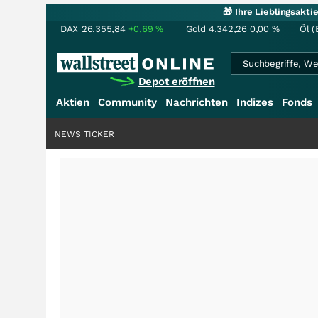
🎁 Ihre Lieblingsakt
DAX
26.355,84
+0,69
%
Gold
4.342,26
0,00
%
Öl (
Depot eröffnen
Aktien
Community
Nachrichten
Indizes
Fonds
NEWS TICKER