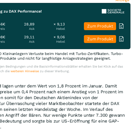
ng zu DAX Performance!
56€
28,89
× 9,13
Zum Produkt
reis
Ask
Hebel
08€
29,11
× 9,06
Zum Produkt
reis
Ask
Hebel
0 Kleinanlegern Verluste beim Handel mit Turbo-Zertifikaten. Turbo-
e Produkte und nicht für langfristige Anlagestrategien geeignet.
en Bedingungen und die Basisinformationsblätter erhalten Sie bei Klick auf das
uch die
weiteren Hinweise
zu dieser Werbung.
d lagen unter dem Wert von 1,8 Prozent im Januar. Damit
preise um 0,4 Prozent nach einem Anstieg von 1 Prozent im
n somit für den Deutschen Aktienindex von der
r Überraschung vieler Marktbeobachter startete der DAX
in seinen letzten Handelstag der Woche. Im Verlauf des
nen Angriff der Bären. Nur wenige Punkte unter 7.300 gewann
 Bedeutung und sorgte bis zur US-Eröffnung für eine GAP-
.