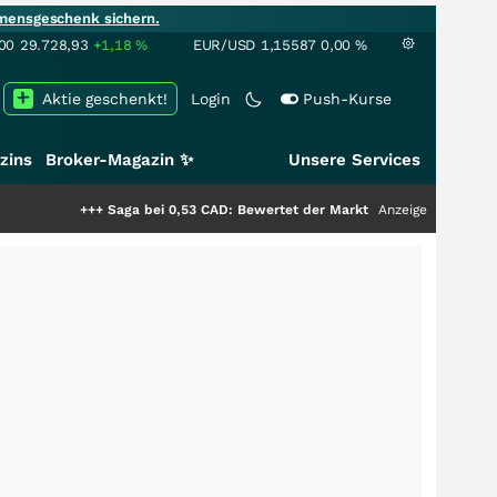
mensgeschenk sichern.
00
29.728,93
+1,18
%
EUR/USD
1,15587
0,00
%
Aktie geschenkt!
Login
Push-Kurse
zins
Broker-Magazin ✨
Unsere Services
+++
Saga bei 0,53 CAD: Bewertet der Markt noch immer nur die Hälfte d
Anzeige