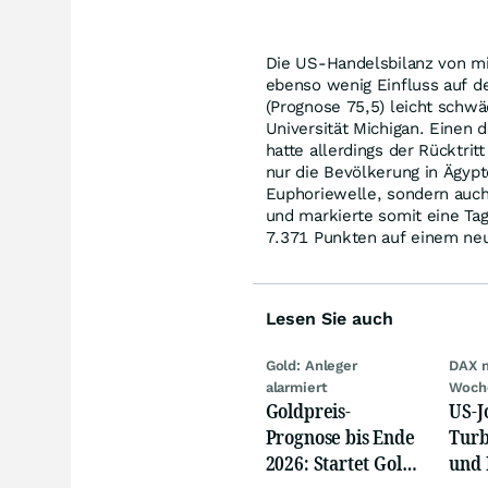
Die US-Handelsbilanz von min
ebenso wenig Einfluss auf d
(Prognose 75,5) leicht schw
Universität Michigan. Einen 
hatte allerdings der Rücktri
nur die Bevölkerung in Ägypt
Euphoriewelle, sondern auch 
und markierte somit eine Ta
7.371 Punkten auf einem ne
Lesen Sie auch
Gold: Anleger
DAX 
alarmiert
Woch
Goldpreis-
US-J
Prognose bis Ende
Turb
2026: Startet Gold
und 