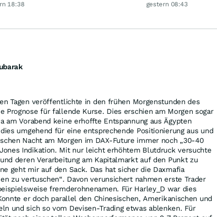
 glänzt
doch KI-Kosten
Rekordhoch
rn 18:38
gestern 08:43
dämpfen Gewinn
Mubarak
nen Tagen veröffentlichte in den frühen Morgenstunden des
e Prognose für fallende Kurse. Dies erschien am Morgen sogar
 da am Vorabend keine erhoffte Entspannung aus Ägypten
e dies umgehend für eine entsprechende Positionierung aus und
rischen Nacht am Morgen im DAX-Future immer noch „30-40
ones Indikation. Mit nur leicht erhöhtem Blutdruck versuchte
 und deren Verarbeitung am Kapitalmarkt auf den Punkt zu
ne geht mir auf den Sack. Das hat sicher die Daxmafia
eien zu vertuschen“. Davon verunsichert nahmen erste Trader
beispielsweise fremderohnenamen. Für Harley_D war dies
 Konnte er doch parallel den Chinesischen, Amerikanischen und
ln und sich so vom Devisen-Trading etwas ablenken. Für