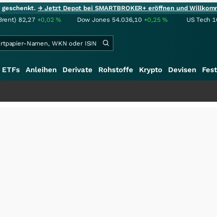
ie geschenkt.
→ Jetzt Depot bei SMARTBROKER+ eröffnen und Willkom
Brent)
82,27
+0,02
%
Dow Jones
54.036,10
+0,25
%
US Tech 1
ETFs
Anleihen
Derivate
Rohstoffe
Krypto
Devisen
Fest