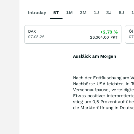
Intraday
5T
1M
3M
1J
3J
5J
1
DAX
Öl
+2,78
%
07.08.26
07
26.364,00
PKT
Ausblick am Morgen
Nach der Enttäuschung am Vo
Nachbörse USA leichter. In T
Verschnaufpause, verteidigt
Etwas positiver interpretier
stieg um 0,5 Prozent auf übe
die Markteröffnung in Deuts