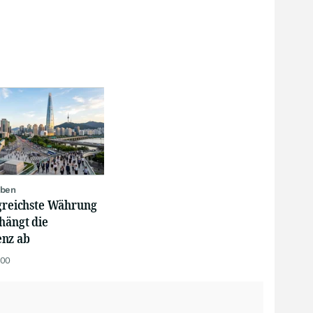
oben
lgreichste Währung
hängt die
nz ab
:00