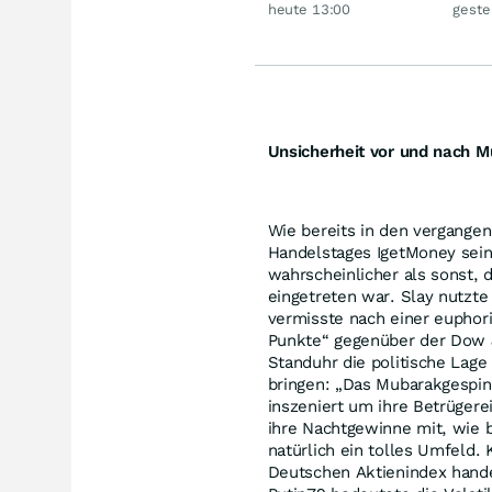
jetzt eine neue
Gold
heute 13:00
geste
Rallye?
Unsicherheit vor und nach 
Wie bereits in den vergange
Handelstages IgetMoney sein
wahrscheinlicher als sonst,
eingetreten war. Slay nutzt
vermisste nach einer eupho
Punkte“ gegenüber der Dow J
Standuhr die politische Lage
bringen: „Das Mubarakgespin
inszeniert um ihre Betrüger
ihre Nachtgewinne mit, wie 
natürlich ein tolles Umfeld.
Deutschen Aktienindex hande