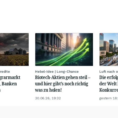
redite
Hebel-Idee | Long-Chance
Luft nach 
Agrarmarkt
Biotech-Aktien gehen steil –
Die erfo
s, Banken
und hier gibt's noch richtig
der Welt 
s
was zu holen!
Konkurre
30.06.26, 19:32
gestern 18