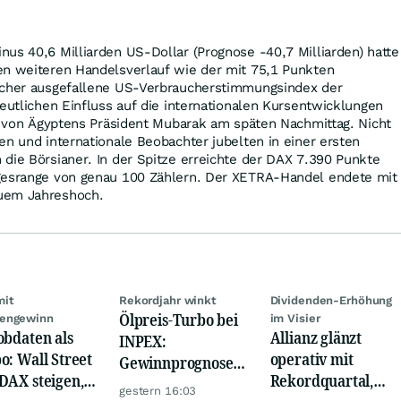
us 40,6 Milliarden US-Dollar (Prognose -40,7 Milliarden) hatte
en weiteren Handelsverlauf wie der mit 75,1 Punkten
ächer ausgefallene US-Verbraucherstimmungsindex der
deutlichen Einfluss auf die internationalen Kursentwicklungen
tt von Ägyptens Präsident Mubarak am späten Nachmittag. Nicht
en und internationale Beobachter jubelten in einer ersten
die Börsianer. In der Spitze erreichte der DAX 7.390 Punkte
gesrange von genau 100 Zählern. Der XETRA-Handel endete mit
uem Jahreshoch.
mit
Rekordjahr winkt
Dividenden-Erhöhung
Ölpreis-Turbo bei
engewinn
im Visier
obdaten als
Allianz glänzt
INPEX:
o: Wall Street
operativ mit
Gewinnprognose
DAX steigen,
Rekordquartal,
schießt auf
gestern 16:03