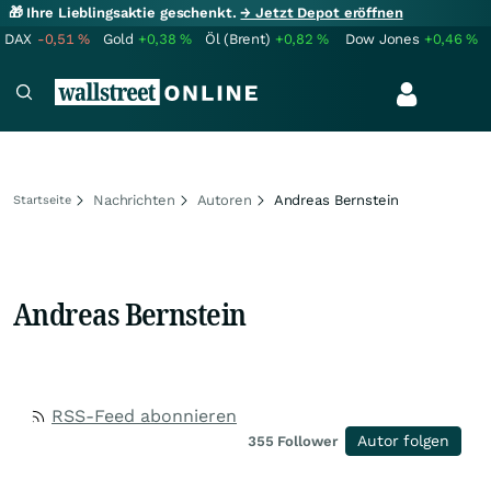
🎁 Ihre Lieblingsaktie geschenkt.
→ Jetzt Depot eröffnen
DAX
-0,51
%
Gold
+0,38
%
Öl (Brent)
+0,82
%
Dow Jones
+0,46
%
Nachrichten
Autoren
Andreas Bernstein
Startseite
Andreas Bernstein
RSS-Feed abonnieren
Autor folgen
355
Follower