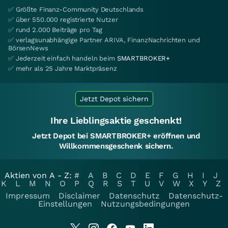
✅ Größte Finanz-Community Deutschlands
✅ über 550.000 registrierte Nutzer
✅ rund 2.000 Beiträge pro Tag
✅ verlagsunabhängige Partner ARIVA, FinanzNachrichten und
BörsenNews
✅ Jederzeit einfach handeln beim
SMARTBROKER+
✅ mehr als 25 Jahre Marktpräsenz
Jetzt Depot sichern
Ihre Lieblingsaktie geschenkt!
Jetzt Depot bei SMARTBROKER+ eröffnen und
Willkommensgeschenk sichern.
Aktien von A - Z:
#
A
B
C
D
E
F
G
H
I
J
K
L
M
N
O
P
Q
R
S
T
U
V
W
X
Y
Z
Impressum
Disclaimer
Datenschutz
Datenschutz-
Einstellungen
Nutzungsbedingungen