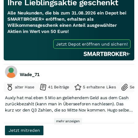
Ihre Lieblingsaktie geschenkt
Alle Neukunden, die bis zum 31.08.2026 ein Depot bei
SMARTBROKER+ eröffnen, erhalten als
Willkommensgeschenk einen Anteil ausgewählter
Aktien im Wert von 50 Euro!
Jetzt Depot eröffnen und sichern!
Wade_71
alter Hase
41 Beiträge
5 erhaltene Likes
Seit
Auxly hat mal eben 5 Mio an geliehendem Geld aus dem Cash
zurückbezahlt (kann man in Überseeforen nachlesen). Das
kurz vor den Q3 Zahlen, die so Mitte Nov kommen. Hugo selber
kauft zu, sieht ne immer besser werdende profitable
mehr anzeigen
Unternehmensbasis. Leider kommt das noch nicht im Kurs an,
aber die ersten Steigerungen sieht man seit gestern....
Jetzt mitreden