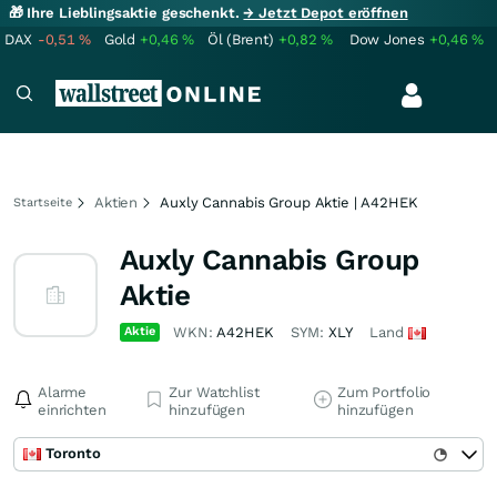
🎁 Ihre Lieblingsaktie geschenkt.
→ Jetzt Depot eröffnen
DAX
-0,51
%
Gold
+0,46
%
Öl (Brent)
+0,82
%
Dow Jones
+0,46
%
Aktien
Auxly Cannabis Group Aktie | A42HEK
Startseite
Auxly Cannabis Group
Aktie
Aktie
WKN:
A42HEK
SYM:
XLY
Land
Alarme
Zur Watchlist
Zum Portfolio
einrichten
hinzufügen
hinzufügen
Toronto