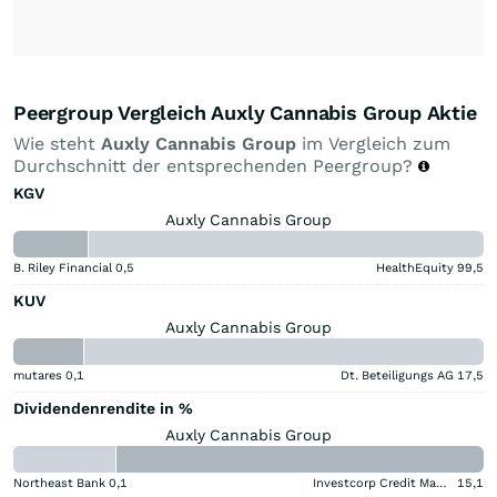
Peergroup Vergleich Auxly Cannabis Group Aktie
Wie steht
Auxly Cannabis Group
im Vergleich zum
Durchschnitt der entsprechenden Peergroup?
KGV
Auxly Cannabis Group
B. Riley Financial
0,5
HealthEquity
99,5
KUV
Auxly Cannabis Group
mutares
0,1
Dt. Beteiligungs AG
17,5
Dividendenrendite in %
Auxly Cannabis Group
Northeast Bank
0,1
Investcorp Credit Management BDC
15,1