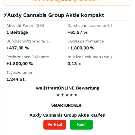
⚡Auxly Cannabis Group Aktie kompakt
Aktivität Forum (3M)
Durchschnittsrendite 5J
1 Beiträge
+61,97
%
Durchschnittsrendite 3J
Jahresperformance
+407,88
%
+1.800,00
%
Performance 3 Monate
relatives Volumen (rVol)
+1.800,00
%
0,13
x
Tagesvolumen
1.244 St.
wallstreetONLINE Bewertung
⭐
⭐
⭐
⭐
⭐
Auxly Cannabis Group
Aktie kaufen
Verkauf
Kauf