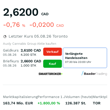
2,6200
CAD
-0,76
-0,0200
%
CAD
Letzter Kurs
05.08.26
Toronto
Auxly Cannabis Group Aktie kaufen
Geldkurs
2,6100
CAD
Verkauf
Verlängerte
05.08.26
4.200
STK
Handelszeiten
Briefkurs
2,6600
CAD
07:30 bis 23:00 Uhr
Kauf
05.08.26
1.000
STK
Marktkapitalisierung
Performance 1 J
Volumen (heute)
Martktpla
163,74 Mio.
EUR
+1.800,00
%
126.387
St.
TOR