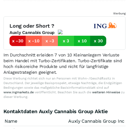
Werbung
Long oder Short ?
Auxly Cannabis Group
x -30
x -10
x -3
x 3
x 10
x 30
Im Durchschnitt erleiden 7 von 10 Kleinanlegern Verluste
beim Handel mit Turbo-Zertifikaten. Turbo-Zertifikate sind
hoch risikoreiche Produkte und nicht für langfristige
Anlagestrategien geeignet.
Diese Werbung richtet sich nur an Personen mit Wohn-/Geschäftssitz in
Deutschland. Der jeweilige Basisprospekt, etwaige Nachträge, die Endgültigen
Bedingungen sowie das maßgebliche Basisinformationsblatt sind auf
www.ingmarkets.de
veröffentlicht. Beachten Sie auch die
weiteren Hinweise
zu
dieser Werbung.
Kontaktdaten Auxly Cannabis Group Aktie
Name
Auxly Cannabis Group Inc