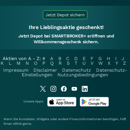
Jetzt Depot sichern
Ihre Lieblingsaktie geschenkt!
Jetzt Depot bei SMARTBROKER+ eröffnen und
Willkommensgeschenk sichern.
Aktien von A - Z:
#
A
B
C
D
E
F
G
H
I
J
K
L
M
N
O
P
Q
R
S
T
U
V
W
X
Y
Z
Impressum
Disclaimer
Datenschutz
Datenschutz-
Einstellungen
Nutzungsbedingungen
Unsere Apps:
Wenn Sie Kursdaten, Widgets oder andere Finanzinformationen benötigen, hilft
Ihnen
ARIVA
gerne.