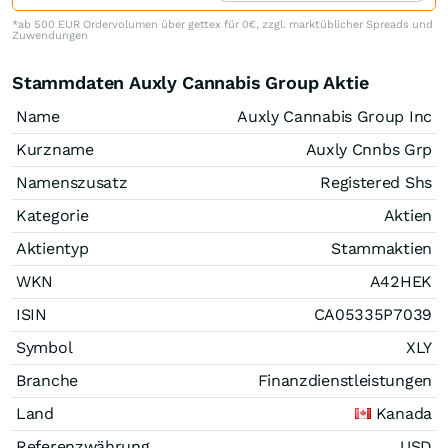
*ab 500 EUR Ordervolumen über gettex für 0€, zzgl. marktüblicher Spreads und
Zuwendungen
Stammdaten Auxly Cannabis Group Aktie
Name
Auxly Cannabis Group Inc
Kurzname
Auxly Cnnbs Grp
Namenszusatz
Registered Shs
Kategorie
Aktien
Aktientyp
Stammaktien
WKN
A42HEK
ISIN
CA05335P7039
Symbol
XLY
Branche
Finanzdienstleistungen
Land
Kanada
Referenzwährung
USD