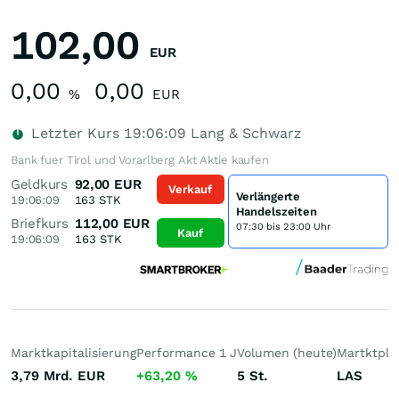
102,00
EUR
0,00
0,00
%
EUR
Letzter Kurs
19:06:09
Lang & Schwarz
Bank fuer Tirol und Vorarlberg Akt Aktie kaufen
Geldkurs
92,00
EUR
Verkauf
Verlängerte
19:06:09
163
STK
Handelszeiten
Briefkurs
112,00
EUR
07:30 bis 23:00 Uhr
Kauf
19:06:09
163
STK
Marktkapitalisierung
Performance 1 J
Volumen (heute)
Martktpla
3,79 Mrd.
EUR
+63,20
%
5
St.
LAS