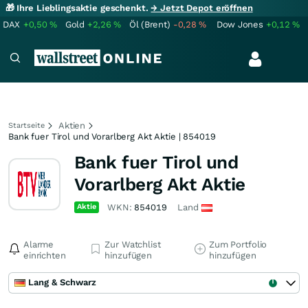
🎁 Ihre Lieblingsaktie geschenkt.
→ Jetzt Depot eröffnen
DAX
+0,50
%
Gold
+2,26
%
Öl (Brent)
-0,28
%
Dow Jones
+0,12
%
Aktien
Startseite
Bank fuer Tirol und Vorarlberg Akt Aktie | 854019
Bank fuer Tirol und
Vorarlberg Akt Aktie
Aktie
WKN:
854019
Land
Alarme
Zur Watchlist
Zum Portfolio
einrichten
hinzufügen
hinzufügen
Lang & Schwarz