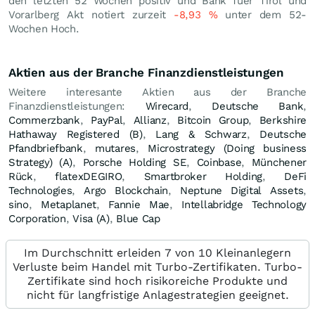
den letzten 52 Wochen positiv und Bank fuer Tirol und
Vorarlberg Akt notiert zurzeit
-8,93
%
unter dem 52-
Wochen Hoch.
Aktien aus der Branche Finanzdienstleistungen
Weitere interesante Aktien aus der Branche
Finanzdienstleistungen:
Wirecard
,
Deutsche Bank
,
Commerzbank
,
PayPal
,
Allianz
,
Bitcoin Group
,
Berkshire
Hathaway Registered (B)
,
Lang & Schwarz
,
Deutsche
Pfandbriefbank
,
mutares
,
Microstrategy (Doing business
Strategy) (A)
,
Porsche Holding SE
,
Coinbase
,
Münchener
Rück
,
flatexDEGIRO
,
Smartbroker Holding
,
DeFi
Technologies
,
Argo Blockchain
,
Neptune Digital Assets
,
sino
,
Metaplanet
,
Fannie Mae
,
Intellabridge Technology
Corporation
,
Visa (A)
,
Blue Cap
Im Durchschnitt erleiden 7 von 10 Kleinanlegern
Verluste beim Handel mit Turbo-Zertifikaten. Turbo-
Zertifikate sind hoch risikoreiche Produkte und
nicht für langfristige Anlagestrategien geeignet.