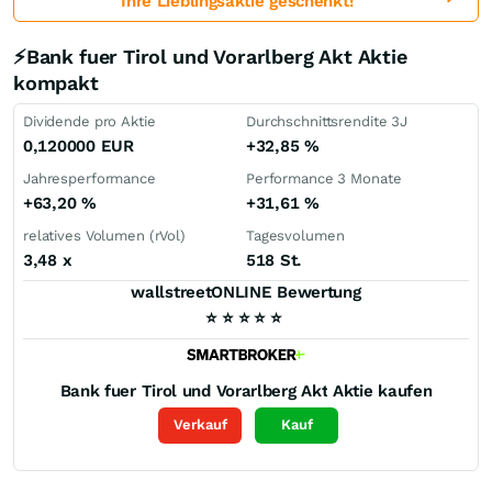
Ihre Lieblingsaktie geschenkt!
⚡Bank fuer Tirol und Vorarlberg Akt Aktie
kompakt
Dividende pro Aktie
Durchschnittsrendite 3J
0,120000
EUR
+32,85
%
Jahresperformance
Performance 3 Monate
+63,20
%
+31,61
%
relatives Volumen (rVol)
Tagesvolumen
3,48
x
518 St.
wallstreetONLINE Bewertung
⭐
⭐
⭐
⭐
⭐
Bank fuer Tirol und Vorarlberg Akt
Aktie kaufen
Verkauf
Kauf