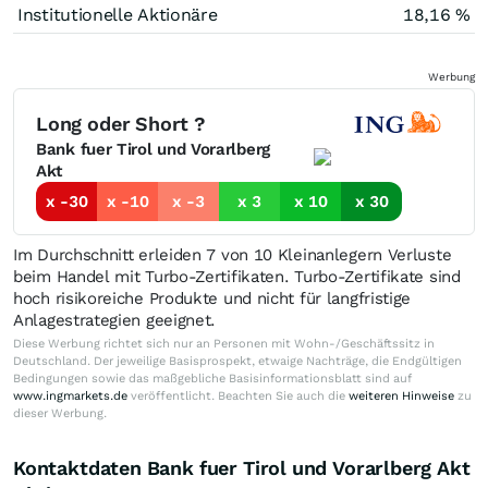
Institutionelle Aktionäre
18,16 %
Werbung
Long oder Short ?
Bank fuer Tirol und Vorarlberg
Akt
x -30
x -10
x -3
x 3
x 10
x 30
Im Durchschnitt erleiden 7 von 10 Kleinanlegern Verluste
beim Handel mit Turbo-Zertifikaten. Turbo-Zertifikate sind
hoch risikoreiche Produkte und nicht für langfristige
Anlagestrategien geeignet.
Diese Werbung richtet sich nur an Personen mit Wohn-/Geschäftssitz in
Deutschland. Der jeweilige Basisprospekt, etwaige Nachträge, die Endgültigen
Bedingungen sowie das maßgebliche Basisinformationsblatt sind auf
www.ingmarkets.de
veröffentlicht. Beachten Sie auch die
weiteren Hinweise
zu
dieser Werbung.
Kontaktdaten Bank fuer Tirol und Vorarlberg Akt