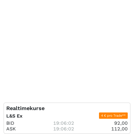
Realtimekurse
L&S Ex
4 € pro Trade**
BID
19:06:02
92,00
ASK
19:06:02
112,00