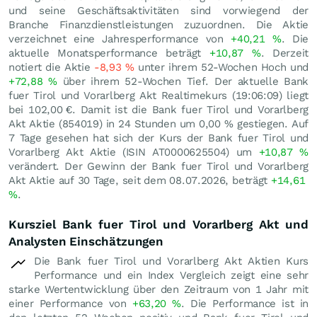
und seine Geschäftsaktivitäten sind vorwiegend der
Branche Finanzdienstleistungen zuzuordnen. Die Aktie
verzeichnet eine Jahresperformance von
+40,21
%
. Die
aktuelle Monatsperformance beträgt
+10,87
%
. Derzeit
notiert die Aktie
-8,93
%
unter ihrem 52-Wochen Hoch und
+72,88
%
über ihrem 52-Wochen Tief. Der aktuelle Bank
fuer Tirol und Vorarlberg Akt Realtimekurs (19:06:09) liegt
bei 102,00
€
. Damit ist die Bank fuer Tirol und Vorarlberg
Akt Aktie (854019) in 24 Stunden um
0,00
%
gestiegen. Auf
7 Tage gesehen hat sich der Kurs der Bank fuer Tirol und
Vorarlberg Akt Aktie (ISIN AT0000625504) um
+10,87
%
verändert. Der Gewinn der Bank fuer Tirol und Vorarlberg
Akt Aktie auf 30 Tage, seit dem 08.07.2026, beträgt
+14,61
%
.
Kursziel Bank fuer Tirol und Vorarlberg Akt und
Analysten Einschätzungen
Die Bank fuer Tirol und Vorarlberg Akt Aktien Kurs
Performance und ein Index Vergleich zeigt eine sehr
starke Wertentwicklung über den Zeitraum von 1 Jahr mit
einer Performance von
+63,20
%
. Die Performance ist in