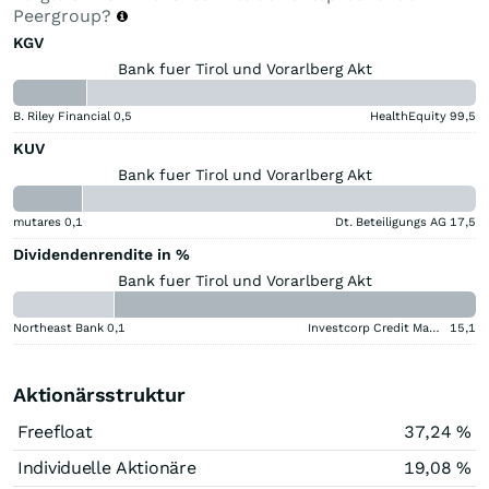
Peergroup?
KGV
Bank fuer Tirol und Vorarlberg Akt
B. Riley Financial
0,5
HealthEquity
99,5
KUV
Bank fuer Tirol und Vorarlberg Akt
mutares
0,1
Dt. Beteiligungs AG
17,5
Dividendenrendite in %
Bank fuer Tirol und Vorarlberg Akt
Northeast Bank
0,1
Investcorp Credit Management BDC
15,1
Aktionärsstruktur
Freefloat
37,24 %
Individuelle Aktionäre
19,08 %