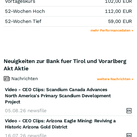
Vortageskurs
102,00
EUR
52-Wochen Hoch
112,00
EUR
52-Wochen Tief
59,00
EUR
mehr Performancedaten »
Neuigkeiten zur Bank fuer Tirol und Vorarlberg
Akt Aktie
Nachrichten
weitere Nachrichten »
Video - CEO Clips: Scandium Canada Advances
North America's Primary Scandium Development
Project
05.08.26
newsfile
Video - CEO Clips: Arizona Eagle Mining: Reviving a
Historic Arizona Gold District
16.07.26
newsfile