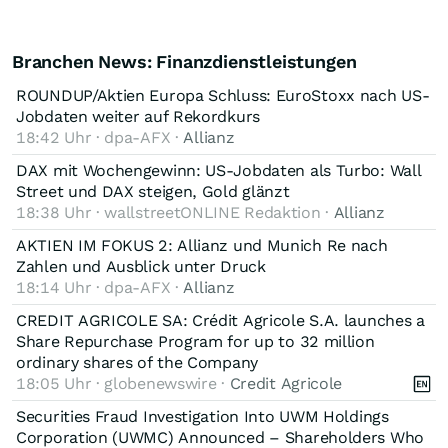
Branchen News: Finanzdienstleistungen
ROUNDUP/Aktien Europa Schluss: EuroStoxx nach US-
Jobdaten weiter auf Rekordkurs
18:42 Uhr · dpa-AFX ·
Allianz
DAX mit Wochengewinn: US-Jobdaten als Turbo: Wall
Street und DAX steigen, Gold glänzt
18:38 Uhr · wallstreetONLINE Redaktion ·
Allianz
AKTIEN IM FOKUS 2: Allianz und Munich Re nach
Zahlen und Ausblick unter Druck
18:14 Uhr · dpa-AFX ·
Allianz
CREDIT AGRICOLE SA: Crédit Agricole S.A. launches a
Share Repurchase Program for up to 32 million
ordinary shares of the Company
18:05 Uhr · globenewswire ·
Credit Agricole
Securities Fraud Investigation Into UWM Holdings
Corporation (UWMC) Announced – Shareholders Who