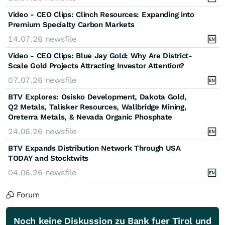
Video - CEO Clips: Clinch Resources: Expanding into
Premium Specialty Carbon Markets
14.07.26
newsfile
Video - CEO Clips: Blue Jay Gold: Why Are District-
Scale Gold Projects Attracting Investor Attention?
07.07.26
newsfile
BTV Explores: Osisko Development, Dakota Gold,
Q2 Metals, Talisker Resources, Wallbridge Mining,
Oreterra Metals, & Nevada Organic Phosphate
24.06.26
newsfile
BTV Expands Distribution Network Through USA
TODAY and Stocktwits
04.06.26
newsfile
Forum
Noch keine Diskussion zu Bank fuer Tirol und