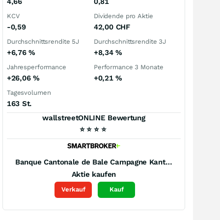
4,66
0,81
KCV
Dividende pro Aktie
-0,59
42,00
CHF
Durchschnittsrendite 5J
Durchschnittsrendite 3J
+6,76
%
+8,34
%
Jahresperformance
Performance 3 Monate
+26,06
%
+0,21
%
Tagesvolumen
163 St.
wallstreetONLINE Bewertung
⭐
⭐
⭐
⭐
Banque Cantonale de Bale Campagne Kantonalbank-Zertifikat
Aktie kaufen
Verkauf
Kauf