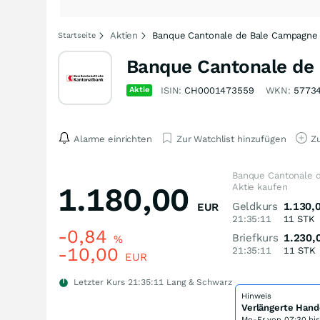
Aktien
Banque Cantonale de Bale Campagne K
Startseite
Banque Cantonale de 
Aktie
ISIN:
CH0001473559
WKN:
5773
Alarme einrichten
Zur Watchlist hinzufügen
Zu
Banque Cantonale d
1.180,00
Aktie kaufen
Geldkurs
1.130,
EUR
21:35:11
11
STK
-0,84
Briefkurs
1.230,
%
-10,00
21:35:11
11
STK
EUR
Letzter Kurs
21:35:11
Lang & Schwarz
Hinweis
Verlängerte Hand
Mo-Fr von
07:30 bi