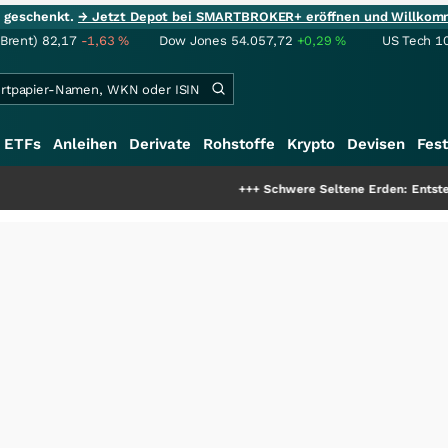
ie geschenkt.
→ Jetzt Depot bei SMARTBROKER+ eröffnen und Willkom
(Brent)
82,17
-1,63
%
Dow Jones
54.057,72
+0,29
%
US Tech 1
ETFs
Anleihen
Derivate
Rohstoffe
Krypto
Devisen
Fest
+++
Schwere Seltene Erden: Entsteht hier die n