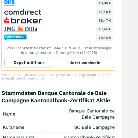
10,00 €
17,40 €
18,47 €
17,45 €
19,40 €
Von Finanztest bestätigt: SMARTBROKER+ ist Kostensieger
in allen getesteten Depotgrößen (12/2025)
Depot eröffnen
Jetzt wechseln
*ab 500 EUR Ordervolumen über gettex für 0€, zzgl. marktüblicher
Spreads und Zuwendungen
Stammdaten Banque Cantonale de Bale
Campagne Kantonalbank-Zertifikat Aktie
Banque Cantonale de
Name
Bale Campagne
Kurzname
BC Bale Campagne
Namenszusatz
Kantonalbank-Zertifikat