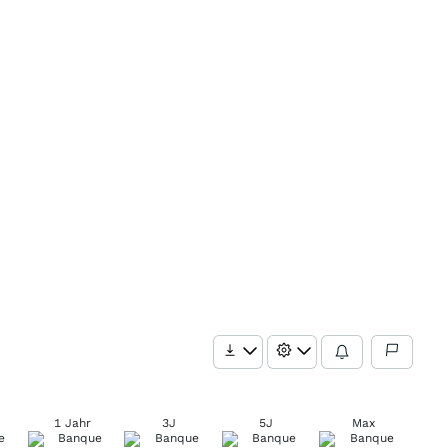
1 Jahr
3J
5J
Max