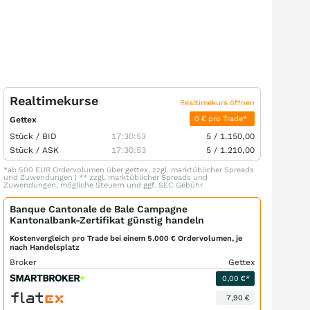
Realtimekurse
Realtimekurs öffnen
0 € pro Trade*
Gettex
Stück /
BID
17:30:53
5
/
1.150,00
Stück /
ASK
17:30:53
5
/
1.210,00
*ab 500 EUR Ordervolumen über gettex, zzgl. marktüblicher Spreads
und Zuwendungen | ** zzgl. marktüblicher Spreads und
Zuwendungen, mögliche Steuern und ggf. SEC Gebühr
Banque Cantonale de Bale Campagne
Kantonalbank-Zertifikat günstig handeln
Kostenvergleich pro Trade bei einem 5.000 € Ordervolumen, je
nach Handelsplatz
Broker
Gettex
0,00 €*
7,90 €