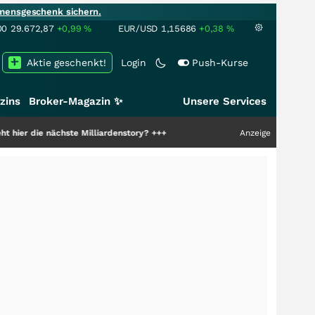
mensgeschenk sichern.
00
29.672,87
+0,99
%
EUR/USD
1,15686
+0,38
%
Aktie geschenkt!
Login
Push-Kurse
zins
Broker-Magazin ✨
Unsere Services
ächste Milliardenstory?
+++
Anzeige