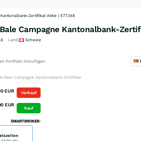
antonalbank-Zertifikat Aktie | 577348
Bale Campagne Kantonalbank-Zertifi
48
Land
Schweiz
m Portfolio hinzufügen
e Bale Campagne Kantonalbank-Zertifikat
00
EUR
Verkauf
00
EUR
Kauf
elszeiten
s 23:00 Uhr