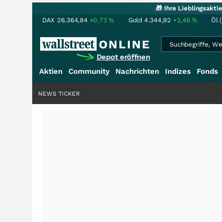
🎁 Ihre Lieblingsakt
DAX
26.364,84
+0,73
%
Gold
4.344,92
+2,46
%
Öl 
Depot eröffnen
Aktien
Community
Nachrichten
Indizes
Fonds
NEWS TICKER