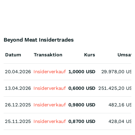
Beyond Meat Insidertrades
Datum
Transaktion
Kurs
Umsat
20.04.2026
20.04.2026
Insiderverkauf
1,0000
USD
29.978,00
US
13.04.2026
13.04.2026
Insiderverkauf
0,6000
USD
251.425,20
US
26.12.2025
26.12.2025
Insiderverkauf
0,9800
USD
482,16
US
25.11.2025
25.11.2025
Insiderverkauf
0,8700
USD
428,04
US