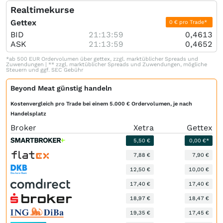
Realtimekurse
Gettex
0 € pro Trade*
BID
21:13:59
0,4613
ASK
21:13:59
0,4652
*ab 500 EUR Ordervolumen über gettex, zzgl. marktüblicher Spreads und
Zuwendungen | ** zzgl. marktüblicher Spreads und Zuwendungen, mögliche
Steuern und ggf. SEC Gebühr
Beyond Meat günstig handeln
Kostenvergleich pro Trade bei einem 5.000 € Ordervolumen, je nach
Handelsplatz
Broker
Xetra
Gettex
5,50 €
0,00 €*
7,88 €
7,90 €
12,50 €
10,00 €
17,40 €
17,40 €
18,97 €
18,47 €
19,35 €
17,45 €