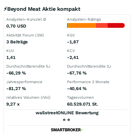
⚡Beyond Meat Aktie kompakt
Analysten-Kursziel Ø
Analysten-Ratings
0,70
USD
Aktivität Forum (3M)
KGV
3 Beiträge
-1,87
KUV
KCV
1,41
-2,41
Durchschnittsrendite 5J
Durchschnittsrendite 3J
-66,29
%
-67,76
%
Jahresperformance
Performance 3 Monate
-81,27
%
-40,64
%
relatives Volumen (rVol)
Tagesvolumen
9,27
x
60.529.071 St.
wallstreetONLINE Bewertung
⭐
⭐