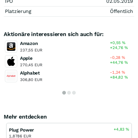
IPO
02.05.2019
Platzierung
Öffentlich
Aktionäre interessieren sich auch für:
+0,55
%
Amazon
+24,76
%
237,55 EUR
-0,28
%
Apple
+44,76
%
270,45 EUR
-1,24
%
Alphabet
+84,82
%
306,80 EUR
Mehr entdecken
+4,83
%
Plug Power
1,8786 EUR