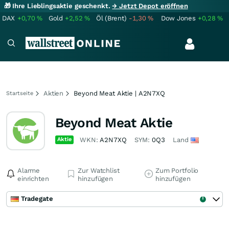
🎁 Ihre Lieblingsaktie geschenkt.
→ Jetzt Depot eröffnen
DAX
+0,70
%
Gold
+2,52
%
Öl (Brent)
-1,30
%
Dow Jones
+0,28
%
Aktien
Beyond Meat Aktie | A2N7XQ
Startseite
Beyond Meat Aktie
Aktie
WKN:
A2N7XQ
SYM:
0Q3
Land
Alarme
Zur Watchlist
Zum Portfolio
einrichten
hinzufügen
hinzufügen
Tradegate