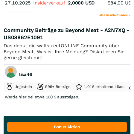
27.10.2025
27.10.2025
Insiderverkauf
2,0000
USD
984,00
US
alle Insidertrades »
Community Beiträge zu Beyond Meat - A2N7XQ -
US08862E1091
Das denkt die wallstreetONLINE Community über
Beyond Meat. Was ist Ihre Meinung? Diskutieren Sie
gerne gleich mit!
lisa46
Urgestein
999+ Beiträge
1.015 erhaltene Likes
Werde hier bei etwa 100 $ aussteigen…
Bonus Aktion