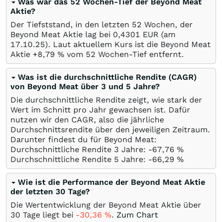
Was war das 52 Wochen-Tief der Beyond Meat
Aktie?
Der Tiefststand, in den letzten 52 Wochen, der
Beyond Meat Aktie lag bei 0,4301
EUR
(am
17.10.25
). Laut aktuellem Kurs ist die Beyond Meat
Aktie +8,79
%
vom 52 Wochen-Tief entfernt.
Was ist die durchschnittliche Rendite (CAGR)
von Beyond Meat über 3 und 5 Jahre?
Die durchschnittliche Rendite zeigt, wie stark der
Wert im Schnitt pro Jahr gewachsen ist. Dafür
nutzen wir den CAGR, also die jährliche
Durchschnittsrendite über den jeweiligen Zeitraum.
Darunter findest du für Beyond Meat:
Durchschnittliche Rendite 3 Jahre: -67,76
%
Durchschnittliche Rendite 5 Jahre: -66,29
%
Wie ist die Performance der Beyond Meat Aktie
der letzten 30 Tage?
Die Wertentwicklung der Beyond Meat Aktie über
30 Tage liegt bei
-30,36
%
.
Zum Chart