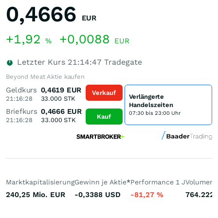
0,4666
EUR
+1,92
+0,0088
%
EUR
Letzter Kurs
21:14:47
Tradegate
Beyond Meat Aktie kaufen
Geldkurs
0,4619
EUR
Verkauf
Verlängerte
21:16:28
33.000
STK
Handelszeiten
Briefkurs
0,4666
EUR
07:30 bis 23:00 Uhr
Kauf
21:16:28
33.000
STK
Marktkapitalisierung
Gewinn je Aktie
*
Performance 1 J
Volumen 
240,25 Mio.
EUR
-0,3388
USD
-81,27
%
764.222