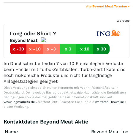
alle Beyond Meat Termine »
Werbung
Long oder Short ?
Beyond Meat
x -30
x -10
x -3
x 3
x 10
x 30
Im Durchschnitt erleiden 7 von 10 Kleinanlegern Verluste
beim Handel mit Turbo-Zertifikaten. Turbo-Zertifikate sind
hoch risikoreiche Produkte und nicht für langfristige
Anlagestrategien geeignet.
Diese Werbung richtet sich nur an Personen mit Wohn-/Geschäftssitz in
Deutschland. Der jeweilige Basisprospekt, etwaige Nachträge, die Endgültigen
Bedingungen sowie das maßgebliche Basisinformationsblatt sind auf
www.ingmarkets.de
veröffentlicht. Beachten Sie auch die
weiteren Hinweise
zu
dieser Werbung.
Kontaktdaten Beyond Meat Aktie
Name
Beyond Meat Inc