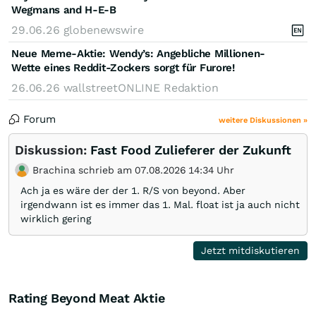
Wegmans and H-E-B
29.06.26
globenewswire
Neue Meme-Aktie: Wendy’s: Angebliche Millionen-
Wette eines Reddit-Zockers sorgt für Furore!
26.06.26
wallstreetONLINE Redaktion
Forum
weitere Diskussionen »
Diskussion:
Fast Food Zulieferer der Zukunft
Brachina schrieb am 07.08.2026 14:34 Uhr
Ach ja es wäre der der 1. R/S von beyond. Aber
irgendwann ist es immer das 1. Mal. float ist ja auch nicht
wirklich gering
Jetzt mitdiskutieren
Rating Beyond Meat Aktie