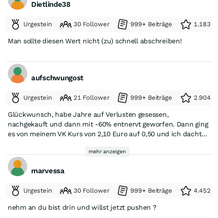
Dietlinde38
Urgestein
30 Follower
999+ Beiträge
1.183 e
Man sollte diesen Wert nicht (zu) schnell abschreiben!
aufschwungost
Urgestein
21 Follower
999+ Beiträge
2.904 e
Glückwunsch, habe Jahre auf Verlusten gesessen,
nachgekauft und dann mit -60% entnervt geworfen. Dann ging
es von meinem VK Kurs von 2,10 Euro auf 0,50 und ich dachte
alles richtig gemacht und dann das hier. Das ist Börse.
mehr anzeigen
Glückwunsch an alle die noch richtig abkassieren können. Am
Ende glaube ich nicht an die Übernahme durch McDonalds,
marvessa
aber was dazwischen passiert ist halt entscheidend. In diesem
Sinne gutes gelingen. Denkt dran. die habe 1,3Mrd VERLUSTE
Urgestein
30 Follower
999+ Beiträge
4.452 e
in den Büchern stehen. Sowas kauft man nicht, sondern nur
die Patente wenn die Chapt11 gemacht haben. Das hier ist
nehm an du bist drin und willst jetzt pushen ?
kein Dauerläufer!