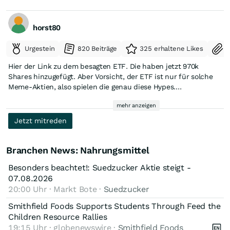
horst80
Urgestein
820 Beiträge
325 erhaltene Likes
S
Hier der Link zu dem besagten ETF. Die haben jetzt 970k
Shares hinzugefügt. Aber Vorsicht, der ETF ist nur für solche
Meme-Aktien, also spielen die genau diese Hypes.
mehr anzeigen
https://www.roundhillinvestments.com/etf/meme/
Jetzt mitreden
Branchen News: Nahrungsmittel
Besonders beachtet!: Suedzucker Aktie steigt -
07.08.2026
20:00 Uhr · Markt Bote ·
Suedzucker
Smithfield Foods Supports Students Through Feed the
Children Resource Rallies
19:15 Uhr · globenewswire ·
Smithfield Foods