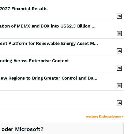
2027 Financial Results
TMX Group and MEMX Announce Strategic Combination of MEMX and BOX into US$2.3 Billion MEMX Group
Quintas Energy Selects Box to Build AI-Ready Content Platform for Renewable Energy Asset Management
rating Across Enterprise Content
Box Announces Expansion of Box Zones in Three New Regions to Bring Greater Control and Data Governance to Global Organisations
weitere Diskussionen »
 oder Microsoft?