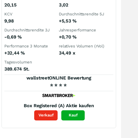
20,15
3,02
KCV
Durchschnittsrendite 5J
9,98
+5,53
%
Durchschnittsrendite 3J
Jahresperformance
-0,69
%
+0,70
%
Performance 3 Monate
relatives Volumen (rVol)
+32,44
%
34,49
x
Tagesvolumen
389.674 St.
wallstreetONLINE Bewertung
⭐
⭐
⭐
⭐
Box Registered (A)
Aktie kaufen
Verkauf
Kauf