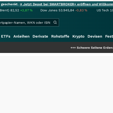
ie geschenkt.
→ Jetzt Depot bei SMARTBROKER+ eröffnen und Willkom
(Brent)
82,52
+3,87
%
Dow Jones
53.945,84
-0,83
%
US Tech 1
ETFs
Anleihen
Derivate
Rohstoffe
Krypto
Devisen
Fest
+++
Schwere Seltene Erden: Entsteht hie