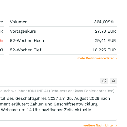
te
Volumen
364,00
Stk.
UR
Vortageskurs
27,70
EUR
%
52-Wochen Hoch
29,41
EUR
03
52-Wochen Tief
18,225
EUR
mehr Performancedaten »
t durch wallstreetONLINE AI (Beta-Version: kann Fehler enthalten)
artal des Geschäftsjahres 2027 am 25. August 2026 nach
ment erläutert Zahlen und Geschäftsentwicklung
 Webcast um 14 Uhr pazifischer Zeit. Aktuelle
weitere Nachrichten »