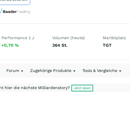
Performance 1 J
Volumen (heute)
Martktplatz
+0,70
%
364
St.
TGT
Forum
Zugehörige Produkte
Tools & Vergleiche
t hier die nächste Milliardenstory?
Jetzt lesen