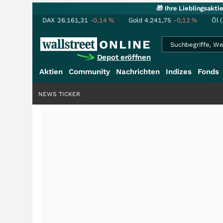
🎁 Ihre Lieblingsakt
DAX
26.161,31
-0,14
%
Gold
4.241,75
-0,12
%
Öl 
Depot eröffnen
Aktien
Community
Nachrichten
Indizes
Fonds
NEWS TICKER