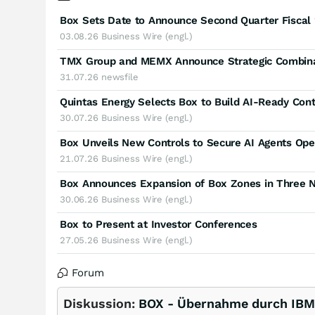
Box Sets Date to Announce Second Quarter Fiscal 
03.08.26
Business Wire (engl.)
31.07.26
newsfile
30.07.26
Business Wire (engl.)
Box Unveils New Controls to Secure AI Agents Ope
21.07.26
Business Wire (engl.)
30.06.26
Business Wire (engl.)
Box to Present at Investor Conferences
27.05.26
Business Wire (engl.)
Forum
Diskussion:
BOX - Übernahme durch IBM