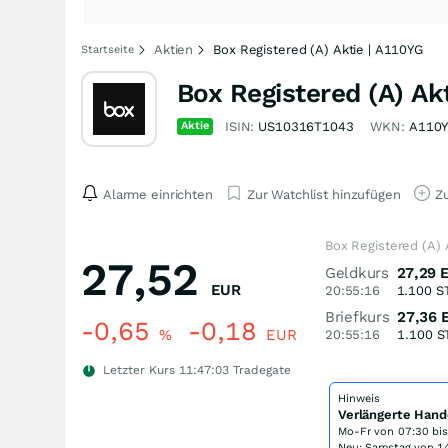
Aktien
Box Registered (A) Aktie | A110YG
Startseite
Box Registered (A) Ak
Aktie
ISIN:
US10316T1043
WKN:
A110
Alarme einrichten
Zur Watchlist hinzufügen
Zu
Box Registered (A) 
27,52
Geldkurs
27,29
EUR
20:55:16
1.100
S
Briefkurs
27,36
-0,65
-0,18
%
EUR
20:55:16
1.100
S
Letzter Kurs
11:47:03
Tradegate
Hinweis
Verlängerte Hand
Mo-Fr von
07:30 bi
Neu: Samstag von 14