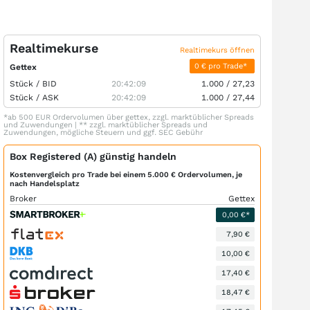
Realtimekurse
Realtimekurs öffnen
0 € pro Trade*
Gettex
Stück /
BID
20:42:09
1.000
/
27,23
Stück /
ASK
20:42:09
1.000
/
27,44
*ab 500 EUR Ordervolumen über gettex, zzgl. marktüblicher Spreads
und Zuwendungen | ** zzgl. marktüblicher Spreads und
Zuwendungen, mögliche Steuern und ggf. SEC Gebühr
Box Registered (A) günstig handeln
Kostenvergleich pro Trade bei einem 5.000 € Ordervolumen, je
nach Handelsplatz
Broker
Gettex
0,00 €*
7,90 €
10,00 €
17,40 €
18,47 €