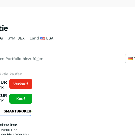
tie
YG
SYM:
3BX
Land
USA
m Portfolio hinzufügen
Aktie kaufen
EUR
Verkauf
TK
EUR
Kauf
TK
elszeiten
s 23:00 Uhr
:00 bis 19:00 Uhr