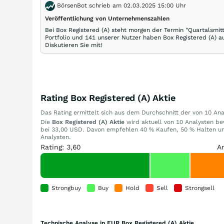
BörsenBot schrieb am 02.03.2025 15:00 Uhr
Veröffentlichung von Unternehmenszahlen
Bei Box Registered (A) steht morgen der Termin "Quartalsmitt
Portfolio und 141 unserer Nutzer haben Box Registered (A) a
Diskutieren Sie mit!
Rating Box Registered (A) Aktie
Das Rating ermittelt sich aus dem Durchschnitt der von 10 A
Die
Box Registered (A) Aktie
wird aktuell von 10 Analysten bew
bei 33,00 USD. Davon empfehlen 40 % Kaufen, 50 % Halten un
Analysten.
Rating: 3,60
A
Strongbuy
Buy
Hold
Sell
Strongsell
Technische Analyse in EUR Box Registered (A) Aktie