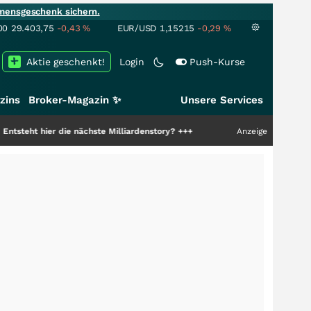
mensgeschenk sichern.
00
29.403,75
-0,43
%
EUR/USD
1,15215
-0,29
%
Aktie geschenkt!
Login
Push-Kurse
zins
Broker-Magazin ✨
Unsere Services
r die nächste Milliardenstory?
+++
Anzeige