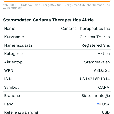
*ab 500 EUR Ordervolumen über gettex für 0€, zzgl. marktüblicher Spreads und
Zuwendungen
Stammdaten Carisma Therapeutics Aktie
Name
Carisma Therapeutics Inc
Kurzname
Carisma Therap
Namenszusatz
Registered Shs
Kategorie
Aktien
Aktientyp
Stammaktien
WKN
A3DZG2
ISIN
US14216R1014
Symbol
CARM
Branche
Biotechnologie
Land
USA
Referenzwährung
USD