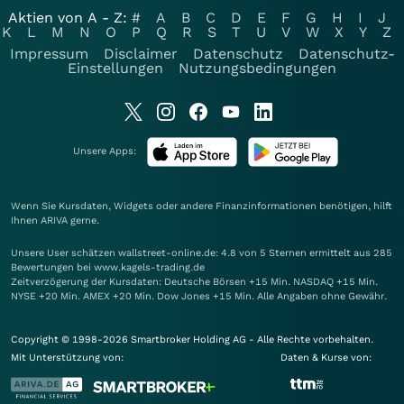
Aktien von A - Z:
#
A
B
C
D
E
F
G
H
I
J
K
L
M
N
O
P
Q
R
S
T
U
V
W
X
Y
Z
Impressum
Disclaimer
Datenschutz
Datenschutz-
Einstellungen
Nutzungsbedingungen
Unsere Apps:
Wenn Sie Kursdaten, Widgets oder andere Finanzinformationen benötigen, hilft
Ihnen
ARIVA
gerne.
Unsere User schätzen wallstreet-online.de: 4.8 von 5 Sternen ermittelt aus 285
Bewertungen bei www.kagels-trading.de
Zeitverzögerung der Kursdaten: Deutsche Börsen +15 Min. NASDAQ +15 Min.
NYSE +20 Min. AMEX +20 Min. Dow Jones +15 Min. Alle Angaben ohne Gewähr.
Copyright © 1998-2026 Smartbroker Holding AG - Alle Rechte vorbehalten.
Mit Unterstützung von:
Daten & Kurse von: