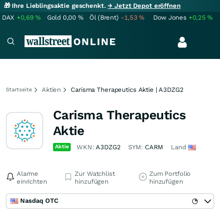
🎁 Ihre Lieblingsaktie geschenkt.
→ Jetzt Depot eröffnen
DAX
+0,69
%
Gold
0,00
%
Öl (Brent)
-1,53
%
Dow Jones
+0,25
%
Aktien
Carisma Therapeutics Aktie | A3DZG2
Startseite
Carisma Therapeutics
Aktie
Aktie
WKN:
A3DZG2
SYM:
CARM
Land
Alarme
Zur Watchlist
Zum Portfolio
einrichten
hinzufügen
hinzufügen
Nasdaq OTC