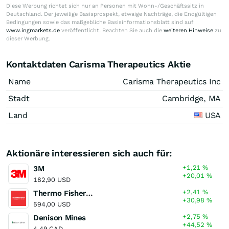
Diese Werbung richtet sich nur an Personen mit Wohn-/Geschäftssitz in
Deutschland. Der jeweilige Basisprospekt, etwaige Nachträge, die Endgültigen
Bedingungen sowie das maßgebliche Basisinformationsblatt sind auf
www.ingmarkets.de
veröffentlicht. Beachten Sie auch die
weiteren Hinweise
zu
dieser Werbung.
Kontaktdaten Carisma Therapeutics Aktie
Name
Carisma Therapeutics Inc
Stadt
Cambridge, MA
Land
USA
Aktionäre interessieren sich auch für:
+1,21
%
3M
+20,01
%
182,90 USD
+2,41
%
Thermo Fisher Scientific
+30,98
%
594,00 USD
+2,75
%
Denison Mines
+44,52
%
4,49 CAD