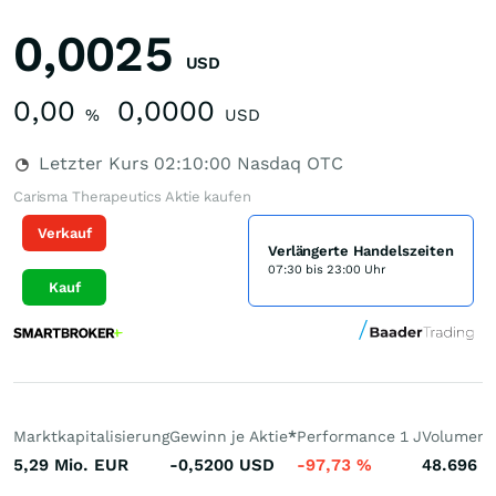
0,0025
USD
0,00
0,0000
%
USD
Letzter Kurs
02:10:00
Nasdaq OTC
Carisma Therapeutics Aktie kaufen
Verkauf
Verlängerte Handelszeiten
07:30 bis 23:00 Uhr
Kauf
Marktkapitalisierung
Gewinn je Aktie
*
Performance 1 J
Volumen 
5,29 Mio.
EUR
-0,5200
USD
-97,73
%
48.696
S