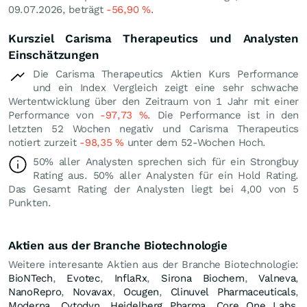
09.07.2026, beträgt
-56,90
%
.
Kursziel Carisma Therapeutics und Analysten
Einschätzungen
Die Carisma Therapeutics Aktien Kurs Performance
und ein Index Vergleich zeigt eine sehr schwache
Wertentwicklung über den Zeitraum von 1 Jahr mit einer
Performance von
-97,73
%
. Die Performance ist in den
letzten 52 Wochen negativ und Carisma Therapeutics
notiert zurzeit
-98,35
%
unter dem 52-Wochen Hoch.
50% aller Analysten sprechen sich für ein Strongbuy
Rating aus. 50% aller Analysten für ein Hold Rating.
Das Gesamt Rating der Analysten liegt bei 4,00 von 5
Punkten.
Aktien aus der Branche Biotechnologie
Weitere interesante Aktien aus der Branche Biotechnologie:
BioNTech
,
Evotec
,
InflaRx
,
Sirona Biochem
,
Valneva
,
NanoRepro
,
Novavax
,
Ocugen
,
Clinuvel Pharmaceuticals
,
Moderna
,
Cytodyn
,
Heidelberg Pharma
,
Core One Labs
,