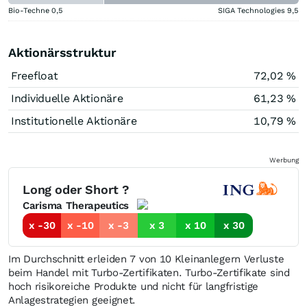
Bio-Techne
0,5
SIGA Technologies
9,5
Aktionärsstruktur
Freefloat
72,02 %
Individuelle Aktionäre
61,23 %
Institutionelle Aktionäre
10,79 %
Werbung
Long oder Short ?
Carisma Therapeutics
x -30
x -10
x -3
x 3
x 10
x 30
Im Durchschnitt erleiden 7 von 10 Kleinanlegern Verluste
beim Handel mit Turbo-Zertifikaten. Turbo-Zertifikate sind
hoch risikoreiche Produkte und nicht für langfristige
Anlagestrategien geeignet.