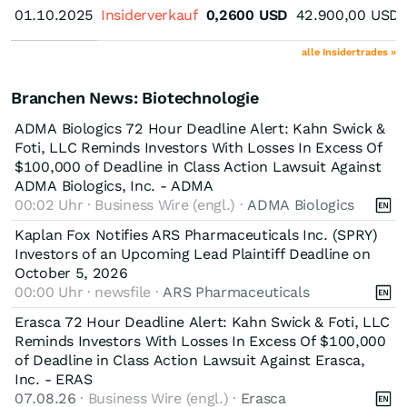
01.10.2025
01.10.2025
Insiderverkauf
0,2600
USD
42.900,00
USD
alle Insidertrades »
Branchen News: Biotechnologie
ADMA Biologics 72 Hour Deadline Alert: Kahn Swick &
Foti, LLC Reminds Investors With Losses In Excess Of
$100,000 of Deadline in Class Action Lawsuit Against
ADMA Biologics, Inc. - ADMA
00:02 Uhr · Business Wire (engl.) ·
ADMA Biologics
Kaplan Fox Notifies ARS Pharmaceuticals Inc. (SPRY)
Investors of an Upcoming Lead Plaintiff Deadline on
October 5, 2026
00:00 Uhr · newsfile ·
ARS Pharmaceuticals
Erasca 72 Hour Deadline Alert: Kahn Swick & Foti, LLC
Reminds Investors With Losses In Excess Of $100,000
of Deadline in Class Action Lawsuit Against Erasca,
Inc. - ERAS
07.08.26
· Business Wire (engl.) ·
Erasca