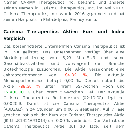
Namen CARMA Therapeutics Inc. bekannt. und änderte
seinen Namen in Carisma Therapeutics, Inc. im Mai 2017.
Carisma Therapeutics, Inc. wurde 2016 gegründet und hat
seinen Hauptsitz in Philadelphia, Pennsylvania.
Carisma Therapeutics Aktien Kurs und Index
Vergleich
Das börsennotierte Unternehmen Carisma Therapeutics ist
in USA gelistet. Das Unternehmen verfügt über eine
Marktkapitalisierung von 5,29 Mio.
EUR
und seine
Geschäftsaktivitäten sind vorwiegend der Branche
Biotechnologie zuzuordnen. Die Aktie verzeichnet eine
Jahresperformance von
-94,32
%
. Die aktuelle
Monatsperformance beträgt
0,00
%
. Derzeit notiert die
Aktie
-98,35
%
unter ihrem 52-Wochen Hoch und
+2.400,00
%
über ihrem 52-Wochen Tief. Der aktuelle
Carisma Therapeutics Realtimekurs (02:10:00) liegt bei
0,0025
$
. Damit ist die Carisma Therapeutics Aktie
(A3DZG2) in 24 Stunden um
0,00
%
gestiegen. Auf 7 Tage
gesehen hat sich der Kurs der Carisma Therapeutics Aktie
(ISIN US14216R1014) um
0,00
%
verändert. Der Verlust der
Carisma Therapeutics Aktie auf 30 Tage, seit dem