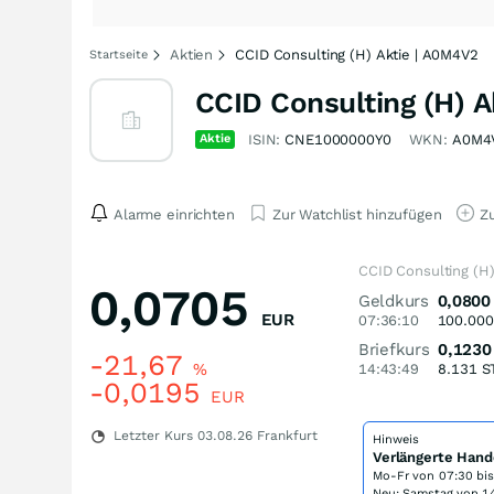
Aktien
CCID Consulting (H) Aktie | A0M4V2
Startseite
CCID Consulting (H) A
Aktie
ISIN:
CNE1000000Y0
WKN:
A0M4
Alarme einrichten
Zur Watchlist hinzufügen
Zu
CCID Consulting (H)
0,0705
Geldkurs
0,0800
EUR
07:36:10
100.000
Briefkurs
0,1230
-21,67
%
14:43:49
8.131
S
-0,0195
EUR
Letzter Kurs
03.08.26
Frankfurt
Hinweis
Verlängerte Hand
Mo-Fr von
07:30 bi
Neu: Samstag von 14