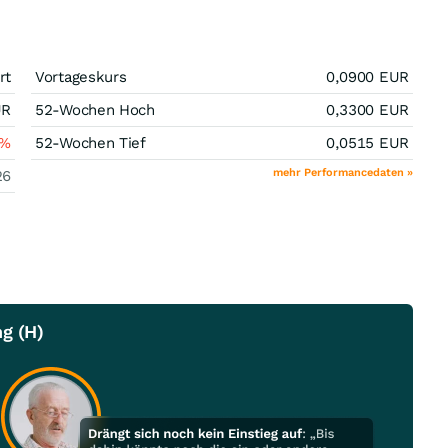
rt
Vortageskurs
0,0900
EUR
UR
52-Wochen Hoch
0,3300
EUR
%
52-Wochen Tief
0,0515
EUR
mehr Performancedaten »
26
g (H)