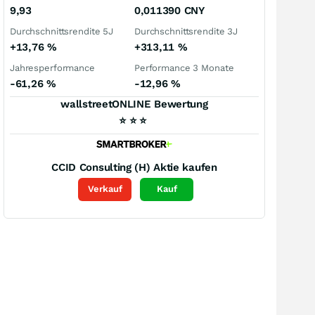
9,93
0,011390
CNY
Durchschnittsrendite 5J
Durchschnittsrendite 3J
+13,76
%
+313,11
%
Jahresperformance
Performance 3 Monate
-61,26
%
-12,96
%
wallstreetONLINE Bewertung
⭐
⭐
⭐
CCID Consulting (H)
Aktie kaufen
Verkauf
Kauf