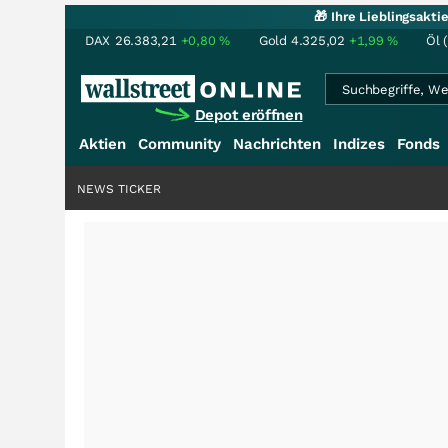
🎁 Ihre Lieblingsakt
DAX
26.383,21
+0,80
%
Gold
4.325,02
+1,99
%
Öl 
Depot eröffnen
Aktien
Community
Nachrichten
Indizes
Fonds
NEWS TICKER