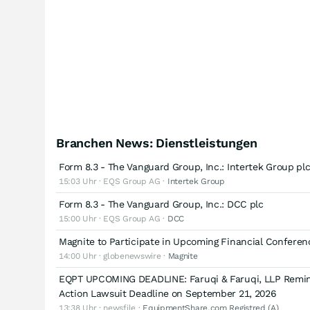
Branchen News: Dienstleistungen
Form 8.3 - The Vanguard Group, Inc.: Intertek Group pl
15:03 Uhr · EQS Group AG ·
Intertek Group
Form 8.3 - The Vanguard Group, Inc.: DCC plc
15:00 Uhr · EQS Group AG ·
DCC
Magnite to Participate in Upcoming Financial Conferen
14:00 Uhr · globenewswire ·
Magnite
EQPT UPCOMING DEADLINE: Faruqi & Faruqi, LLP Remind
Action Lawsuit Deadline on September 21, 2026
13:38 Uhr · newsfile ·
EquipmentShare.com Registred (A)