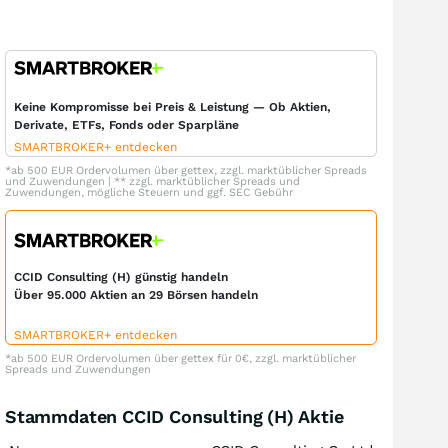
Keine Kompromisse bei Preis & Leistung — Ob Aktien,
Derivate, ETFs, Fonds oder Sparpläne
SMARTBROKER+ entdecken
*ab 500 EUR Ordervolumen über gettex, zzgl. marktüblicher Spreads
und Zuwendungen | ** zzgl. marktüblicher Spreads und
Zuwendungen, mögliche Steuern und ggf. SEC Gebühr
CCID Consulting (H) günstig handeln
Über 95.000 Aktien an 29 Börsen handeln
SMARTBROKER+ entdecken
*ab 500 EUR Ordervolumen über gettex für 0€, zzgl. marktüblicher
Spreads und Zuwendungen
Stammdaten CCID Consulting (H) Aktie