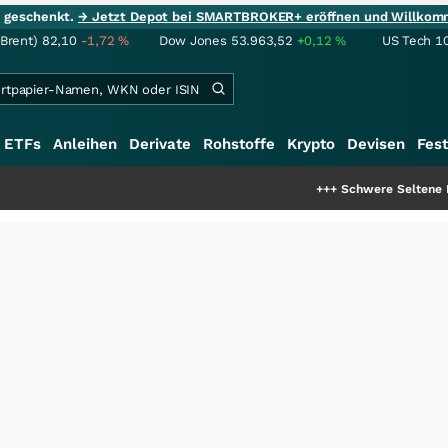
ie geschenkt.
→ Jetzt Depot bei SMARTBROKER+ eröffnen und Willkom
(Brent)
82,10
-1,72
%
Dow Jones
53.963,52
+0,12
%
US Tech 1
ETFs
Anleihen
Derivate
Rohstoffe
Krypto
Devisen
Fest
+++
Schwere Seltene Erden: Entste