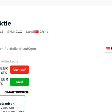
ktie
V2
SYM:
CCX
Land
China
m Portfolio hinzufügen
 Aktie kaufen
EUR
Verkauf
STK
EUR
Kauf
TK
elszeiten
s 23:00 Uhr
:00 bis 19:00 Uhr