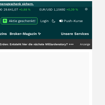
mensgeschenk sichern.
00
29.641,07
+0,88
%
EUR/USD
1,15692
+0,39
%
Aktie geschenkt!
Login
Push-Kurse
zins
Broker-Magazin ✨
Unsere Services
ht hier die nächste Milliardenstory?
+++
Anzeige