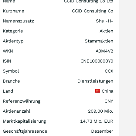
Name
CCID Consulting Co Ltd
Kurzname
CCID Consulting Co
Namenszusatz
Shs -H-
Kategorie
Aktien
Aktientyp
Stammaktien
WKN
A0M4V2
ISIN
CNE1000000Y0
Symbol
CCX
Branche
Dienstleistungen
Land
China
Referenzwährung
CNY
Aktienanzahl
209,00 Mio.
Marktkapitalisierung
14,73 Mio.
EUR
Geschäftsjahresende
Dezember