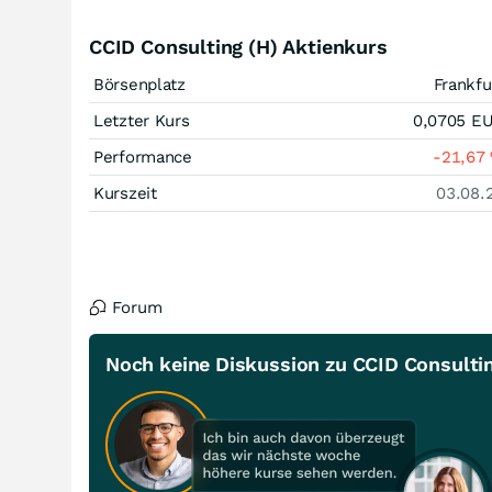
CCID Consulting (H) Aktienkurs
Börsenplatz
Frankfu
Letzter Kurs
0,0705
E
Performance
-21,67
Kurszeit
03.08.
Forum
Noch keine Diskussion zu CCID Consultin