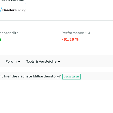
denrendite
Performance 1 J
%
-61,26
%
Forum
Tools & Vergleiche
t hier die nächste Milliardenstory?
Jetzt lesen