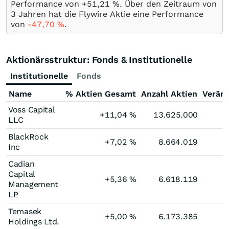
Performance von +51,21
%
. Über den Zeitraum von
3 Jahren hat die Flywire Aktie eine Performance
von
-47,70
%
.
Aktionärsstruktur: Fonds & Institutionelle
Institutionelle
Fonds
Name
% Aktien Gesamt
Anzahl Aktien
Verän
Voss Capital
+11,04
%
13.625.000
LLC
BlackRock
+7,02
%
8.664.019
Inc
Cadian
Capital
+5,36
%
6.618.119
Management
LP
Temasek
+5,00
%
6.173.385
Holdings Ltd.