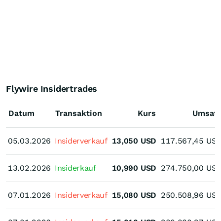
Flywire Insidertrades
Datum
Transaktion
Kurs
Umsat
05.03.2026
05.03.2026
Insiderverkauf
13,050
USD
117.567,45
US
13.02.2026
13.02.2026
Insiderkauf
10,990
USD
274.750,00
US
07.01.2026
07.01.2026
Insiderverkauf
15,080
USD
250.508,96
US