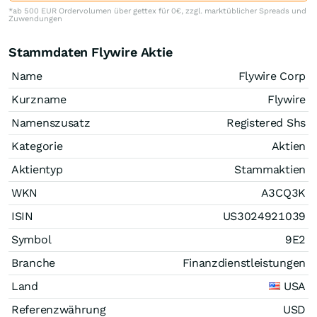
*ab 500 EUR Ordervolumen über gettex für 0€, zzgl. marktüblicher Spreads und
Zuwendungen
Stammdaten Flywire Aktie
Name
Flywire Corp
Kurzname
Flywire
Namenszusatz
Registered Shs
Kategorie
Aktien
Aktientyp
Stammaktien
WKN
A3CQ3K
ISIN
US3024921039
Symbol
9E2
Branche
Finanzdienstleistungen
Land
USA
Referenzwährung
USD