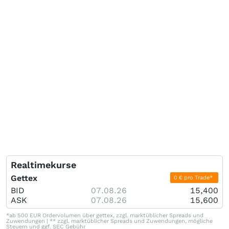
Realtimekurse
Gettex
0 € pro Trade*
BID
07.08.26
15,400
ASK
07.08.26
15,600
*ab 500 EUR Ordervolumen über gettex, zzgl. marktüblicher Spreads und
Zuwendungen | ** zzgl. marktüblicher Spreads und Zuwendungen, mögliche
Steuern und ggf. SEC Gebühr