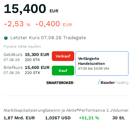
15,400
EUR
-2,53
-0,400
%
EUR
Letzter Kurs
07.08.26
Tradegate
Flywire Aktie kaufen
Geldkurs
15,300
EUR
Verkauf
Verlängerte
07.08.26
220
STK
Handelszeiten
Briefkurs
15,400
EUR
07:30 bis 23:00 Uhr
Kauf
07.08.26
220
STK
Marktkapitalisierung
Gewinn je Aktie
*
Performance 1 J
Volumen 
1,87 Mrd.
EUR
1,0267
USD
+51,21
%
30
St.