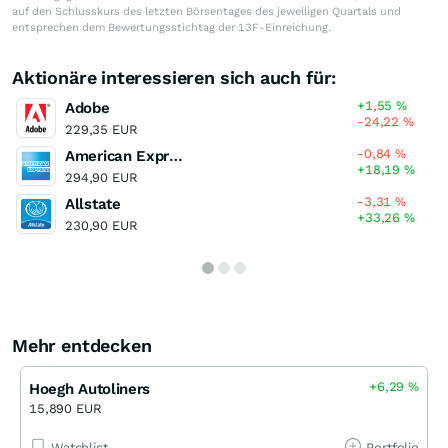
auf den Schlusskurs des letzten Börsentages des jeweiligen Quartals und
entsprechen dem Bewertungsstichtag der 13F-Einreichung.
Aktionäre interessieren sich auch für:
+1,55
%
Adobe
-24,22
%
229,35 EUR
-0,84
%
American Express
+18,19
%
294,90 EUR
-3,31
%
Allstate
+33,26
%
230,90 EUR
Mehr entdecken
+6,29
%
Hoegh Autoliners
15,890 EUR
Watchlist
Portfolio