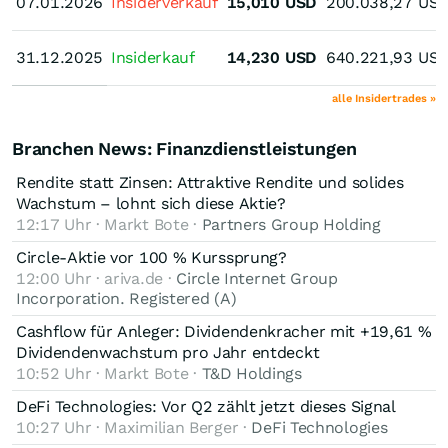
07.01.2026
07.01.2026
Insiderverkauf
15,010
USD
200.038,27
US
31.12.2025
31.12.2025
Insiderkauf
14,230
USD
640.221,93
US
alle Insidertrades »
Branchen News: Finanzdienstleistungen
Rendite statt Zinsen: Attraktive Rendite und solides
Wachstum – lohnt sich diese Aktie?
12:17 Uhr · Markt Bote ·
Partners Group Holding
Circle-Aktie vor 100 % Kurssprung?
12:00 Uhr · ariva.de ·
Circle Internet Group
Incorporation. Registered (A)
Cashflow für Anleger: Dividendenkracher mit +19,61 %
Dividendenwachstum pro Jahr entdeckt
10:52 Uhr · Markt Bote ·
T&D Holdings
DeFi Technologies: Vor Q2 zählt jetzt dieses Signal
10:27 Uhr · Maximilian Berger ·
DeFi Technologies