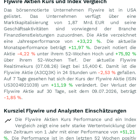
Flywire Aktien Kurs und Index Vergleich
Das börsennotierte Unternehmen Flywire ist in USA
gelistet. Das Unternehmen verfügt über eine
Marktkapitalisierung von 1,87 Mrd.
EUR
und seine
Geschäftsaktivitäten sind vorwiegend der Branche
Finanzdienstleistungen zuzuordnen. Die Aktie verzeichnet
eine Jahresperformance von
+33,22
%
. Die aktuelle
Monatsperformance beträgt
+11,97
%
. Derzeit notiert die
Aktie
-4,22
%
unter ihrem 52-Wochen Hoch und
+75,92
%
über ihrem 52-Wochen Tief. Der aktuelle Flywire
Realtimekurs (
07.08.26
) liegt bei 15,400
€
. Damit ist die
Flywire Aktie (A3CQ3K) in 24 Stunden um
-2,53
%
gefallen.
Auf 7 Tage gesehen hat sich der Kurs der Flywire Aktie (ISIN
US3024921039) um
+11,19
%
verändert. Der Verlust der
Flywire Aktie auf 30 Tage, seit dem 09.07.2026, beträgt
-1,85
%
.
Kursziel Flywire und Analysten Einschätzungen
Die Flywire Aktien Kurs Performance und ein Index
Vergleich zeigt eine sehr starke Wertentwicklung über
den Zeitraum von 1 Jahr mit einer Performance von
+51,21
%
. Die Performance ist in den letzten 52 Wochen positiv