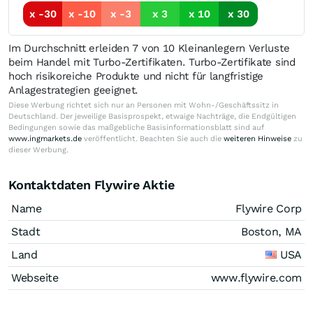
x -30
x -10
x -3
x 3
x 10
x 30
Im Durchschnitt erleiden 7 von 10 Kleinanlegern Verluste
beim Handel mit Turbo-Zertifikaten. Turbo-Zertifikate sind
hoch risikoreiche Produkte und nicht für langfristige
Anlagestrategien geeignet.
Diese Werbung richtet sich nur an Personen mit Wohn-/Geschäftssitz in
Deutschland. Der jeweilige Basisprospekt, etwaige Nachträge, die Endgültigen
Bedingungen sowie das maßgebliche Basisinformationsblatt sind auf
www.ingmarkets.de
veröffentlicht. Beachten Sie auch die
weiteren Hinweise
zu
dieser Werbung.
Kontaktdaten Flywire Aktie
Name
Flywire Corp
Stadt
Boston, MA
Land
USA
Webseite
www.flywire.com