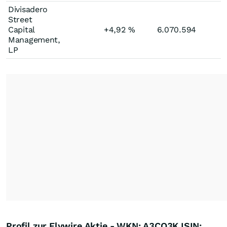
Divisadero
Street
Capital
+4,92
%
6.070.594
Management,
LP
Profil zur Flywire Aktie - WKN: A3CQ3K ISIN: