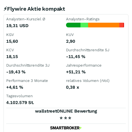
⚡Flywire Aktie kompakt
Analysten-Kursziel Ø
Analysten-Ratings
19,31
USD
KGV
KUV
15,60
2,90
KCV
Durchschnittsrendite 5J
18,15
-11,45
%
Durchschnittsrendite 3J
Jahresperformance
-19,43
%
+51,21
%
Performance 3 Monate
relatives Volumen (rVol)
+4,61
%
0,38
x
Tagesvolumen
4.102.579 St.
wallstreetONLINE Bewertung
⭐
⭐
⭐