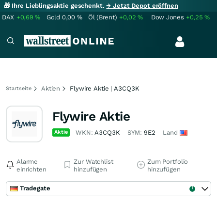
🎁 Ihre Lieblingsaktie geschenkt.
→ Jetzt Depot eröffnen
DAX
+0,69
%
Gold
0,00
%
Öl (Brent)
+0,02
%
Dow Jones
+0,25
%
Aktien
Flywire Aktie | A3CQ3K
Startseite
Flywire Aktie
Aktie
WKN:
A3CQ3K
SYM:
9E2
Land
Alarme
Zur Watchlist
Zum Portfolio
einrichten
hinzufügen
hinzufügen
Tradegate