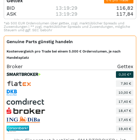
Gettex
0 € pro Trade*
BID
13:19:29
116,82
ASK
13:19:29
117,84
*ab 500 EUR Ordervolumen über gettex, zzgl. marktüblicher Spreads und
Zuwendungen | ** zzgl. marktüblicher Spreads und Zuwendungen, mögliche
Steuern und ggf. SEC Gebühr
Genuine Parts günstig handeln
Kostenvergleich pro Trade bei einem 5.000 € Ordervolumen, je nach
Handelsplatz
Broker
Gettex
0,00 €*
7,90 €
10,00 €
17,40 €
18,47 €
17,45 €
19,40 €