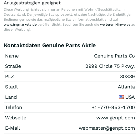
Anlagestrategien geeignet.
Diese Werbung richtet sich nur an Personen mit Wohn-/Geschäftssitz in
Deutschland. Der jeweilige Basisprospekt, etwaige Nachträge, die Endgültigen
Bedingungen sowie das maßgebliche Basisinformationsblatt sind auf
www.ingmarkets.de
veröffentlicht. Beachten Sie auch die
weiteren Hinweise
zu
dieser Werbung.
Kontaktdaten Genuine Parts Aktie
Name
Genuine Parts Co
Straße
2999 Circle 75 Pkwy.
PLZ
30339
Stadt
Atlanta
Land
USA
Telefon
+1-770-953-1700
Webseite
www.genpt.com
E-Mail
webmaster@genpt.com