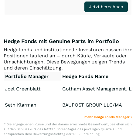
Jetzt berechnen
Hedge Fonds mit Genuine Parts im Portfolio
Hedgefonds und institutionelle Investoren passen ihre
Positionen laufend an – durch Käufe, Verkäufe oder
Umschichtungen. Diese Bewegungen zeigen Trends
und deren Einschätzung.
Portfolio Manager
Hedge Fonds Name
Joel Greenblatt
Gotham Asset Management, LL
Seth Klarman
BAUPOST GROUP LLC/MA
mehr Hedge Fonds Manager »
* Die angegebenen Kurse und der daraus errechnete Gesamtwert, beziehen sich
auf den Schlusskurs des letzten Börsentages des jeweiligen Quartals und
entsprechen dem Bewertungsstichtag der 13F-Einreichung.