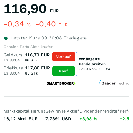
116,90
EUR
-0,34
-0,40
%
EUR
Letzter Kurs
09:30:08
Tradegate
Genuine Parts Aktie kaufen
Geldkurs
116,70
EUR
Verkauf
Verlängerte
13:38:04
86
STK
Handelszeiten
Briefkurs
117,80
EUR
07:30 bis 23:00 Uhr
Kauf
13:38:04
85
STK
Marktkapitalisierung
Gewinn je Aktie
*
Dividendenrendite
*
Perfo
16,12 Mrd.
EUR
7,7391
USD
+3,98
%
+2,5