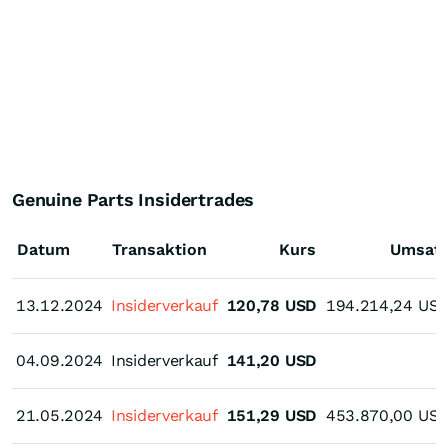
Genuine Parts Insidertrades
Datum
Transaktion
Kurs
Umsat
13.12.2024
13.12.2024
Insiderverkauf
120,78
USD
194.214,24
US
04.09.2024
04.09.2024
Insiderverkauf
141,20
USD
21.05.2024
21.05.2024
Insiderverkauf
151,29
USD
453.870,00
US