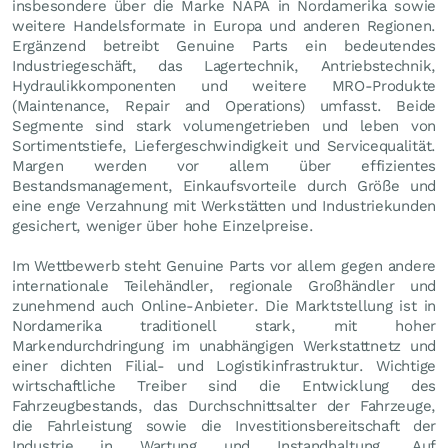
insbesondere über die Marke NAPA in Nordamerika sowie
weitere Handelsformate in Europa und anderen Regionen.
Ergänzend betreibt Genuine Parts ein bedeutendes
Industriegeschäft, das Lagertechnik, Antriebstechnik,
Hydraulikkomponenten und weitere MRO-Produkte
(Maintenance, Repair and Operations) umfasst. Beide
Segmente sind stark volumengetrieben und leben von
Sortimentstiefe, Liefergeschwindigkeit und Servicequalität.
Margen werden vor allem über effizientes
Bestandsmanagement, Einkaufsvorteile durch Größe und
eine enge Verzahnung mit Werkstätten und Industriekunden
gesichert, weniger über hohe Einzelpreise.
Im Wettbewerb steht Genuine Parts vor allem gegen andere
internationale Teilehändler, regionale Großhändler und
zunehmend auch Online-Anbieter. Die Marktstellung ist in
Nordamerika traditionell stark, mit hoher
Markendurchdringung im unabhängigen Werkstattnetz und
einer dichten Filial- und Logistikinfrastruktur. Wichtige
wirtschaftliche Treiber sind die Entwicklung des
Fahrzeugbestands, das Durchschnittsalter der Fahrzeuge,
die Fahrleistung sowie die Investitionsbereitschaft der
Industrie in Wartung und Instandhaltung. Auf