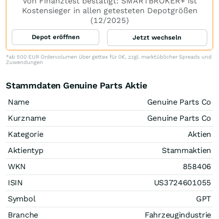
Von Finanztest bestätigt: SMARTBROKER+ ist
Kostensieger in allen getesteten Depotgrößen
(12/2025)
Depot eröffnen
Jetzt wechseln
*ab 500 EUR Ordervolumen über gettex für 0€, zzgl. marktüblicher Spreads und
Zuwendungen
Stammdaten Genuine Parts Aktie
Name
Genuine Parts Co
Kurzname
Genuine Parts Co
Kategorie
Aktien
Aktientyp
Stammaktien
WKN
858406
ISIN
US3724601055
Symbol
GPT
Branche
Fahrzeugindustrie