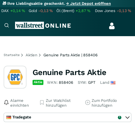
🎁 Ihre Lieblingsaktie geschenkt.
→ Jetzt Depot eröffnen
DAX
+0,14
%
Gold
-0,13
%
Öl (Brent)
+2,87
%
Dow Jones
-0,13
%
Aktien
Genuine Parts Aktie | 858406
Startseite
Genuine Parts Aktie
Aktie
WKN:
858406
SYM:
GPT
Land
Alarme
Zur Watchlist
Zum Portfolio
einrichten
hinzufügen
hinzufügen
Tradegate