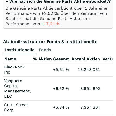
Wie hat sich die Genuine Parts Aktie entwickelt?
Die Genuine Parts Aktie verbucht über 1 Jahr eine
Performance von +2,52
%
. Über den Zeitraum von
3 Jahren hat die Genuine Parts Aktie eine
Performance von
-17,21
%
.
Aktionärsstruktur: Fonds & Institutionelle
Institutionelle
Fonds
Name
% Aktien Gesamt
Anzahl Aktien
Verän
BlackRock
+9,61
%
13.248.061
Inc
Vanguard
Capital
+6,52
%
8.991.692
Management,
LLC
State Street
+5,34
%
7.357.364
Corp