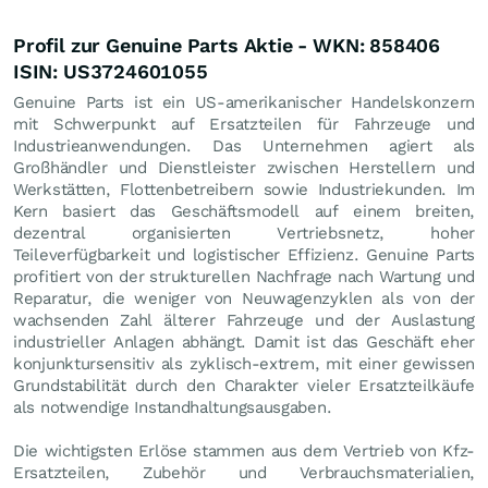
Profil zur Genuine Parts Aktie - WKN: 858406
ISIN: US3724601055
Genuine Parts ist ein US-amerikanischer Handelskonzern
mit Schwerpunkt auf Ersatzteilen für Fahrzeuge und
Industrieanwendungen. Das Unternehmen agiert als
Großhändler und Dienstleister zwischen Herstellern und
Werkstätten, Flottenbetreibern sowie Industriekunden. Im
Kern basiert das Geschäftsmodell auf einem breiten,
dezentral organisierten Vertriebsnetz, hoher
Teileverfügbarkeit und logistischer Effizienz. Genuine Parts
profitiert von der strukturellen Nachfrage nach Wartung und
Reparatur, die weniger von Neuwagenzyklen als von der
wachsenden Zahl älterer Fahrzeuge und der Auslastung
industrieller Anlagen abhängt. Damit ist das Geschäft eher
konjunktursensitiv als zyklisch-extrem, mit einer gewissen
Grundstabilität durch den Charakter vieler Ersatzteilkäufe
als notwendige Instandhaltungsausgaben.
Die wichtigsten Erlöse stammen aus dem Vertrieb von Kfz-
Ersatzteilen, Zubehör und Verbrauchsmaterialien,