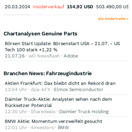
20.03.2024
20.03.2024
Insiderverkauf
154,92
USD
503.490,00
US
alle Insidertrades »
Chartanalysen Genuine Parts
Börsen Start Update: Börsenstart USA - 21.07. - US
Tech 100 stark +1,22 %
21.07.26
· wO Newsflash ·
Adobe
Branchen News: Fahrzeugindustrie
Aktien Frankfurt: Dax bleibt dicht an Rekord dran
13:04 Uhr · dpa-AFX ·
Elmos Semiconductor
Daimler Truck-Aktie: Analysten sehen nach dem
Rücksetzer Potenzial
12:30 Uhr · Sharedeals ·
Daimler Truck Holding
BMW Aktie: Momentum verzweifelt gesucht
12:01 Uhr · 4investors ·
BMW