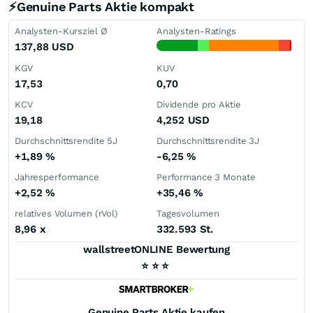
⚡Genuine Parts Aktie kompakt
Analysten-Kursziel Ø
Analysten-Ratings
137,88
USD
KGV
KUV
17,53
0,70
KCV
Dividende pro Aktie
19,18
4,252
USD
Durchschnittsrendite 5J
Durchschnittsrendite 3J
+1,89
%
-6,25
%
Jahresperformance
Performance 3 Monate
+2,52
%
+35,46
%
relatives Volumen (rVol)
Tagesvolumen
8,96
x
332.593 St.
wallstreetONLINE Bewertung
⭐
⭐
⭐
Genuine Parts
Aktie kaufen