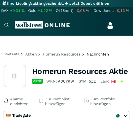
🎁 Ihre Lieblingsaktie geschenkt.
→ Jetzt Depot eröffnen
DAX
+0,01
%
Gold
+1,22
%
Öl (Brent)
-0,08
%
Dow Jones
-0,13
%
Aktien
Homerun Resources
Nachrichten
Startseite
Homerun Resources Aktie
Aktie
WKN:
A3CYRW
SYM:
5ZE
Land
Alarme
Zur Watchlist
Zum Portfolio
einrichten
hinzufügen
hinzufügen
Tradegate