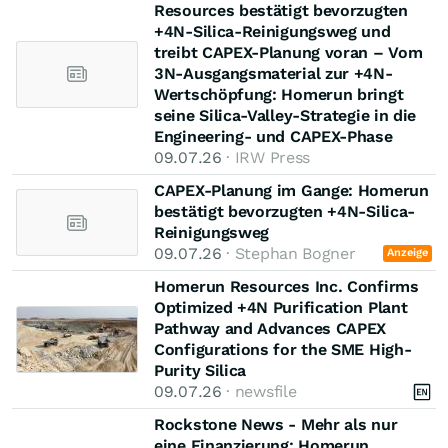
Resources bestätigt bevorzugten
+4N-Silica-Reinigungsweg und
treibt CAPEX-Planung voran – Vom
3N-Ausgangsmaterial zur +4N-
Wertschöpfung: Homerun bringt
seine Silica-Valley-Strategie in die
Engineering- und CAPEX-Phase
09.07.26
· IRW Press
CAPEX-Planung im Gange: Homerun
bestätigt bevorzugten +4N-Silica-
Reinigungsweg
09.07.26
· Stephan Bogner
Anzeige
Homerun Resources Inc. Confirms
Optimized +4N Purification Plant
Pathway and Advances CAPEX
Configurations for the SME High-
Purity Silica
09.07.26
· newsfile
Rockstone News - Mehr als nur
eine Finanzierung: Homerun