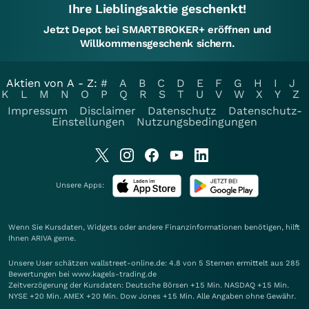
Ihre Lieblingsaktie geschenkt!
Jetzt Depot bei SMARTBROKER+ eröffnen und
Willkommensgeschenk sichern.
Aktien von A - Z:
#
A
B
C
D
E
F
G
H
I
J
K
L
M
N
O
P
Q
R
S
T
U
V
W
X
Y
Z
Impressum
Disclaimer
Datenschutz
Datenschutz-
Einstellungen
Nutzungsbedingungen
Unsere Apps:
Wenn Sie Kursdaten, Widgets oder andere Finanzinformationen benötigen, hilft
Ihnen
ARIVA
gerne.
Unsere User schätzen wallstreet-online.de: 4.8 von 5 Sternen ermittelt aus 285
Bewertungen bei www.kagels-trading.de
Zeitverzögerung der Kursdaten: Deutsche Börsen +15 Min. NASDAQ +15 Min.
NYSE +20 Min. AMEX +20 Min. Dow Jones +15 Min. Alle Angaben ohne Gewähr.