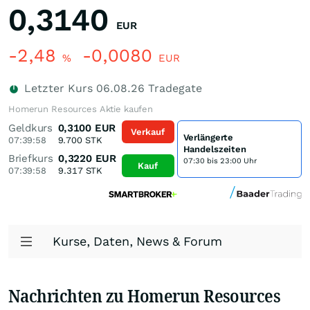
0,3140
EUR
-2,48
-0,0080
%
EUR
Letzter Kurs
06.08.26
Tradegate
Homerun Resources Aktie kaufen
Geldkurs
0,3100
EUR
Verkauf
Verlängerte
07:39:58
9.700
STK
Handelszeiten
Briefkurs
0,3220
EUR
07:30 bis 23:00 Uhr
Kauf
07:39:58
9.317
STK
Kurse, Daten, News & Forum
Nachrichten zu Homerun Resources