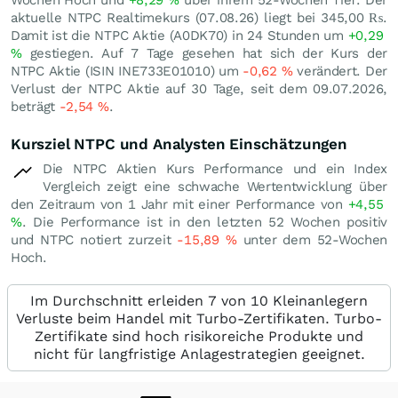
aktuelle NTPC Realtimekurs (
07.08.26
) liegt bei 345,00
₨
.
Damit ist die NTPC Aktie (A0DK70) in 24 Stunden um
+0,29
%
gestiegen. Auf 7 Tage gesehen hat sich der Kurs der
NTPC Aktie (ISIN INE733E01010) um
-0,62
%
verändert. Der
Verlust der NTPC Aktie auf 30 Tage, seit dem 09.07.2026,
beträgt
-2,54
%
.
Kursziel NTPC und Analysten Einschätzungen
Die NTPC Aktien Kurs Performance und ein Index
Vergleich zeigt eine schwache Wertentwicklung über
den Zeitraum von 1 Jahr mit einer Performance von
+4,55
%
. Die Performance ist in den letzten 52 Wochen positiv
und NTPC notiert zurzeit
-15,89
%
unter dem 52-Wochen
Hoch.
Im Durchschnitt erleiden 7 von 10 Kleinanlegern
Verluste beim Handel mit Turbo-Zertifikaten. Turbo-
Zertifikate sind hoch risikoreiche Produkte und
nicht für langfristige Anlagestrategien geeignet.