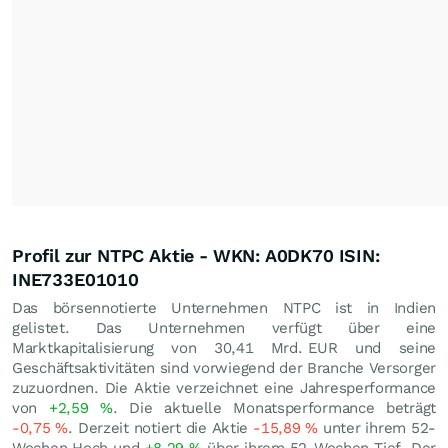
Profil zur NTPC Aktie - WKN: A0DK70 ISIN:
INE733E01010
Das börsennotierte Unternehmen NTPC ist in Indien
gelistet. Das Unternehmen verfügt über eine
Marktkapitalisierung von 30,41 Mrd.
EUR
und seine
Geschäftsaktivitäten sind vorwiegend der Branche Versorger
zuzuordnen. Die Aktie verzeichnet eine Jahresperformance
von
+2,59
%
. Die aktuelle Monatsperformance beträgt
-0,75
%
. Derzeit notiert die Aktie
-15,89
%
unter ihrem 52-
Wochen Hoch und
+8,29
%
über ihrem 52-Wochen Tief. Der