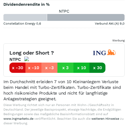
Dividendenrendite in %
NTPC
Constellation Energy
0,6
Verbund Akt.(A)
9,0
Werbung
Long oder Short ?
NTPC
x -30
x -10
x -3
x 3
x 10
x 30
Im Durchschnitt erleiden 7 von 10 Kleinanlegern Verluste
beim Handel mit Turbo-Zertifikaten. Turbo-Zertifikate sind
hoch risikoreiche Produkte und nicht für langfristige
Anlagestrategien geeignet.
Diese Werbung richtet sich nur an Personen mit Wohn-/Geschäftssitz in
Deutschland. Der jeweilige Basisprospekt, etwaige Nachträge, die Endgültigen
Bedingungen sowie das maßgebliche Basisinformationsblatt sind auf
www.ingmarkets.de
veröffentlicht. Beachten Sie auch die
weiteren Hinweise
zu
dieser Werbung.