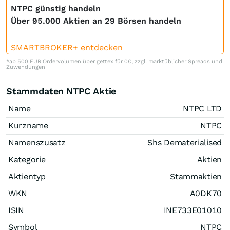
NTPC günstig handeln
Über 95.000 Aktien an 29 Börsen handeln
SMARTBROKER+ entdecken
*ab 500 EUR Ordervolumen über gettex für 0€, zzgl. marktüblicher Spreads und
Zuwendungen
Stammdaten NTPC Aktie
Name
NTPC LTD
Kurzname
NTPC
Namenszusatz
Shs Dematerialised
Kategorie
Aktien
Aktientyp
Stammaktien
WKN
A0DK70
ISIN
INE733E01010
Symbol
NTPC