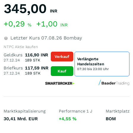
345,00
INR
+0,29
+1,00
%
INR
Letzter Kurs
07.08.26
Bombay
NTPC Aktie kaufen
Geldkurs
116,90
INR
Verkauf
Verlängerte
27.12.24
189
STK
Handelszeiten
Briefkurs
117,59
INR
07:30 bis 23:00 Uhr
Kauf
27.12.24
189
STK
Marktkapitalisierung
Performance 1 J
Martktplatz
30,41 Mrd.
EUR
+4,55
%
BOM