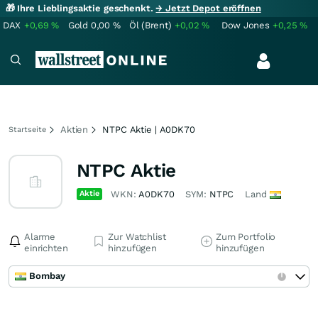
🎁 Ihre Lieblingsaktie geschenkt.
→ Jetzt Depot eröffnen
DAX
+0,69
%
Gold
0,00
%
Öl (Brent)
+0,02
%
Dow Jones
+0,25
%
Aktien
NTPC Aktie | A0DK70
Startseite
NTPC Aktie
Aktie
WKN:
A0DK70
SYM:
NTPC
Land
Alarme
Zur Watchlist
Zum Portfolio
einrichten
hinzufügen
hinzufügen
Bombay