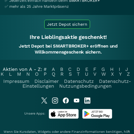
✅ Jederzeit einfach handeln beim
SMARTBROKER+
✅ mehr als 25 Jahre Marktpräsenz
Jetzt Depot sichern
Ihre Lieblingsaktie geschenkt!
Jetzt Depot bei SMARTBROKER+ eröffnen und
Willkommensgeschenk sichern.
Aktien von A - Z:
#
A
B
C
D
E
F
G
H
I
J
K
L
M
N
O
P
Q
R
S
T
U
V
W
X
Y
Z
Impressum
Disclaimer
Datenschutz
Datenschutz-
Einstellungen
Nutzungsbedingungen
Unsere Apps:
Wenn Sie Kursdaten, Widgets oder andere Finanzinformationen benötigen, hilft