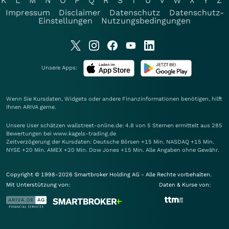
K
L
M
N
O
P
Q
R
S
T
U
V
W
X
Y
Z
Impressum
Disclaimer
Datenschutz
Datenschutz-
Einstellungen
Nutzungsbedingungen
Unsere Apps:
Wenn Sie Kursdaten, Widgets oder andere Finanzinformationen benötigen, hilft
Ihnen
ARIVA
gerne.
Unsere User schätzen wallstreet-online.de: 4.8 von 5 Sternen ermittelt aus 285
Bewertungen bei www.kagels-trading.de
Zeitverzögerung der Kursdaten: Deutsche Börsen +15 Min. NASDAQ +15 Min.
NYSE +20 Min. AMEX +20 Min. Dow Jones +15 Min. Alle Angaben ohne Gewähr.
Copyright © 1998-2026 Smartbroker Holding AG - Alle Rechte vorbehalten.
Mit Unterstützung von:
Daten & Kurse von: