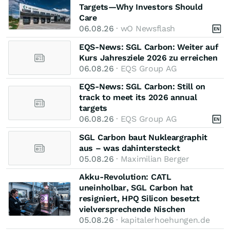
Targets—Why Investors Should
Care
06.08.26
· wO Newsflash
EQS-News: SGL Carbon: Weiter auf
Kurs Jahresziele 2026 zu erreichen
06.08.26
· EQS Group AG
EQS-News: SGL Carbon: Still on
track to meet its 2026 annual
targets
06.08.26
· EQS Group AG
SGL Carbon baut Nukleargraphit
aus – was dahintersteckt
05.08.26
· Maximilian Berger
Akku-Revolution: CATL
uneinholbar, SGL Carbon hat
resigniert, HPQ Silicon besetzt
vielversprechende Nischen
05.08.26
· kapitalerhoehungen.de