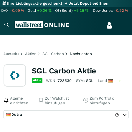
🎁 Ihre Lieblingsaktie geschenkt.
→ Jetzt Depot eröffnen
DAX
-0,09
%
Gold
+0,06
%
Öl (Brent)
+5,15
%
Dow Jones
-0,92
%
Aktien
SGL Carbon
Nachrichten
Startseite
SGL Carbon Aktie
Aktie
WKN:
723530
SYM:
SGL
Land
Alarme
Zur Watchlist
Zum Portfolio
einrichten
hinzufügen
hinzufügen
Xetra