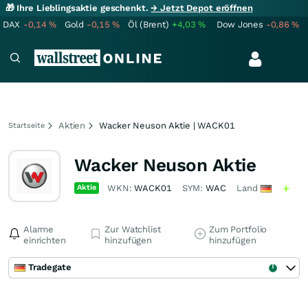
🎁 Ihre Lieblingsaktie geschenkt.
→ Jetzt Depot eröffnen
DAX
-0,14
%
Gold
-0,15
%
Öl (Brent)
+4,03
%
Dow Jones
-0,86
%
Aktien
Wacker Neuson Aktie | WACK01
Startseite
Wacker Neuson Aktie
Aktie
WKN:
WACK01
SYM:
WAC
Land
Alarme
Zur Watchlist
Zum Portfolio
einrichten
hinzufügen
hinzufügen
Tradegate