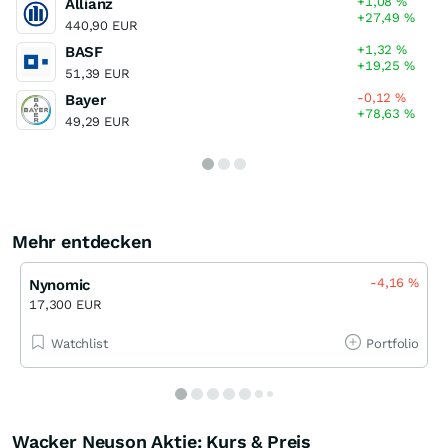
+1,08
%
Allianz
+27,49
%
440,90 EUR
+1,32
%
BASF
+19,25
%
51,39 EUR
-0,12
%
Bayer
+78,63
%
49,29 EUR
Mehr entdecken
-4,16
%
Nynomic
17,300 EUR
Watchlist
Portfolio
Wacker Neuson Aktie: Kurs & Preis