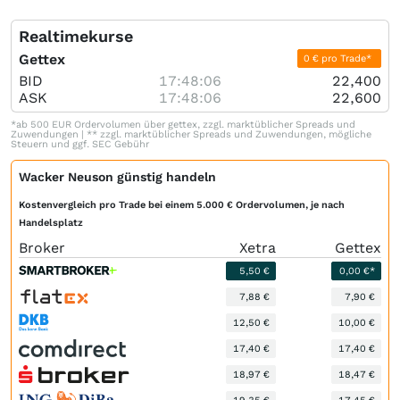
Realtimekurse
Gettex
0 € pro Trade*
BID
17:48:06
22,400
ASK
17:48:06
22,600
*ab 500 EUR Ordervolumen über gettex, zzgl. marktüblicher Spreads und
Zuwendungen | ** zzgl. marktüblicher Spreads und Zuwendungen, mögliche
Steuern und ggf. SEC Gebühr
Wacker Neuson günstig handeln
Kostenvergleich pro Trade bei einem 5.000 € Ordervolumen, je nach
Handelsplatz
Broker
Xetra
Gettex
5,50 €
0,00 €*
7,88 €
7,90 €
12,50 €
10,00 €
17,40 €
17,40 €
18,97 €
18,47 €