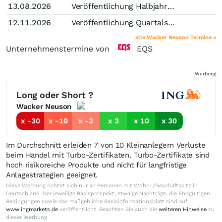
13.08.2026
Veröffentlichung Halbjahresfinanzbericht
12.11.2026
Veröffentlichung Quartalsmitteilung (Stichtag Q3)
alle Wacker Neuson Termine »
Unternehmenstermine von
EQS
Werbung
Long oder Short ?
Wacker Neuson
x -30
x -10
x -3
x 3
x 10
x 30
Im Durchschnitt erleiden 7 von 10 Kleinanlegern Verluste
beim Handel mit Turbo-Zertifikaten. Turbo-Zertifikate sind
hoch risikoreiche Produkte und nicht für langfristige
Anlagestrategien geeignet.
Diese Werbung richtet sich nur an Personen mit Wohn-/Geschäftssitz in
Deutschland. Der jeweilige Basisprospekt, etwaige Nachträge, die Endgültigen
Bedingungen sowie das maßgebliche Basisinformationsblatt sind auf
www.ingmarkets.de
veröffentlicht. Beachten Sie auch die
weiteren Hinweise
zu
dieser Werbung.