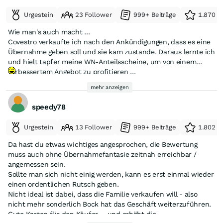
Bei der Fragerunde traten auf:
langfristig könnte das Potenzial dann sogar noch größer
einer Marge von elf Prozent, ergäbe sich ein Ergebnis je Aktie
Urgestein
23 Follower
999+ Beiträge
1.870 e
Daniel Bauer, SdK: "Wollen die Gründerfamilien Wacker,
ausfallen. Der Konzern hat seine Kostenbasis gesenkt und
von deutlich über vier Euro. Daraus ließe sich ein langfristiges
Neunteufel ihre Aktien veräußern?"
dürfte in der nun schlankeren Struktur besonders von
Kurspotenzial ableiten, das einer
Quelle: https://www.boerse-
Verdopplung innerhalb der
Wie man's auch macht ...
staatlichen Infrastrukturprogrammen profitieren. Selbst
kommenden fünf Jahre
online.de/nachrichten/aktien/tiefer-kurs-grosse-chance-50-
entspricht.
Andreas Breijs, DSW: "Sie haben ein phantastisches Programm
Covestro verkaufte ich nach den Ankündigungen, dass es eine
vorsichtige Analysten gehen davon aus, dass das
prozent-mit-diesem-nebenwert-20394768.html
mit Batteriegeräten, die seltsamerweise unbeliebt sind.",
Übernahme geben soll und sie kam zustande. Daraus lernte ich
Ertragstief durchschritten ist, und halten eine Verdopplung
und hielt tapfer meine WN-Anteilsscheine, um von einem
Thomas Anton Schuster (YouTuber): "Das Kurs-/Buchwert-
der Gewinne bis 2027 im Vergleich zum Tiefpunkt 2024
verbessertem Angebot zu profitieren ...
Verhältnis ist unter 1!"
für möglich.
💡
Ekkhard Staufenberg mit Fragen zur Bilanz.
mehr anzeigen
Alle Tagesordnungspunkte wurden angenommen.
speedy78
Als Mittagessen gab es ein reichhaltiges Angebot an
gebackenen Hendlteilen, Fleischpflanzerln mit Kartoffeln,
Urgestein
13 Follower
999+ Beiträge
1.802 e
Gemüse, Kartoffel- und Krautsalat, Kässpatzn, Obatzter,
Da hast du etwas wichtiges angesprochen, die Bewertung
Semmeln (Note 3).
muss auch ohne Übernahmefantasie zeitnah erreichbar /
angemessen sein.
Sollte man sich nicht einig werden, kann es erst einmal wieder
einen ordentlichen Rutsch geben.
Nicht ideal ist dabei, dass die Familie verkaufen will - also
nicht mehr sonderlich Bock hat das Geschäft weiterzuführen.
Gute Karten für den Käufer ... und erhöht die