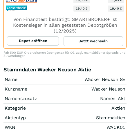
19,35 €
17,45 €
19,40 €
19,40 €
Von Finanztest bestätigt: SMARTBROKER+ ist
Kostensieger in allen getesteten Depotgrößen
(12/2025)
Depot eröffnen
Jetzt wechseln
*ab 500 EUR Ordervolumen über gettex für 0€, zzgl. marktüblicher Spreads und
Zuwendungen
Stammdaten Wacker Neuson Aktie
Name
Wacker Neuson SE
Kurzname
Wacker Neuson
Namenszusatz
Namen-Akt
Kategorie
Aktien
Aktientyp
Stammaktien
WKN
WACK01