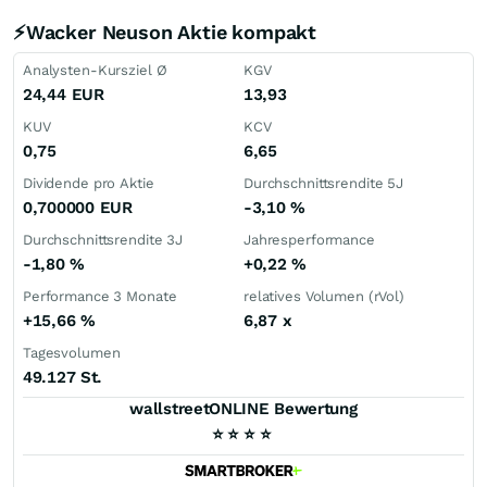
⚡Wacker Neuson Aktie kompakt
Analysten-Kursziel Ø
KGV
24,44
EUR
13,93
KUV
KCV
0,75
6,65
Dividende pro Aktie
Durchschnittsrendite 5J
0,700000
EUR
-3,10
%
Durchschnittsrendite 3J
Jahresperformance
-1,80
%
+0,22
%
Performance 3 Monate
relatives Volumen (rVol)
+15,66
%
6,87
x
Tagesvolumen
49.127 St.
wallstreetONLINE Bewertung
⭐
⭐
⭐
⭐