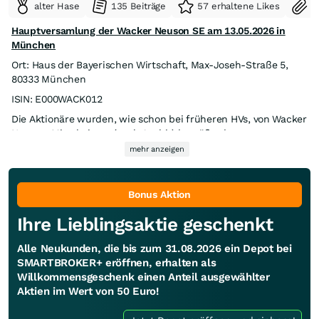
alter Hase
135 Beiträge
57 erhaltene Likes
S
Hauptversamlung der Wacker Neuson SE am 13.05.2026 in
München
Ort: Haus der Bayerischen Wirtschaft, Max-Joseh-Straße 5,
80333 München
ISIN: E000WACK012
Die Aktionäre wurden, wie schon bei früheren HVs, von Wacker
Neuson-Mitarbeitern (auch Azubis) begrüßt, dazu waren
Produkte ausgestellt - ein angenehmer Empfang.
mehr anzeigen
Sehr nützlich waren die umfangreichen, gedruckten
Geschäftsberichte und die Tageszeitungen FAZ und SZ. Zur
Bonus Aktion
Begrüßung gab es Laugenstangen mit Butter, Croissants,
Kaffee, Tee, Erfrischungsgetränke.
Um 10 Uhr eroffnete der Vorsitzende des Aufsichtsrats, Hans
Ihre Lieblingsaktie geschenkt
Neunteufel, die Hauptversammlung vor rund 200 Aktionären
bei einer Präsenz von rund 78 %.
Alle Neukunden, die bis zum 31.08.2026 ein Depot bei
SMARTBROKER+ eröffnen, erhalten als
Er verwies auf die schwierigen Geschäftsbedingungen bei Bau-
Willkommensgeschenk einen Anteil ausgewählter
und Landwirtschaftsmaschinen, betonte den aktuellen
Aktien im Wert von 50 Euro!
Marktaufschwung und unterstrich, dass das Unternehmen für
die Zukunft gut gerüstet sei.
Der CEO Dr. Karl Tragl betonte ebenfalls die Innovationskraft