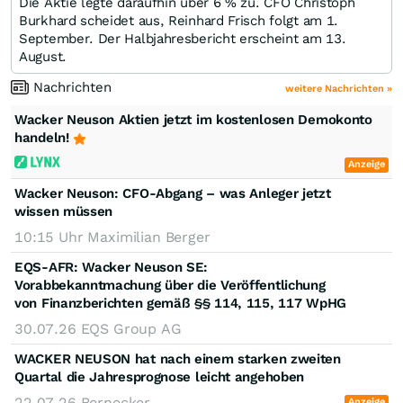
Die Aktie legte daraufhin über 6 % zu. CFO Christoph
Burkhard scheidet aus, Reinhard Frisch folgt am 1.
September. Der Halbjahresbericht erscheint am 13.
August.
Nachrichten
weitere Nachrichten »
Wacker Neuson Aktien jetzt im kostenlosen Demokonto
handeln!
Anzeige
Wacker Neuson: CFO-Abgang – was Anleger jetzt
wissen müssen
10:15 Uhr
Maximilian Berger
EQS-AFR: Wacker Neuson SE:
Vorabbekanntmachung über die Veröffentlichung
von Finanzberichten gemäß §§ 114, 115, 117 WpHG
30.07.26
EQS Group AG
WACKER NEUSON hat nach einem starken zweiten
Quartal die Jahresprognose leicht angehoben
22.07.26
Bernecker
Anzeige