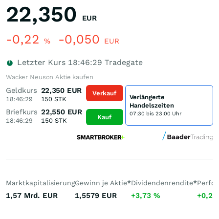
22,350
EUR
-0,22
-0,050
%
EUR
Letzter Kurs
18:46:29
Tradegate
Wacker Neuson Aktie kaufen
Geldkurs
22,350
EUR
Verkauf
Verlängerte
18:46:29
150
STK
Handelszeiten
Briefkurs
22,550
EUR
07:30 bis 23:00 Uhr
Kauf
18:46:29
150
STK
Marktkapitalisierung
Gewinn je Aktie
*
Dividendenrendite
*
Perfo
1,57 Mrd.
EUR
1,5579
EUR
+3,73
%
+0,2