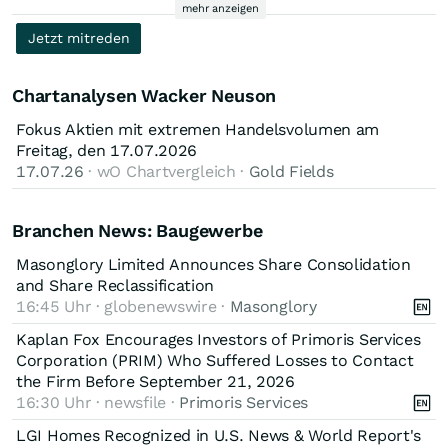
Wahrscheinlichkeit, dass wieder eine Firma ins Ausland
mehr anzeigen
verscherbelt wird - nur zu welchem Preis eben.
Jetzt mitreden
Mit welchen Mitbewerbern vergleichst du ?
Chartanalysen Wacker Neuson
Wacker Neuson: KGV 13,11
Fokus Aktien mit extremen Handelsvolumen am
https://www.onvista.de/aktien/Wacker-Neuson-Aktie-
Freitag, den 17.07.2026
DE000WACK0…
17.07.26
· wO Chartvergleich ·
Gold Fields
Manitou: KGV 7,2
Branchen News: Baugewerbe
https://www.onvista.de/aktien/MANITOU-Aktie-FR0000038606
Masonglory Limited Announces Share Consolidation
Kubota: KGV 12,18
and Share Reclassification
https://www.onvista.de/aktien/KUBOTA-CORP-Aktie-
16:45 Uhr · globenewswire ·
Masonglory
JP3266400005
Kaplan Fox Encourages Investors of Primoris Services
Caterpillar: KGV 27,54
Corporation (PRIM) Who Suffered Losses to Contact
https://www.onvista.de/aktien/Caterpillar-Aktie-
the Firm Before September 21, 2026
US1491231015
16:30 Uhr · newsfile ·
Primoris Services
LGI Homes Recognized in U.S. News & World Report's