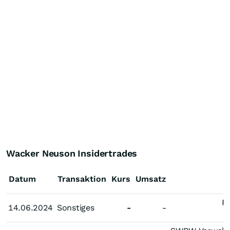
Wacker Neuson Insidertrades
Datum
Transaktion
Kurs
Umsatz
R
14.06.2024
14.06.2024
Sonstiges
-
-