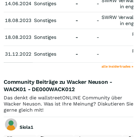
SWRW Verwal
14.06.2024
14.06.2024
Sonstiges
-
-
in enge
SWRW Verwal
18.08.2023
18.08.2023
Sonstiges
-
-
in enge
R
18.08.2023
18.08.2023
Sonstiges
-
-
R
31.12.2022
31.12.2022
Sonstiges
-
-
alle Insidertrades »
Community Beiträge zu Wacker Neuson -
WACK01 - DE000WACK012
Das denkt die wallstreetONLINE Community über
Wacker Neuson. Was ist Ihre Meinung? Diskutieren Sie
gerne gleich mit!
Siola1