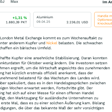
0J
Max
Im Ar
Handle me
Aluminium
+1,31
%
Optionssc
09.04.25
1.880,39
PKT
2.236,01
USD
Knockou
 London Metal Exchange kommt es zum Wochenauftakt zu
nter anderem Kupfer und
Nickel
belasten. Die schwachen
chaffen ein bärisches Umfeld.
affte Kupfer eine ansehnliche Stabilisierung. Daran konnten
unkturdaten für Oktober wenig ändern. Die Investoren setzen
hmen ergreift, um die Wirtschaft angesichts des zunehmenden
g hat kürzlich erstmals offiziell anerkannt, dass der
zunehmend belastend für das Wachstum des Landes wird.
über spekuliert, dass es in den Handelsgesprächen zwischen
nigen Wochen erwartet werden, Fortschritte gibt. Der
ping hat sich auf einer Messe für einen offenen Handel
igt, den Marktzugang für ausländische Unternehmen zu
 erste Mal, dass es zu einer solchen Äußerung kam. Bislang
digungen, die über das bekannte Maß der sehr vorsichtigen