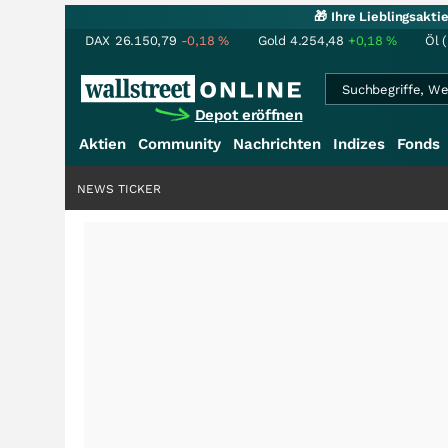
🎁 Ihre Lieblingsakt
DAX
26.150,79
-0,18
%
Gold
4.254,48
+0,18
%
Öl 
Depot eröffnen
Aktien
Community
Nachrichten
Indizes
Fonds
NEWS TICKER