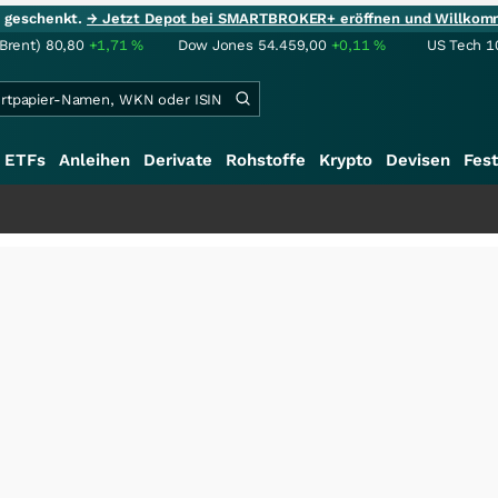
ie geschenkt.
→ Jetzt Depot bei SMARTBROKER+ eröffnen und Willkom
(Brent)
80,80
+1,71
%
Dow Jones
54.459,00
+0,11
%
US Tech 1
ETFs
Anleihen
Derivate
Rohstoffe
Krypto
Devisen
Fest