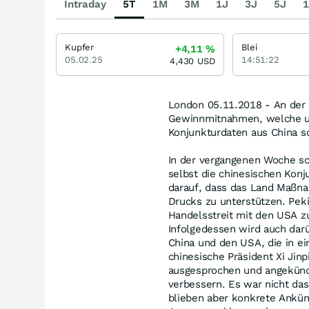
Intraday
5T
1M
3M
1J
3J
5J
1
Kupfer
Blei
+4,11
%
05.02.25
14:51:22
4,430
USD
London 05.11.2018 - An der
Gewinnmitnahmen, welche u
Konjunkturdaten aus China s
In der vergangenen Woche sch
selbst die chinesischen Konj
darauf, dass das Land Maßna
Drucks zu unterstützen. Pekin
Handelsstreit mit den USA 
Infolgedessen wird auch dar
China und den USA, die in ei
chinesische Präsident Xi Jin
ausgesprochen und angekünd
verbessern. Es war nicht das
blieben aber konkrete Ankün