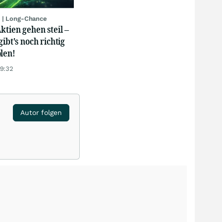
 | Long-Chance
ktien gehen steil –
gibt's noch richtig
len!
19:32
Autor folgen