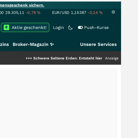
mensgeschenk sichern.
00
29.305,11
-0,76
%
EUR/USD
1,15387
-0,14
%
Aktie geschenkt!
Login
Push-Kurse
zins
Broker-Magazin ✨
Unsere Services
+++
Schwere Seltene Erden: Entsteht hier die nächste Milliardenstory?
Anzeige
++