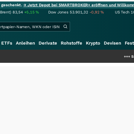
ie geschenkt.
→ Jetzt Depot bei SMARTBROKER+ eröffnen und Willkom
(Brent)
83,54
+5,15
%
Dow Jones
53.901,32
-0,92
%
US Tech 1
ETFs
Anleihen
Derivate
Rohstoffe
Krypto
Devisen
Fest
+++
Schwere Seltene