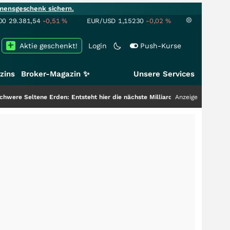
mensgeschenk sichern.
00
29.381,54
-0,51
%
EUR/USD
1,15230
-0,02
%
Aktie geschenkt!
Login
Push-Kurse
zins
Broker-Magazin ✨
Unsere Services
 Erden: Entsteht hier die nächste Milliardenstory?
+++
Anzeige