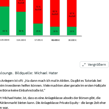
Vergrößern
slounge. Bildquelle: Michael Hater
nlegern ist oft: „Na dann mach ich mal in Aktien. Da gibt es Tutorials bei
eim Investieren helfen können. Viele machten aber gerade im ersten Halbjahr
ie Börse keine Einbahnstraße ist.“
rt Michael Hater, ist, dass es eine Anlageklasse abseits der Börsen gibt, die
ktienmarkt bieten kann. Die Anlageklasse Private Equity - die lange Zeit eher
n war.