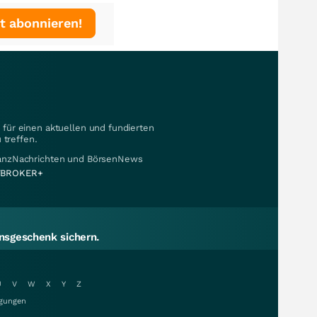
t abonnieren!
für einen aktuellen und fundierten
 treffen.
nanzNachrichten und BörsenNews
BROKER+
sgeschenk sichern.
U
V
W
X
Y
Z
gungen