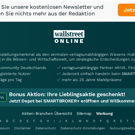
 Sie unsere kostenlosen Newsletter und
Jetz
n Sie nichts mehr aus der Redaktion
instellungsmerkmal als den zentralen verlagsunabhängigen Wissens-Hub 
 in die Börsen- und Wirtschaftswelt, um strategische Entscheidungen zu
Community Deutschlands
✅ verlagsunabhängige Partner ARIVA, Fi
gistrierte Nutzer
✅ Jederzeit einfach handeln beim
SMART
räge pro Tag
✅ mehr als 25 Jahre Marktpräsenz
Bonus Aktion:
Ihre Lieblingsaktie geschenkt!
rn
Jetzt Depot bei SMARTBROKER+ eröffnen und Willkommen
Aktien-Branchen Übersicht
Sitemap
Werbung
A
B
C
D
E
F
G
H
I
J
K
L
M
N
O
P
Q
R
S
T
essum
Disclaimer
Datenschutz
Datenschutz-Einstellungen
Nutzungsbedin