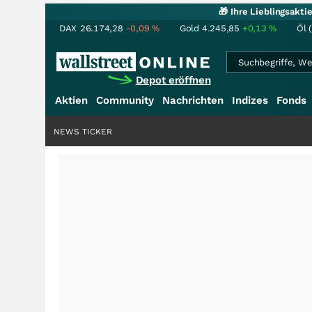
🎁 Ihre Lieblingsakt
DAX
26.174,28
-0,09
%
Gold
4.245,85
+0,13
%
Öl 
Depot eröffnen
Aktien
Community
Nachrichten
Indizes
Fonds
NEWS TICKER