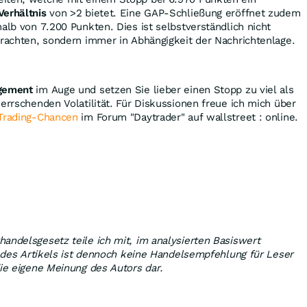
Verhältnis
von >2 bietet. Eine GAP-Schließung eröffnet zudem
halb von 7.200 Punkten. Dies ist selbstverständlich nicht
trachten, sondern immer in Abhängigkeit der Nachrichtenlage.
gement
im Auge und setzen Sie lieber einen Stopp zu viel als
herrschenden Volatilität. Für Diskussionen freue ich mich über
Trading-Chancen
im Forum "Daytrader" auf wallstreet : online.
andelsgesetz teile ich mit, im analysierten Basiswert
lt des Artikels ist dennoch keine Handelsempfehlung für Leser
die eigene Meinung des Autors dar.