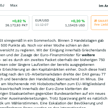
0J
Max
Im Ar
EUR/USD
+0,82
%
+0,20
%
🎁 SMART
Ihre Lieb
11:12:07
26.172,93
PKT
1,15425
USD
llt sinngemäß in ein Sommerloch. Binnen 3 Handelstagen gab
 500 Punkte ab. Noch vor einer Woche schien an den
ersicht zu regieren. Mit der Einigung innerhalb Griechenlands
n und der Zusage der Euro-Finanzminister für
weitere
 sei es durch ein zweites Packet oberhalb der bisherigen 750
Zinsen oder längere Laufzeiten der bereits ausgegebenen
e Erleichterung an den Kapitalmärkten einher. Doch diese hielt
Freitag nach den US-Arbeitsmarkdaten drehte der DAX genau 77
ch und beendete den Handelstag überraschend im Minus. Die
ch am Wochenende mit Hiobsbotschaften zum EU-Mitgliedsland
Volkswirtschaft innerhalb der Euro-Zone kletterten die
hrigen Staatsanleihen gegenüber Bundesanleihen auf ein neues
scher Auseinandersetzungen. Trotz Sparzwang geht es natürlich
litik um Wählerstimmen. Eine Eskalation der Bevölkerung und