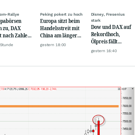
om-Rallye
Peking pokert zu hoch
Disney, Fresenius
pabörsen
Europa sitzt beim
stark
Dow und DAX auf
n zu, DAX
Handelsstreit mit
Rekordhoch,
gt nach Zahlen
China am längeren
Ölpreis fällt
Rheinmetall,
Hebel
 Stunde
gestern 18:00
weiter, Gold legt
ck
gestern 16:40
zu