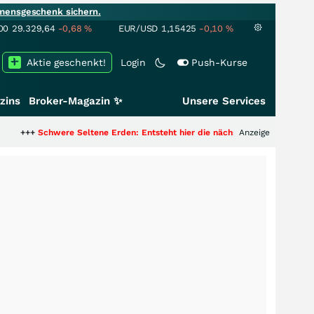
mensgeschenk sichern.
00
29.329,64
-0,68
%
EUR/USD
1,15425
-0,10
%
Aktie geschenkt!
Login
Push-Kurse
zins
Broker-Magazin ✨
Unsere Services
were Seltene Erden: Entsteht hier die nächste Milliardenstory?
Anzeige
+++