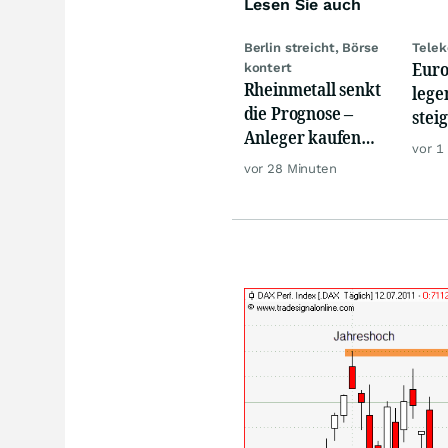
Lesen Sie auch
Berlin streicht, Börse
Telek
Euro
kontert
Rheinmetall senkt
lege
die Prognose –
stei
Anleger kaufen
von 
vor 1
den Schock weg
Mer
vor 28 Minuten