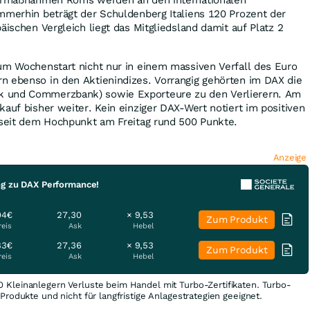
parmaßnahmen Roms werden an den internationalen
mmerhin beträgt der Schuldenberg Italiens 120 Prozent der
äischen Vergleich liegt das Mitgliedsland damit auf Platz 2
um Wochenstart nicht nur in einem massiven Verfall des Euro
n ebenso in den Aktienindizes. Vorrangig gehörten im DAX die
 und Commerzbank) sowie Exporteure zu den Verlierern. Am
kauf bisher weiter. Kein einziger DAX-Wert notiert im positiven
x seit dem Hochpunkt am Freitag rund 500 Punkte.
Anzeige
ng zu DAX Performance!
04€
27,30
× 9,53
Zum Produkt
reis
Ask
Hebel
83€
27,36
× 9,53
Zum Produkt
reis
Ask
Hebel
0 Kleinanlegern Verluste beim Handel mit Turbo-Zertifikaten. Turbo-
e Produkte und nicht für langfristige Anlagestrategien geeignet.