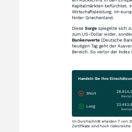
ein Rückschritt in den Eins
Kapitalmärkten befürchtet. I
Wirtschaftsleistung. Im europ
hinter Griechenland.
Diese
Sorge
spiegelte sich z
zum US-Dollar wider, sonder
Bankenwerte
(Deutsche Bank
heutigen Tag geht der Ausver
Bereich. So verlor der Inde
Handeln Sie Ihre Einschätzu
28.914,
Short
Basisp
23.453,
Long
Basisp
Im Durchschnitt erleiden 7 von 1
Zertifikate sind hoch risikoreich