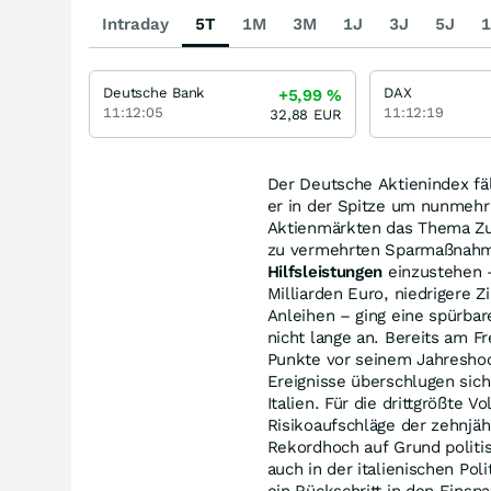
Intraday
5T
1M
3M
1J
3J
5J
1
Deutsche Bank
DAX
+5,99
%
11:12:05
11:12:19
32,88
EUR
Der Deutsche Aktienindex fä
er in der Spitze um nunmehr
Aktienmärkten das Thema Zuv
zu vermehrten Sparmaßnahme
Hilfsleistungen
einzustehen –
Milliarden Euro, niedrigere 
Anleihen – ging eine spürbar
nicht lange an. Bereits am 
Punkte vor seinem Jahresho
Ereignisse überschlugen si
Italien. Für die drittgrößte 
Risikoaufschläge der zehnjä
Rekordhoch auf Grund politi
auch in der italienischen Po