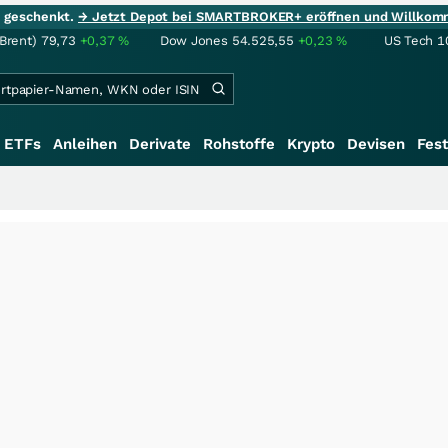
ie geschenkt.
→ Jetzt Depot bei SMARTBROKER+ eröffnen und Willkom
(Brent)
79,73
+0,37
%
Dow Jones
54.525,55
+0,23
%
US Tech 1
ETFs
Anleihen
Derivate
Rohstoffe
Krypto
Devisen
Fest
+++
Sch