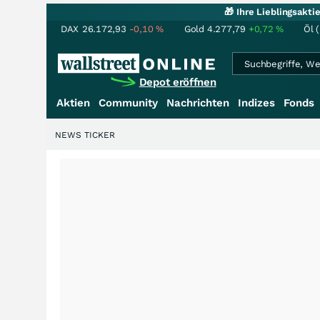
🎁 Ihre Lieblingsakt
DAX
26.172,93
-0,10
%
Gold
4.277,79
+0,72
%
Öl 
Depot eröffnen
Aktien
Community
Nachrichten
Indizes
Fonds
NEWS TICKER