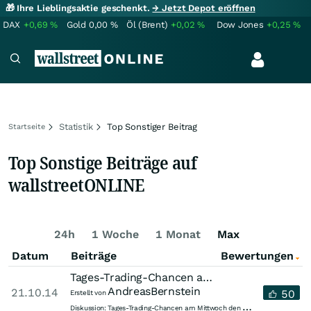
🎁 Ihre Lieblingsaktie geschenkt.
→ Jetzt Depot eröffnen
DAX
+0,69
%
Gold
0,00
%
Öl (Brent)
+0,02
%
Dow Jones
+0,25
%
Statistik
Top Sonstiger Beitrag
Startseite
Top Sonstige Beiträge auf
wallstreetONLINE
Alle
Chartanalyse
Fundamentalanalyse
Unterh
24h
1 Woche
1 Monat
Max
Datum
Beiträge
Bewertungen
Tages-Trading-Chancen am Mittwoch den 22.10.2014
AndreasBernstein
21.10.14
50
Erstellt von
T
ages-Trading-Chancen am Mittwoch den 22.10.2014
Diskussion: