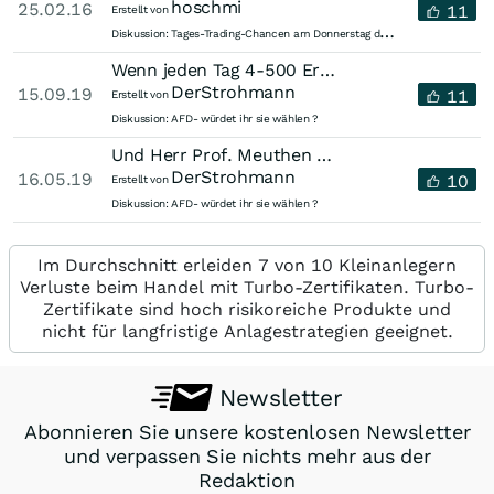
hoschmi
25.02.16
11
Erstellt von
T
ages-Trading-Chancen am Donnerstag den 25.02.2016
Diskussion:
Wenn jeden Tag 4-500 Erstanträge auf Asyl gestellt werden, wenn jedes Jahr...
DerStrohmann
15.09.19
11
Erstellt von
Diskussion:
AFD- würdet ihr sie wählen ?
Und Herr Prof. Meuthen wird sie alle dank seiner guten Argumente in die...
DerStrohmann
16.05.19
10
Erstellt von
Diskussion:
AFD- würdet ihr sie wählen ?
Im Durchschnitt erleiden 7 von 10 Kleinanlegern
Verluste beim Handel mit Turbo-Zertifikaten. Turbo-
Zertifikate sind hoch risikoreiche Produkte und
nicht für langfristige Anlagestrategien geeignet.
Newsletter
Abonnieren Sie unsere kostenlosen Newsletter
und verpassen Sie nichts mehr aus der
Redaktion