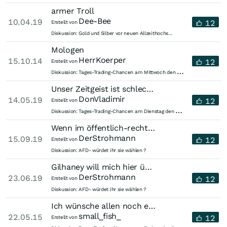
armer Troll
Dee-Bee
10.04.19
12
Erstellt von
Diskussion:
Gold und Silber vor neuen Allzeithochs...
Mologen
HerrKoerper
15.10.14
12
Erstellt von
T
ages-Trading-Chancen am Mittwoch den 15.10.2014
Diskussion:
Unser Zeitgeist ist schlechtes Benehmen
DonVladimir
14.05.19
12
Erstellt von
T
ages-Trading-Chancen am Dienstag den 14.05.2019
Diskussion:
Wenn im öffentlich-rechtlichen Rundfunk kein Beitrag mehr ohne "Klima"...
DerStrohmann
15.09.19
12
Erstellt von
Diskussion:
AFD- würdet ihr sie wählen ?
Gilhaney will mich hier über Grammatik, Rechtschreibung, Zitierung und...
DerStrohmann
23.06.19
12
Erstellt von
Diskussion:
AFD- würdet ihr sie wählen ?
Ich wünsche allen noch ein schönes entspanntes Wochenende und bis dahin noch ein gutes Händchen um 19:00!
small_fish_
22.05.15
12
Erstellt von