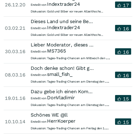
Indextrader24
26.12.20
17
Erstellt von
Diskussion:
Gold und Silber vor neuen Allzeithochs...
Dieses Land und seine Bevölkerung werden durch eine sozialistisch kommunistische...
Indextrader24
03.02.21
16
Erstellt von
Diskussion:
Gold und Silber vor neuen Allzeithochs...
Lieber Moderator, dieses Forum hat eine tolle Qualität und das sicher...
MS7365
30.03.16
16
Erstellt von
T
ages-Trading-Chancen am Mittwoch den 30.03.2016
Diskussion:
Doch denke schon! Gibt genug die das besser können...
small_fish_
08.03.16
16
Erstellt von
T
ages-Trading-Chancen am Dienstag den 08.03.2016
Diskussion:
Dazu gebe ich einen Kommentar ab! - Und einen Daumen!
DonVladimir
19.01.16
15
Erstellt von
T
ages-Trading-Chancen am Dienstag den 19.01.2016
Diskussion:
Schönes WE @ll
HerrKoerper
10.10.14
15
Erstellt von
T
ages-Trading-Chancen am Freitag den 10.10.2014
Diskussion: