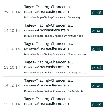
Tages-Trading-Chancen am Donnerstag den 23.10.2014
AndreasBernstein
22.10.14
49
Erstellt von
T
ages-Trading-Chancen am Donnerstag den 23.10.2014
Diskussion:
Tages-Trading-Chancen am Mittwoch den 15.10.2014
AndreasBernstein
14.10.14
48
Erstellt von
T
ages-Trading-Chancen am Mittwoch den 15.10.2014
Diskussion:
Tages-Trading-Chancen am Montag den 13.10.2014
AndreasBernstein
12.10.14
45
Erstellt von
T
ages-Trading-Chancen am Montag den 13.10.2014
Diskussion:
Tages-Trading-Chancen am Dienstag den 14.10.2014
AndreasBernstein
13.10.14
44
Erstellt von
T
ages-Trading-Chancen am Dienstag den 14.10.2014
Diskussion:
Tages-Trading-Chancen am Freitag den 17.10.2014
AndreasBernstein
16.10.14
43
Erstellt von
T
ages-Trading-Chancen am Freitag den 17.10.2014
Diskussion:
Tages-Trading-Chancen am Donnerstag den 16.10.2014
AndreasBernstein
15.10.14
40
Erstellt von