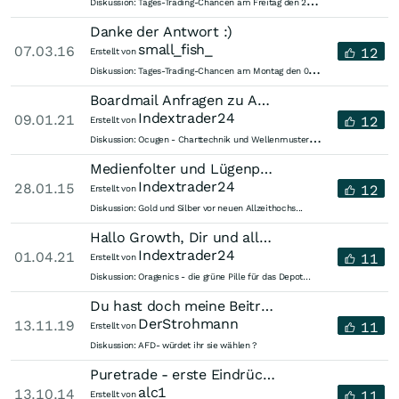
T
ages-Trading-Chancen am Freitag den 22.05.2015
Diskussion:
Danke der Antwort :)
small_fish_
07.03.16
12
Erstellt von
T
ages-Trading-Chancen am Montag den 07.03.2016
Diskussion:
Boardmail Anfragen zu Aktien und anderen Werten...
Indextrader24
09.01.21
12
Erstellt von
O
cugen - Charttechnik und Wellenmuster - Chancen und Risiken
Diskussion:
Medienfolter und Lügenpresse...
Indextrader24
28.01.15
12
Erstellt von
Diskussion:
Gold und Silber vor neuen Allzeithochs...
Hallo Growth, Dir und allen anderen stillen Mitlesern und Oragenics...
Indextrader24
01.04.21
11
Erstellt von
Diskussion:
Oragenics - die grüne Pille für das Depot...
Du hast doch meine Beiträge "Hetz"e genannt. Das verbitte ich mir! Artikel...
DerStrohmann
13.11.19
11
Erstellt von
Diskussion:
AFD- würdet ihr sie wählen ?
Puretrade - erste Eindrücke der Beta-Plattform
alc1
13.10.14
11
Erstellt von