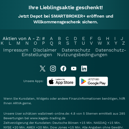
Ihre Lieblingsaktie geschenkt!
Jetzt Depot bei SMARTBROKER+ eröffnen und
Willkommensgeschenk sichern.
Aktien von A - Z:
#
A
B
C
D
E
F
G
H
I
J
K
L
M
N
O
P
Q
R
S
T
U
V
W
X
Y
Z
Impressum
Disclaimer
Datenschutz
Datenschutz-
Einstellungen
Nutzungsbedingungen
Unsere Apps:
Wenn Sie Kursdaten, Widgets oder andere Finanzinformationen benötigen, hilft
Ihnen
ARIVA
gerne.
Unsere User schätzen wallstreet-online.de: 4.8 von 5 Sternen ermittelt aus 285
Bewertungen bei www.kagels-trading.de
Zeitverzögerung der Kursdaten: Deutsche Börsen +15 Min. NASDAQ +15 Min.
NYSE +20 Min. AMEX +20 Min. Dow Jones +15 Min. Alle Angaben ohne Gewähr.