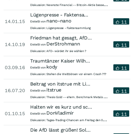
N
ewnote Financial -- Bitcoin-Aktie besser als Marihuana stocks?
Diskussion:
Lügenpresse - Faktensammlung
nano-nano
14.01.15
11
Erstellt von
Diskussion:
Lügenpresse - Faktensammlung
Friedman hat gesagt, AfD-Wähler "könnten ihr Hände nicht mehr in Unschuld...
DerStrohmann
14.10.19
11
Erstellt von
Diskussion:
AFD- würdet ihr sie wählen ?
Traumtänzer Kaiser Wilhelm
kody
03.09.16
11
Erstellt von
Diskussion:
Stehen die Weltbörsen vor einem Crash ???
Beitrag von itstrue mit Link.
itstrue
16.07.20
11
Erstellt von
T
hesis Gold -- ehem. Benchmark Metals -- ehem. Crystal Exploration
Diskussion:
Halten wir es kurz und schmerzlos
DonVladimir
01.10.15
11
Erstellt von
T
ages-Trading-Chancen am Freitag den 02.10.2015
Diskussion:
Die AfD lässt grüßen! Solche unmenschlichen Kommentare tun echt weh. Quo...