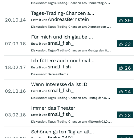
T
ages-Trading-Chancen am Donnerstag den 16.10.2014
Diskussion:
Tages-Trading-Chancen am Dienstag den 21.10.2014
AndreasBernstein
20.10.14
39
Erstellt von
T
ages-Trading-Chancen am Dienstag den 21.10.2014
Diskussion:
Für mich und ich glaube sicher noch für andere im Thread sprichst Du nicht!
small_fish_
07.03.16
33
Erstellt von
T
ages-Trading-Chancen am Montag den 07.03.2016
Diskussion:
Ich füttere auch nochmal die negativ Menschen!
small_fish_
18.02.17
26
Erstellt von
Diskussion:
Bernie-Thema
Wenn Interesse da ist :D
small_fish_
02.12.16
24
Erstellt von
T
ages-Trading-Chancen am Freitag den 02.12.2016
Diskussion:
Immer das Theater
small_fish_
03.02.16
23
Erstellt von
T
ages-Trading-Chancen am Mittwoch 03.02.2016
Diskussion:
Schönen guten Tag an alle! Lese hier regelmässig mit und bin immer wieder...
fackel2401