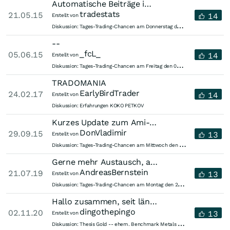
Automatische Beiträge im TagesTradingChancen
tradestats
21.05.15
14
Erstellt von
T
ages-Trading-Chancen am Donnerstag den 21.05.2015
Diskussion:
--
_fcL_
05.06.15
14
Erstellt von
T
ages-Trading-Chancen am Freitag den 05.06.2015
Diskussion:
TRADOMANIA
EarlyBirdTrader
24.02.17
14
Erstellt von
Diskussion:
Erfahrungen KOKO PETKOV
Kurzes Update zum Ami-Markt
DonVladimir
29.09.15
13
Erstellt von
T
ages-Trading-Chancen am Mittwoch den 30.09.2015
Diskussion:
Gerne mehr Austausch, aber dann konstruktiv
AndreasBernstein
21.07.19
13
Erstellt von
T
ages-Trading-Chancen am Montag den 22.07.2019
Diskussion:
Hallo zusammen, seit längerem bin auch ich in BNCH investiert, habe...
dingothepingo
02.11.20
13
Erstellt von
T
hesis Gold -- ehem. Benchmark Metals -- ehem. Crystal Exploration
Diskussion: