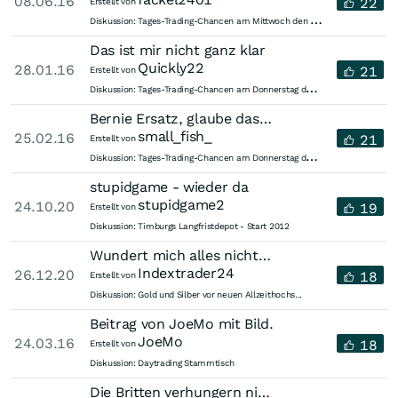
08.06.16
22
Erstellt von
T
ages-Trading-Chancen am Mittwoch den 08.06.2016
Diskussion:
Das ist mir nicht ganz klar
Quickly22
28.01.16
21
Erstellt von
T
ages-Trading-Chancen am Donnerstag den 28.01.2016
Diskussion:
Bernie Ersatz, glaube das ist nicht möglich!
small_fish_
25.02.16
21
Erstellt von
T
ages-Trading-Chancen am Donnerstag den 25.02.2016
Diskussion:
stupidgame - wieder da
stupidgame2
24.10.20
19
Erstellt von
Diskussion:
Timburgs Langfristdepot - Start 2012
Wundert mich alles nicht bei dem Personal in der Politik. Hohn und Spott...
Indextrader24
26.12.20
18
Erstellt von
Diskussion:
Gold und Silber vor neuen Allzeithochs...
Beitrag von JoeMo mit Bild.
JoeMo
24.03.16
18
Erstellt von
Diskussion:
Daytrading Stammtisch
Die Britten verhungern nicht. Wenn einer verhungert dann sind es zuerst...