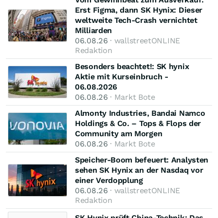
Erst Figma, dann SK Hynix: Dieser
weltweite Tech-Crash vernichtet
Milliarden
06.08.26
· wallstreetONLINE
Redaktion
Besonders beachtet!: SK hynix
Aktie mit Kurseinbruch -
06.08.2026
06.08.26
· Markt Bote
Almonty Industries, Bandai Namco
Holdings & Co. – Tops & Flops der
Community am Morgen
06.08.26
· Markt Bote
Speicher-Boom befeuert: Analysten
sehen SK Hynix an der Nasdaq vor
einer Verdopplung
06.08.26
· wallstreetONLINE
Redaktion
SK Hynix prüft China-Technik: Das