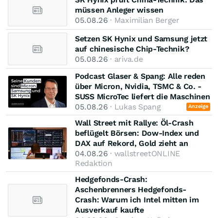
müssen Anleger wissen
05.08.26
· Maximilian Berger
Setzen SK Hynix und Samsung jetzt
auf chinesische Chip-Technik?
05.08.26
· ariva.de
Podcast Glaser & Spang: Alle reden
über Micron, Nvidia, TSMC & Co. -
SUSS MicroTec liefert die Maschinen
05.08.26
· Lukas Spang
Anzeige
Wall Street mit Rallye: Öl-Crash
beflügelt Börsen: Dow-Index und
DAX auf Rekord, Gold zieht an
04.08.26
· wallstreetONLINE
Redaktion
Hedgefonds-Crash:
Aschenbrenners Hedgefonds-
Crash: Warum ich Intel mitten im
Ausverkauf kaufte