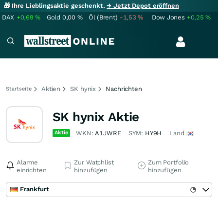
🎁 Ihre Lieblingsaktie geschenkt.
→ Jetzt Depot eröffnen
DAX
+0,69
%
Gold
0,00
%
Öl (Brent)
-1,53
%
Dow Jones
+0,25
%
Aktien
SK hynix
Nachrichten
Startseite
SK hynix Aktie
Aktie
WKN:
A1JWRE
SYM:
HY9H
Land
Alarme
Zur Watchlist
Zum Portfolio
einrichten
hinzufügen
hinzufügen
Frankfurt