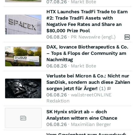
07.08.26
· Markt Bote
HTX Launches TradFi Trade to Earn
#2: Trade TradFi Assets with
Negative Fee Rates and Share an
$80,000 Prize Pool
06.08.26
· PR Newswire (engl.)
DAX, Iovance Biotherapeutics & Co.
– Tops & Flops der Community am
Nachmittag
06.08.26
· Markt Bote
Verluste bei Micron & Co.: Nicht nur
SanDisk, sondern auch diese Zahlen
sorgen jetzt für Ärger!
(1)
06.08.26
· wallstreetONLINE
Redaktion
SK Hynix stürzt ab – doch
Analysten wittern eine Chance
06.08.26
· Maximilian Berger
Vom Gewinnbeat zum Ausverkauf: