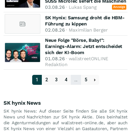
SUSS MicroTec liefert die Maschinen
03.08.26
· Lukas Spang
Anzeige
SK Hynix: Samsung droht die HBM-
Führung zu kippen
02.08.26
· Maximilian Berger
Neue Folge "Börse, Baby!":
Earnings-Alarm: Jetzt entscheidet
sich der KI-Boom
01.08.26
· wallstreetONLINE
Redaktion
1
2
3
4
…
5
SK hynix News
SK hynix News: Auf dieser Seite finden Sie alle SK hynix
News und Nachrichten zur SK hynix Aktie. Dies beinhaltet
die Agenturmeldungen auf wallstreet-online.de, aber auch
SK hynix News von einer Vielzahl an Gastautoren, Partnern