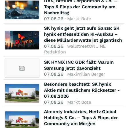
DAX, Bittium Corporation & Co. –
Tops & Flops der Community am
Nachmittag
07.08.26
· Markt Bote
SK hynix geht jetzt aufs Ganze: SK
hynix entfesselt den KI-Ausbau –
diese Milliardenwette ist gigantisch
07.08.26
· wallstreetONLINE
Redaktion
SK HYNIX INC GDR fällt: Warum
Samsung jetzt davonzieht
07.08.26
· Maximilian Berger
Besonders beachtet!: SK hynix
Aktie mit deutlichem Rücksetzer -
07.08.2026
07.08.26
· Markt Bote
Almonty Industries, Hertz Global
Holdings & Co. – Tops & Flops der
Community am Morgen