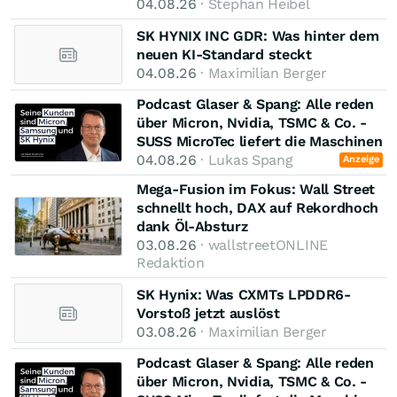
04.08.26
· Stephan Heibel
SK HYNIX INC GDR: Was hinter dem
neuen KI-Standard steckt
04.08.26
· Maximilian Berger
Podcast Glaser & Spang: Alle reden
über Micron, Nvidia, TSMC & Co. -
SUSS MicroTec liefert die Maschinen
04.08.26
· Lukas Spang
Anzeige
Mega-Fusion im Fokus: Wall Street
schnellt hoch, DAX auf Rekordhoch
dank Öl-Absturz
03.08.26
· wallstreetONLINE
Redaktion
SK Hynix: Was CXMTs LPDDR6-
Vorstoß jetzt auslöst
03.08.26
· Maximilian Berger
Podcast Glaser & Spang: Alle reden
über Micron, Nvidia, TSMC & Co. -