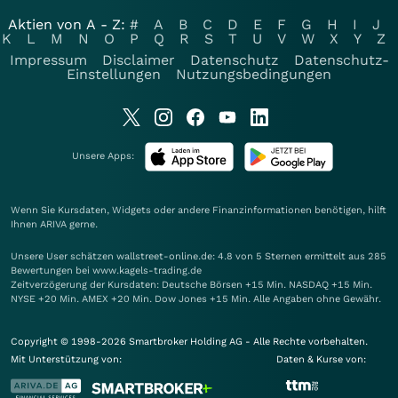
Aktien von A - Z:
#
A
B
C
D
E
F
G
H
I
J
K
L
M
N
O
P
Q
R
S
T
U
V
W
X
Y
Z
Impressum
Disclaimer
Datenschutz
Datenschutz-
Einstellungen
Nutzungsbedingungen
Unsere Apps:
Wenn Sie Kursdaten, Widgets oder andere Finanzinformationen benötigen, hilft
Ihnen
ARIVA
gerne.
Unsere User schätzen wallstreet-online.de: 4.8 von 5 Sternen ermittelt aus 285
Bewertungen bei www.kagels-trading.de
Zeitverzögerung der Kursdaten: Deutsche Börsen +15 Min. NASDAQ +15 Min.
NYSE +20 Min. AMEX +20 Min. Dow Jones +15 Min. Alle Angaben ohne Gewähr.
Copyright © 1998-2026 Smartbroker Holding AG - Alle Rechte vorbehalten.
Mit Unterstützung von:
Daten & Kurse von: