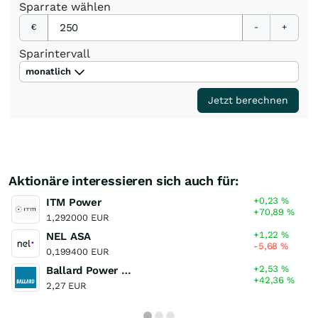
Sparrate
wählen
€
-
+
Sparintervall
monatlich
Jetzt berechnen
Aktionäre interessieren sich auch für:
+0,23
%
ITM Power
+70,89
%
1,292000 EUR
+1,22
%
NEL ASA
-5,68
%
0,199400 EUR
+2,53
%
Ballard Power Systems
+42,36
%
2,27 EUR