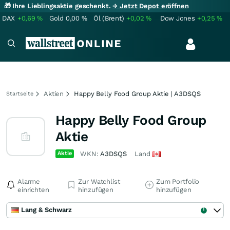
🎁 Ihre Lieblingsaktie geschenkt.
→ Jetzt Depot eröffnen
DAX
+0,69
%
Gold
0,00
%
Öl (Brent)
+0,02
%
Dow Jones
+0,25
%
Aktien
Happy Belly Food Group Aktie | A3DSQS
Startseite
Happy Belly Food Group
Aktie
Aktie
WKN:
A3DSQS
Land
Alarme
Zur Watchlist
Zum Portfolio
einrichten
hinzufügen
hinzufügen
Lang & Schwarz