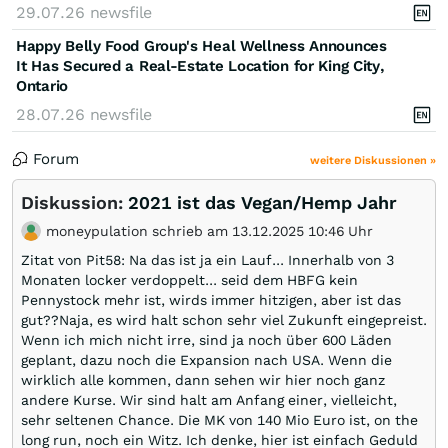
29.07.26
newsfile
Happy Belly Food Group's Heal Wellness Announces
It Has Secured a Real-Estate Location for King City,
Ontario
28.07.26
newsfile
Forum
weitere Diskussionen »
Diskussion:
2021 ist das Vegan/Hemp Jahr
moneypulation schrieb am 13.12.2025 10:46 Uhr
Zitat von Pit58: Na das ist ja ein Lauf... Innerhalb von 3
Monaten locker verdoppelt... seid dem HBFG kein
Pennystock mehr ist, wirds immer hitzigen, aber ist das
gut??Naja, es wird halt schon sehr viel Zukunft eingepreist.
Wenn ich mich nicht irre, sind ja noch über 600 Läden
geplant, dazu noch die Expansion nach USA. Wenn die
wirklich alle kommen, dann sehen wir hier noch ganz
andere Kurse. Wir sind halt am Anfang einer, vielleicht,
sehr seltenen Chance. Die MK von 140 Mio Euro ist, on the
long run, noch ein Witz. Ich denke, hier ist einfach Geduld