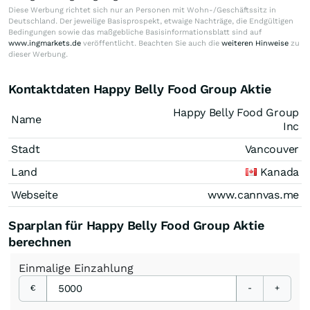
Diese Werbung richtet sich nur an Personen mit Wohn-/Geschäftssitz in
Deutschland. Der jeweilige Basisprospekt, etwaige Nachträge, die Endgültigen
Bedingungen sowie das maßgebliche Basisinformationsblatt sind auf
www.ingmarkets.de
veröffentlicht. Beachten Sie auch die
weiteren Hinweise
zu
dieser Werbung.
Kontaktdaten Happy Belly Food Group Aktie
Happy Belly Food Group
Name
Inc
Stadt
Vancouver
Land
Kanada
Webseite
www.cannvas.me
Sparplan für Happy Belly Food Group Aktie
berechnen
Einmalige
Einzahlung
€
-
+