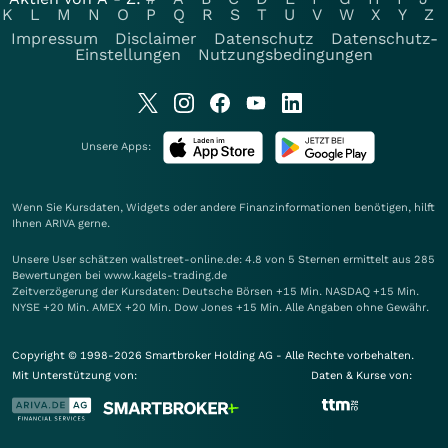
K
L
M
N
O
P
Q
R
S
T
U
V
W
X
Y
Z
Impressum
Disclaimer
Datenschutz
Datenschutz-
Einstellungen
Nutzungsbedingungen
Unsere Apps:
Wenn Sie Kursdaten, Widgets oder andere Finanzinformationen benötigen, hilft
Ihnen
ARIVA
gerne.
Unsere User schätzen wallstreet-online.de: 4.8 von 5 Sternen ermittelt aus 285
Bewertungen bei www.kagels-trading.de
Zeitverzögerung der Kursdaten: Deutsche Börsen +15 Min. NASDAQ +15 Min.
NYSE +20 Min. AMEX +20 Min. Dow Jones +15 Min. Alle Angaben ohne Gewähr.
Copyright © 1998-2026 Smartbroker Holding AG - Alle Rechte vorbehalten.
Mit Unterstützung von:
Daten & Kurse von: