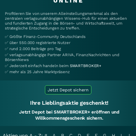
Profitieren Sie von unserem Alleinstellungsmerkmal als den
zentralen verlagsunabhängigen Wissens-Hub für einen aktuellen
und fundierten Zugang in die Börsen- und Wirtschaftswelt, um
strategische Entscheidungen zu treffen.
✅ Größte Finanz-Community Deutschlands
✅ über 550.000 registrierte Nutzer
✅ rund 2.000 Beiträge pro Tag
✅ verlagsunabhängige Partner ARIVA, FinanzNachrichten und
BörsenNews
✅ Jederzeit einfach handeln beim
SMARTBROKER+
✅ mehr als 25 Jahre Marktpräsenz
Jetzt Depot sichern
Ihre Lieblingsaktie geschenkt!
Jetzt Depot bei SMARTBROKER+ eröffnen und
Willkommensgeschenk sichern.
Aktien von A - Z:
#
A
B
C
D
E
F
G
H
I
J