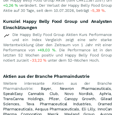
der Happy Belly Food Group Aktie (ISIN CA41138T1057) um
+0,26
%
verändert. Der Verlust der Happy Belly Food Group
Aktie auf 30 Tage, seit dem 10.07.2026, beträgt
-5,39
%
.
Kursziel Happy Belly Food Group und Analysten
Einschätzungen
Die Happy Belly Food Group Aktien Kurs Performance
und ein Index Vergleich zeigt eine sehr starke
Wertentwicklung über den Zeitraum von 1 Jahr mit einer
Performance von
+49,03
%
. Die Performance ist in den
letzten 52 Wochen positiv und Happy Belly Food Group
notiert zurzeit
-33,22
%
unter dem 52-Wochen Hoch.
Aktien aus der Branche Pharmaindustrie
Weitere interesante Aktien aus der Branche
Pharmaindustrie:
Bayer
,
Newron Pharmaceuticals
,
SpeakEasy Cannabis Club
,
Novo Nordisk
,
Aphria
,
TransCanna Holdings
,
Pfizer
,
Canopy Growth
,
Gilead
Sciences
,
Teva Pharmaceutical Industries
,
Oramed
Pharmaceuticals
,
Aequus Pharmaceuticals
,
Eli Lilly
,
InnoCan
Pharma Corporation
,
Merck
,
Wayland Group
,
Aurora