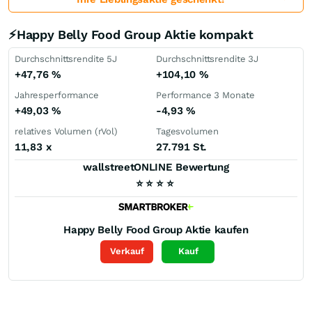
⚡Happy Belly Food Group Aktie kompakt
Durchschnittsrendite 5J
Durchschnittsrendite 3J
+47,76
%
+104,10
%
Jahresperformance
Performance 3 Monate
+49,03
%
-4,93
%
relatives Volumen (rVol)
Tagesvolumen
11,83
x
27.791 St.
wallstreetONLINE Bewertung
⭐
⭐
⭐
⭐
Happy Belly Food Group
Aktie kaufen
Verkauf
Kauf