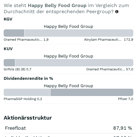
Wie steht
Happy Belly Food Group
im Vergleich zum
Durchschnitt der entsprechenden Peergroup?
KGV
Happy Belly Food Group
Oramed Pharmaceuticals
1,9
Alnylam Pharmaceuticals
172,9
KUV
Happy Belly Food Group
Grifols (B) (B)
0,7
Oramed Pharmaceuticals
57,0
Dividendenrendite in %
Happy Belly Food Group
PharmaSGP Holding
0,2
Pfizer
7,0
Aktionärsstruktur
Freefloat
87,91 %