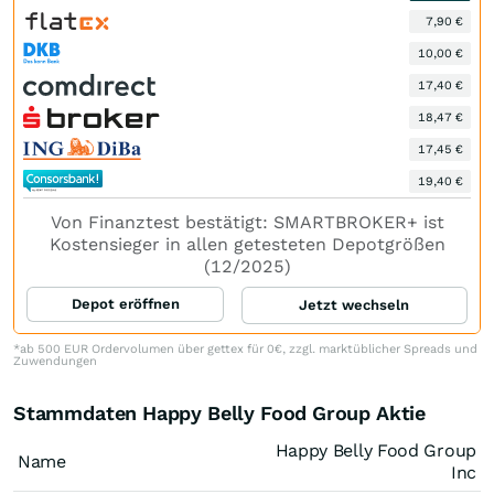
7,90 €
10,00 €
17,40 €
18,47 €
17,45 €
19,40 €
Von Finanztest bestätigt: SMARTBROKER+ ist
Kostensieger in allen getesteten Depotgrößen
(12/2025)
Depot eröffnen
Jetzt wechseln
*ab 500 EUR Ordervolumen über gettex für 0€, zzgl. marktüblicher Spreads und
Zuwendungen
Stammdaten Happy Belly Food Group Aktie
Happy Belly Food Group
Name
Inc