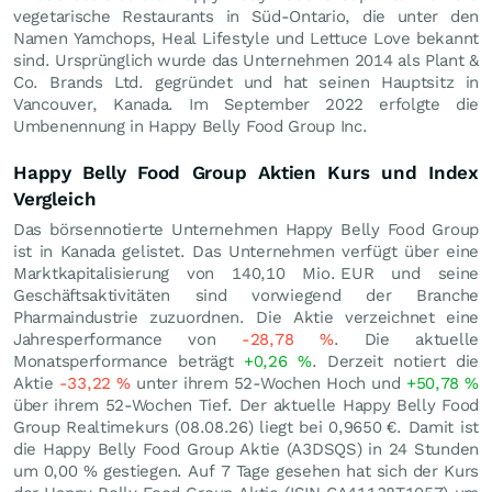
vegetarische Restaurants in Süd-Ontario, die unter den
Namen Yamchops, Heal Lifestyle und Lettuce Love bekannt
sind. Ursprünglich wurde das Unternehmen 2014 als Plant &
Co. Brands Ltd. gegründet und hat seinen Hauptsitz in
Vancouver, Kanada. Im September 2022 erfolgte die
Umbenennung in Happy Belly Food Group Inc.
Happy Belly Food Group Aktien Kurs und Index
Vergleich
Das börsennotierte Unternehmen Happy Belly Food Group
ist in Kanada gelistet. Das Unternehmen verfügt über eine
Marktkapitalisierung von 140,10 Mio.
EUR
und seine
Geschäftsaktivitäten sind vorwiegend der Branche
Pharmaindustrie zuzuordnen. Die Aktie verzeichnet eine
Jahresperformance von
-28,78
%
. Die aktuelle
Monatsperformance beträgt
+0,26
%
. Derzeit notiert die
Aktie
-33,22
%
unter ihrem 52-Wochen Hoch und
+50,78
%
über ihrem 52-Wochen Tief. Der aktuelle Happy Belly Food
Group Realtimekurs (
08.08.26
) liegt bei 0,9650
€
. Damit ist
die Happy Belly Food Group Aktie (A3DSQS) in 24 Stunden
um
0,00
%
gestiegen. Auf 7 Tage gesehen hat sich der Kurs