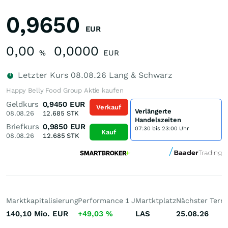
0,9650
EUR
0,00
0,0000
%
EUR
Letzter Kurs
08.08.26
Lang & Schwarz
Happy Belly Food Group Aktie kaufen
Geldkurs
0,9450
EUR
Verkauf
Verlängerte
08.08.26
12.685
STK
Handelszeiten
Briefkurs
0,9850
EUR
07:30 bis 23:00 Uhr
Kauf
08.08.26
12.685
STK
Marktkapitalisierung
Performance 1 J
Martktplatz
Nächster Term
140,10 Mio.
EUR
+49,03
%
LAS
25.08.26