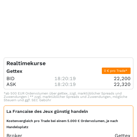
Realtimekurse
Gettex
0 € pro Trade*
BID
18:20:19
22,200
ASK
18:20:19
22,320
*ab 500 EUR Ordervolumen über gettex, zzgl. marktüblicher Spreads und
Zuwendungen | ** zzgl. marktüblicher Spreads und Zuwendungen, mögliche
Steuern und ggf. SEC Gebühr
La Francaise des Jeux günstig handeln
Kostenvergleich pro Trade bei einem 5.000 € Ordervolumen, je nach
Handelsplatz
Broker
Gettex