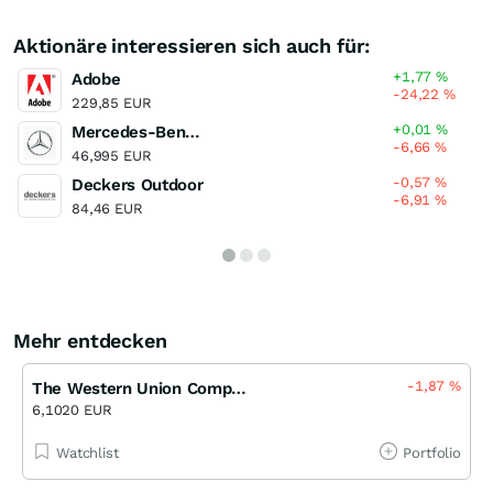
Aktionäre interessieren sich auch für:
+1,77
%
Adobe
-24,22
%
229,85 EUR
+0,01
%
Mercedes-Benz Group
-6,66
%
46,995 EUR
-0,57
%
Deckers Outdoor
-6,91
%
84,46 EUR
Mehr entdecken
-1,87
%
The Western Union Company
6,1020 EUR
Watchlist
Portfolio