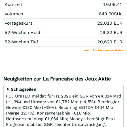
Kurszeit
16:09:41
Volumen
849,00
Stk.
Vortageskurs
22,010
EUR
52-Wochen Hoch
29,32
EUR
52-Wochen Tief
20,620
EUR
mehr Performancedaten »
Neuigkeiten zur La Francaise des Jeux Aktie
✧ Schlagzeilen
FDJ UNITED meldet für H1 2026 ein GGR von €4,314 Mrd
(−1,3%) und Umsatz von €1,782 Mrd (−4,5%). Bereinigter
Gewinn €180 Mio (−19%), Recurring EBITDA €404 Mio
(Marge 22,7%), Konzernergebnis −€16 Mio.
Nettoverschuldung €1,964 Mio; Moody’s bestätigt Baa1.
Prognose: stabiles GGR, leichter Umsatzrückgang,