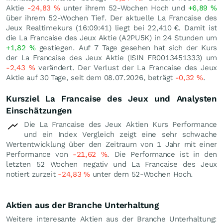
Aktie
-24,83
%
unter ihrem 52-Wochen Hoch und
+6,89
%
über ihrem 52-Wochen Tief. Der aktuelle La Francaise des
Jeux Realtimekurs (16:09:41) liegt bei 22,410
€
. Damit ist
die La Francaise des Jeux Aktie (A2PU5K) in 24 Stunden um
+1,82
%
gestiegen. Auf 7 Tage gesehen hat sich der Kurs
der La Francaise des Jeux Aktie (ISIN FR0013451333) um
-2,43
%
verändert. Der Verlust der La Francaise des Jeux
Aktie auf 30 Tage, seit dem 08.07.2026, beträgt
-0,32
%
.
Kursziel La Francaise des Jeux und Analysten
Einschätzungen
Die La Francaise des Jeux Aktien Kurs Performance
und ein Index Vergleich zeigt eine sehr schwache
Wertentwicklung über den Zeitraum von 1 Jahr mit einer
Performance von
-21,62
%
. Die Performance ist in den
letzten 52 Wochen negativ und La Francaise des Jeux
notiert zurzeit
-24,83
%
unter dem 52-Wochen Hoch.
Aktien aus der Branche Unterhaltung
Weitere interesante Aktien aus der Branche Unterhaltung: