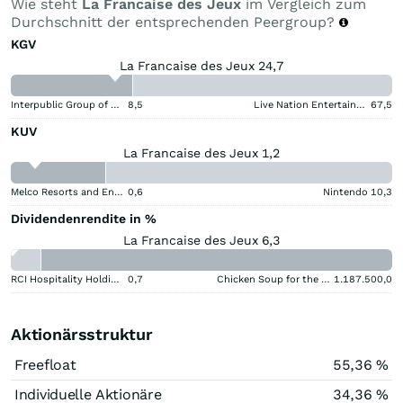
Wie steht
La Francaise des Jeux
im Vergleich zum
Durchschnitt der entsprechenden Peergroup?
KGV
La Francaise des Jeux 24,7
Interpublic Group of Companies
8,5
Live Nation Entertainment
67,5
KUV
La Francaise des Jeux 1,2
Melco Resorts and Entertainment
0,6
Nintendo
10,3
Dividendenrendite in %
La Francaise des Jeux 6,3
RCI Hospitality Holdings
0,7
Chicken Soup for the Soul Entertainment Registered (A)
1.187.500,0
Aktionärsstruktur
Freefloat
55,36 %
Individuelle Aktionäre
34,36 %