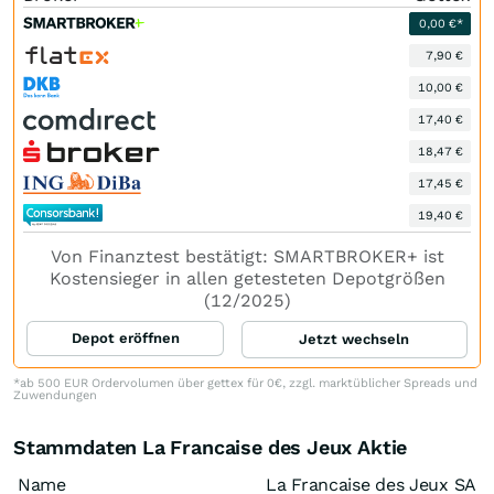
0,00 €*
7,90 €
10,00 €
17,40 €
18,47 €
17,45 €
19,40 €
Von Finanztest bestätigt: SMARTBROKER+ ist
Kostensieger in allen getesteten Depotgrößen
(12/2025)
Depot eröffnen
Jetzt wechseln
*ab 500 EUR Ordervolumen über gettex für 0€, zzgl. marktüblicher Spreads und
Zuwendungen
Stammdaten La Francaise des Jeux Aktie
Name
La Francaise des Jeux SA