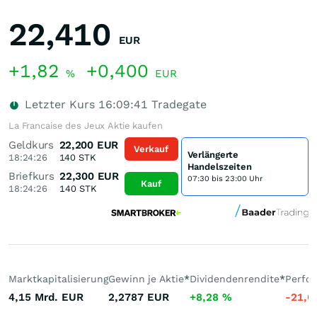
22,410
EUR
+1,82
+0,400
%
EUR
Letzter Kurs
16:09:41
Tradegate
La Francaise des Jeux Aktie kaufen
Geldkurs
22,200
EUR
Verkauf
Verlängerte
18:24:26
140
STK
Handelszeiten
Briefkurs
22,300
EUR
07:30 bis 23:00 Uhr
Kauf
18:24:26
140
STK
Marktkapitalisierung
Gewinn je Aktie
*
Dividendenrendite
*
Perfo
4,15 Mrd.
EUR
2,2787
EUR
+8,28
%
-21,6