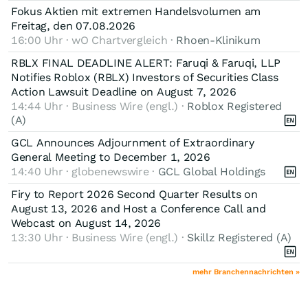
Fokus Aktien mit extremen Handelsvolumen am
Freitag, den 07.08.2026
16:00 Uhr · wO Chartvergleich ·
Rhoen-Klinikum
RBLX FINAL DEADLINE ALERT: Faruqi & Faruqi, LLP
Notifies Roblox (RBLX) Investors of Securities Class
Action Lawsuit Deadline on August 7, 2026
14:44 Uhr · Business Wire (engl.) ·
Roblox Registered
(A)
GCL Announces Adjournment of Extraordinary
General Meeting to December 1, 2026
14:40 Uhr · globenewswire ·
GCL Global Holdings
Firy to Report 2026 Second Quarter Results on
August 13, 2026 and Host a Conference Call and
Webcast on August 14, 2026
13:30 Uhr · Business Wire (engl.) ·
Skillz Registered (A)
mehr Branchennachrichten »