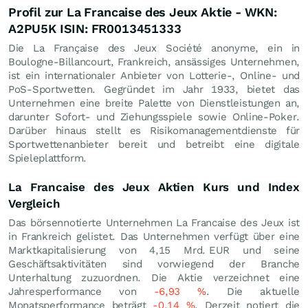
Profil zur La Francaise des Jeux Aktie - WKN:
A2PU5K ISIN: FR0013451333
Die La Française des Jeux Société anonyme, ein in
Boulogne-Billancourt, Frankreich, ansässiges Unternehmen,
ist ein internationaler Anbieter von Lotterie-, Online- und
PoS-Sportwetten. Gegründet im Jahr 1933, bietet das
Unternehmen eine breite Palette von Dienstleistungen an,
darunter Sofort- und Ziehungsspiele sowie Online-Poker.
Darüber hinaus stellt es Risikomanagementdienste für
Sportwettenanbieter bereit und betreibt eine digitale
Spieleplattform.
La Francaise des Jeux Aktien Kurs und Index
Vergleich
Das börsennotierte Unternehmen La Francaise des Jeux ist
in Frankreich gelistet. Das Unternehmen verfügt über eine
Marktkapitalisierung von 4,15 Mrd.
EUR
und seine
Geschäftsaktivitäten sind vorwiegend der Branche
Unterhaltung zuzuordnen. Die Aktie verzeichnet eine
Jahresperformance von
-6,93
%
. Die aktuelle
Monatsperformance beträgt
-0,14
%
. Derzeit notiert die