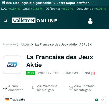
🎁 Ihre Lieblingsaktie geschenkt.
→ Jetzt Depot eröffnen
DAX
+0,54
%
Gold
+2,32
%
Öl (Brent)
+0,22
%
Dow Jones
+0,08
%
Aktien
La Francaise des Jeux Aktie | A2PU5K
Startseite
La Francaise des Jeux
Aktie
Aktie
WKN:
A2PU5K
SYM:
1WE
Land
Alarme
Zur Watchlist
Zum Portfolio
einrichten
hinzufügen
hinzufügen
Tradegate