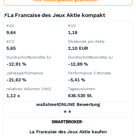
⚡La Francaise des Jeux Aktie kompakt
KGV
KUV
9,64
1,18
KCV
Dividende pro Aktie
5,65
2,10
EUR
Durchschnittsrendite 5J
Durchschnittsrendite 3J
-12,91
%
-12,89
%
Jahresperformance
Performance 3 Monate
-21,62
%
-5,41
%
relatives Volumen (rVol)
Tagesvolumen
1,12
x
636.520 St.
wallstreetONLINE Bewertung
⭐
⭐
La Francaise des Jeux
Aktie kaufen