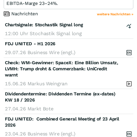
EBITDA‑Marge 23–24%.
Nachrichten
weitere Nachrichten »
Chartsignale:
Stochastik Signal long
12:00 Uhr
Stochastik Signal long
FDJ UNITED - H1 2026
29.07.26
Business Wire (engl.)
Check: WM-Gewinner: SpaceX: Eine Billion Umsatz,
LVMH: Trump droht & Commerzbank: UniCredit
warnt
15.06.26
Markus Weingran
Dividendentermine: Dividenden Termine (ex-dates)
KW 18 / 2026
27.04.26
Markt Bote
FDJ UNITED: Combined General Meeting of 23 April
2026
23.04.26
Business Wire (engl.)