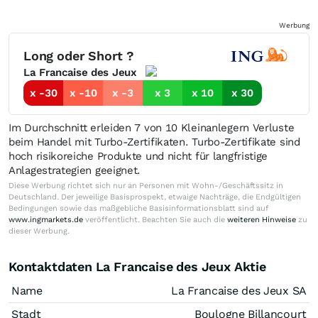
Werbung
Long oder Short ?
La Francaise des Jeux
x -30
x -10
x -3
x 3
x 10
x 30
Im Durchschnitt erleiden 7 von 10 Kleinanlegern Verluste
beim Handel mit Turbo-Zertifikaten. Turbo-Zertifikate sind
hoch risikoreiche Produkte und nicht für langfristige
Anlagestrategien geeignet.
Diese Werbung richtet sich nur an Personen mit Wohn-/Geschäftssitz in
Deutschland. Der jeweilige Basisprospekt, etwaige Nachträge, die Endgültigen
Bedingungen sowie das maßgebliche Basisinformationsblatt sind auf
www.ingmarkets.de
veröffentlicht. Beachten Sie auch die
weiteren Hinweise
zu
dieser Werbung.
Kontaktdaten La Francaise des Jeux Aktie
Name
La Francaise des Jeux SA
Stadt
Boulogne Billancourt