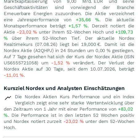
Marktkapitalisierung von 9,00 Mrd.
EUR
und seine
Geschäftsaktivitäten sind vorwiegend der Branche
Erneuerbare Energien zuzuordnen. Die Aktie verzeichnet
eine Jahresperformance von
+35,66
%
. Die aktuelle
Monatsperformance beträgt
+1,57
%
. Derzeit notiert die
Aktie
-23,02
%
unter ihrem 52-Wochen Hoch und
+109,73
%
über ihrem 52-Wochen Tief. Der aktuelle Nordex
Realtimekurs (
07.08.26
) liegt bei 19,000
€
. Damit ist die
Nordex Aktie (A2QHPJ) in 24 Stunden um
0,00
%
gestiegen.
Auf 7 Tage gesehen hat sich der Kurs der Nordex Aktie (ISIN
US6555721058) um
-1,52
%
verändert. Der Verlust der
Nordex Aktie auf 30 Tage, seit dem 10.07.2026, beträgt
-11,01
%
.
Kursziel Nordex und Analysten Einschätzungen
Die Nordex Aktien Kurs Performance und ein Index
Vergleich zeigt eine sehr starke Wertentwicklung über
den Zeitraum von 1 Jahr mit einer Performance von
+83,02
%
. Die Performance ist in den letzten 52 Wochen positiv
und Nordex notiert zurzeit
-23,02
%
unter dem 52-Wochen
Hoch.