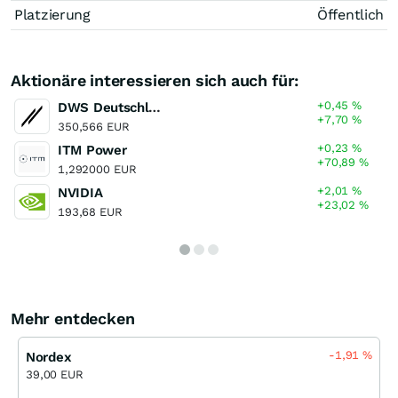
Platzierung
Öffentlich
Aktionäre interessieren sich auch für:
+0,45
%
DWS Deutschland LC
+7,70
%
350,566 EUR
+0,23
%
ITM Power
+70,89
%
1,292000 EUR
+2,01
%
NVIDIA
+23,02
%
193,68 EUR
Mehr entdecken
-1,91
%
Nordex
39,00 EUR