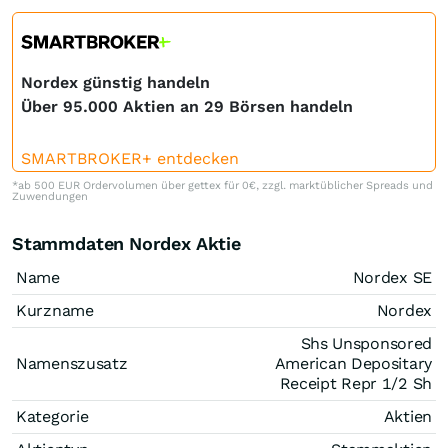
Nordex günstig handeln
Über 95.000 Aktien an 29 Börsen handeln
SMARTBROKER+ entdecken
*ab 500 EUR Ordervolumen über gettex für 0€, zzgl. marktüblicher Spreads und
Zuwendungen
Stammdaten Nordex Aktie
Name
Nordex SE
Kurzname
Nordex
Shs Unsponsored
Namenszusatz
American Depositary
Receipt Repr 1/2 Sh
Kategorie
Aktien