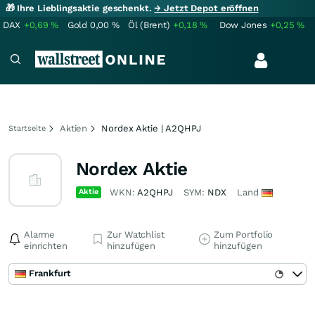
🎁 Ihre Lieblingsaktie geschenkt.
→ Jetzt Depot eröffnen
DAX
+0,69
%
Gold
0,00
%
Öl (Brent)
+0,18
%
Dow Jones
+0,25
%
Aktien
Nordex Aktie | A2QHPJ
Startseite
Nordex Aktie
Aktie
WKN:
A2QHPJ
SYM:
NDX
Land
Alarme
Zur Watchlist
Zum Portfolio
einrichten
hinzufügen
hinzufügen
Frankfurt