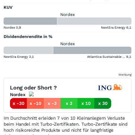
KUV
Nordex
Nordex
0,9
NextEra Energy
6,1
Dividendenrendite in %
Nordex
NextEra Energy
3,1
Atlantica Sustainable Infrastructure
8,1
Werbung
Long oder Short ?
Nordex
x -30
x -10
x -3
x 3
x 10
x 30
Im Durchschnitt erleiden 7 von 10 Kleinanlegern Verluste
beim Handel mit Turbo-Zertifikaten. Turbo-Zertifikate sind
hoch risikoreiche Produkte und nicht für langfristige