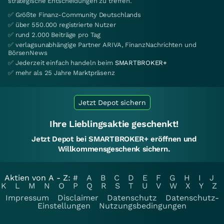
strategische Entscheidungen zu treffen.
✅ Größte Finanz-Community Deutschlands
✅ über 550.000 registrierte Nutzer
✅ rund 2.000 Beiträge pro Tag
✅ verlagsunabhängige Partner ARIVA, FinanzNachrichten und
BörsenNews
✅ Jederzeit einfach handeln beim
SMARTBROKER+
✅ mehr als 25 Jahre Marktpräsenz
Jetzt Depot sichern
Ihre Lieblingsaktie geschenkt!
Jetzt Depot bei SMARTBROKER+ eröffnen und
Willkommensgeschenk sichern.
Aktien von A - Z:
#
A
B
C
D
E
F
G
H
I
J
K
L
M
N
O
P
Q
R
S
T
U
V
W
X
Y
Z
Impressum
Disclaimer
Datenschutz
Datenschutz-
Einstellungen
Nutzungsbedingungen