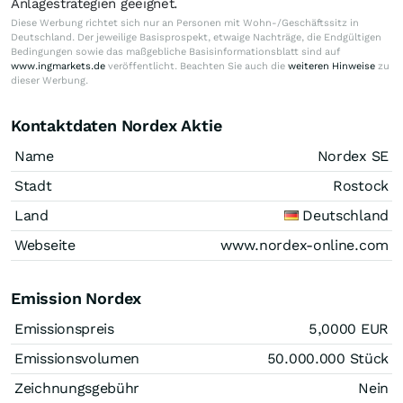
Anlagestrategien geeignet.
Diese Werbung richtet sich nur an Personen mit Wohn-/Geschäftssitz in
Deutschland. Der jeweilige Basisprospekt, etwaige Nachträge, die Endgültigen
Bedingungen sowie das maßgebliche Basisinformationsblatt sind auf
www.ingmarkets.de
veröffentlicht. Beachten Sie auch die
weiteren Hinweise
zu
dieser Werbung.
Kontaktdaten Nordex Aktie
Name
Nordex SE
Stadt
Rostock
Land
Deutschland
Webseite
www.nordex-online.com
Emission Nordex
Emissionspreis
5,0000
EUR
Emissionsvolumen
50.000.000
Stück
Zeichnungsgebühr
Nein