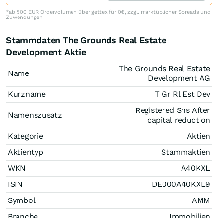
*ab 500 EUR Ordervolumen über gettex für 0€, zzgl. marktüblicher Spreads und
Zuwendungen
Stammdaten The Grounds Real Estate
Development Aktie
The Grounds Real Estate
Name
Development AG
Kurzname
T Gr Rl Est Dev
Registered Shs After
Namenszusatz
capital reduction
Kategorie
Aktien
Aktientyp
Stammaktien
WKN
A40KXL
ISIN
DE000A40KXL9
Symbol
AMM
Branche
Immobilien