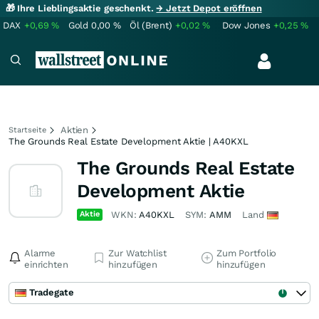
🎁 Ihre Lieblingsaktie geschenkt.
→ Jetzt Depot eröffnen
DAX
+0,69
%
Gold
0,00
%
Öl (Brent)
+0,02
%
Dow Jones
+0,25
%
Aktien
Startseite
The Grounds Real Estate Development Aktie | A40KXL
The Grounds Real Estate
Development Aktie
Aktie
WKN:
A40KXL
SYM:
AMM
Land
Alarme
Zur Watchlist
Zum Portfolio
einrichten
hinzufügen
hinzufügen
Tradegate