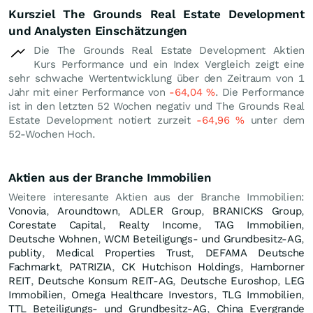
Kursziel The Grounds Real Estate Development
und Analysten Einschätzungen
Die The Grounds Real Estate Development Aktien
Kurs Performance und ein Index Vergleich zeigt eine
sehr schwache Wertentwicklung über den Zeitraum von 1
Jahr mit einer Performance von
-64,04
%
. Die Performance
ist in den letzten 52 Wochen negativ und The Grounds Real
Estate Development notiert zurzeit
-64,96
%
unter dem
52-Wochen Hoch.
Aktien aus der Branche Immobilien
Weitere interesante Aktien aus der Branche Immobilien:
Vonovia
,
Aroundtown
,
ADLER Group
,
BRANICKS Group
,
Corestate Capital
,
Realty Income
,
TAG Immobilien
,
Deutsche Wohnen
,
WCM Beteiligungs- und Grundbesitz-AG
,
publity
,
Medical Properties Trust
,
DEFAMA Deutsche
Fachmarkt
,
PATRIZIA
,
CK Hutchison Holdings
,
Hamborner
REIT
,
Deutsche Konsum REIT-AG
,
Deutsche Euroshop
,
LEG
Immobilien
,
Omega Healthcare Investors
,
TLG Immobilien
,
TTL Beteiligungs- und Grundbesitz-AG
,
China Evergrande