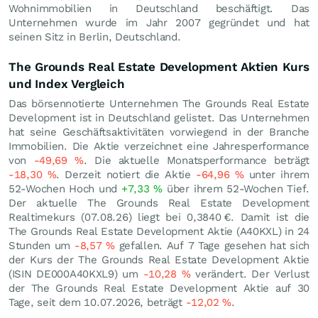
Wohnimmobilien in Deutschland beschäftigt. Das
Unternehmen wurde im Jahr 2007 gegründet und hat
seinen Sitz in Berlin, Deutschland.
The Grounds Real Estate Development Aktien Kurs
und Index Vergleich
Das börsennotierte Unternehmen The Grounds Real Estate
Development ist in Deutschland gelistet. Das Unternehmen
hat seine Geschäftsaktivitäten vorwiegend in der Branche
Immobilien. Die Aktie verzeichnet eine Jahresperformance
von
-49,69
%
. Die aktuelle Monatsperformance beträgt
-18,30
%
. Derzeit notiert die Aktie
-64,96
%
unter ihrem
52-Wochen Hoch und
+7,33
%
über ihrem 52-Wochen Tief.
Der aktuelle The Grounds Real Estate Development
Realtimekurs (
07.08.26
) liegt bei 0,3840
€
. Damit ist die
The Grounds Real Estate Development Aktie (A40KXL) in 24
Stunden um
-8,57
%
gefallen. Auf 7 Tage gesehen hat sich
der Kurs der The Grounds Real Estate Development Aktie
(ISIN DE000A40KXL9) um
-10,28
%
verändert. Der Verlust
der The Grounds Real Estate Development Aktie auf 30
Tage, seit dem 10.07.2026, beträgt
-12,02
%
.