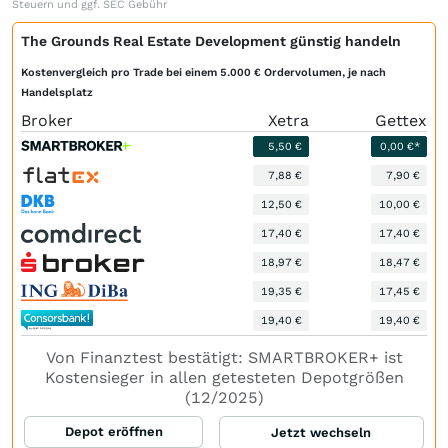
Steuern und ggf. SEC Gebühr
The Grounds Real Estate Development günstig handeln
Kostenvergleich pro Trade bei einem 5.000 € Ordervolumen, je nach
Handelsplatz
Broker
Xetra
Gettex
5,50 €
0,00 €*
7,88 €
7,90 €
12,50 €
10,00 €
17,40 €
17,40 €
18,97 €
18,47 €
19,35 €
17,45 €
19,40 €
19,40 €
Von Finanztest bestätigt: SMARTBROKER+ ist
Kostensieger in allen getesteten Depotgrößen
(12/2025)
Depot eröffnen
Jetzt wechseln