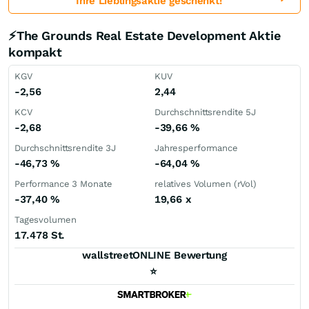
Ihre Lieblingsaktie geschenkt!
⚡The Grounds Real Estate Development Aktie
kompakt
KGV
KUV
-2,56
2,44
KCV
Durchschnittsrendite 5J
-2,68
-39,66
%
Durchschnittsrendite 3J
Jahresperformance
-46,73
%
-64,04
%
Performance 3 Monate
relatives Volumen (rVol)
-37,40
%
19,66
x
Tagesvolumen
17.478 St.
wallstreetONLINE Bewertung
⭐