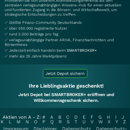
Profitieren Sie von unserem Alleinstellungsmerkmal als den
zentralen verlagsunabhängigen Wissens-Hub für einen aktuellen
und fundierten Zugang in die Börsen- und Wirtschaftswelt, um
strategische Entscheidungen zu treffen.
✅ Größte Finanz-Community Deutschlands
✅ über 550.000 registrierte Nutzer
✅ rund 2.000 Beiträge pro Tag
✅ verlagsunabhängige Partner ARIVA, FinanzNachrichten und
BörsenNews
✅ Jederzeit einfach handeln beim
SMARTBROKER+
✅ mehr als 25 Jahre Marktpräsenz
Jetzt Depot sichern
Ihre Lieblingsaktie geschenkt!
Jetzt Depot bei SMARTBROKER+ eröffnen und
Willkommensgeschenk sichern.
Aktien von A - Z:
#
A
B
C
D
E
F
G
H
I
J
K
L
M
N
O
P
Q
R
S
T
U
V
W
X
Y
Z
Impressum
Disclaimer
Datenschutz
Datenschutz-