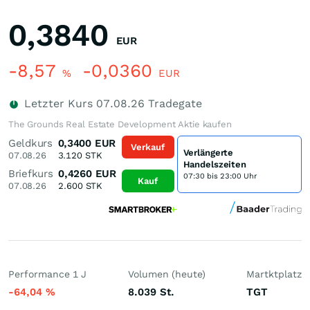
0,3840
EUR
-8,57
-0,0360
%
EUR
Letzter Kurs
07.08.26
Tradegate
The Grounds Real Estate Development Aktie kaufen
Geldkurs
0,3400
EUR
Verkauf
Verlängerte
07.08.26
3.120
STK
Handelszeiten
Briefkurs
0,4260
EUR
07:30 bis 23:00 Uhr
Kauf
07.08.26
2.600
STK
Performance 1 J
Volumen (heute)
Martktplatz
-64,04
%
8.039
St.
TGT