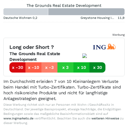
The Grounds Real Estate Development
Deutsche Wohnen
0,2
Greystone Housing Impact Investors LP Benef Unit Cert
11,9
Werbung
Long oder Short ?
The Grounds Real Estate
Development
x -30
x -10
x -3
x 3
x 10
x 30
Im Durchschnitt erleiden 7 von 10 Kleinanlegern Verluste
beim Handel mit Turbo-Zertifikaten. Turbo-Zertifikate sind
hoch risikoreiche Produkte und nicht für langfristige
Anlagestrategien geeignet.
Diese Werbung richtet sich nur an Personen mit Wohn-/Geschäftssitz in
Deutschland. Der jeweilige Basisprospekt, etwaige Nachträge, die Endgültigen
Bedingungen sowie das maßgebliche Basisinformationsblatt sind auf
www.ingmarkets.de
veröffentlicht. Beachten Sie auch die
weiteren Hinweise
zu
dieser Werbung.