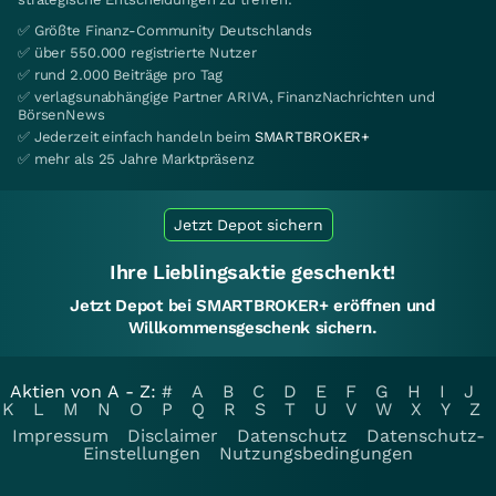
✅ Größte Finanz-Community Deutschlands
✅ über 550.000 registrierte Nutzer
✅ rund 2.000 Beiträge pro Tag
✅ verlagsunabhängige Partner ARIVA, FinanzNachrichten und
BörsenNews
✅ Jederzeit einfach handeln beim
SMARTBROKER+
✅ mehr als 25 Jahre Marktpräsenz
Jetzt Depot sichern
Ihre Lieblingsaktie geschenkt!
Jetzt Depot bei SMARTBROKER+ eröffnen und
Willkommensgeschenk sichern.
Aktien von A - Z:
#
A
B
C
D
E
F
G
H
I
J
K
L
M
N
O
P
Q
R
S
T
U
V
W
X
Y
Z
Impressum
Disclaimer
Datenschutz
Datenschutz-
Einstellungen
Nutzungsbedingungen