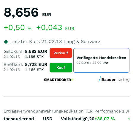
8,656
EUR
+0,50
+0,043
%
EUR
Letzter Kurs
21:02:13
Lang & Schwarz
Geldkurs
8,583
EUR
Verkauf
21:02:13
1.166
STK
Verlängerte Handelszeiten
07:30 bis 23:00 Uhr
Briefkurs
8,728
EUR
Kauf
21:02:13
1.166
STK
Ertragsverwendung
Währung
Replikation
TER
Performance 1 J
Pe
thesaurierend
USD
Vollständig
0,20
+36,07
%
+