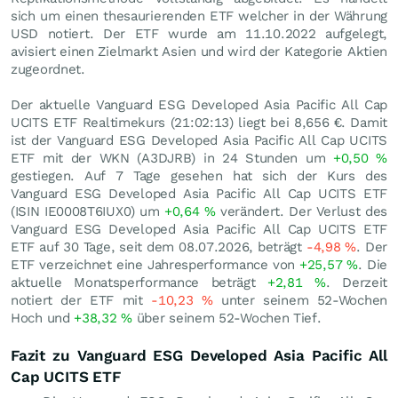
sich um einen thesaurierenden ETF welcher in der Währung
USD notiert. Der ETF wurde am 11.10.2022 aufgelegt,
avisiert einen Zielmarkt Asien und wird der Kategorie Aktien
zugeordnet.
Der aktuelle Vanguard ESG Developed Asia Pacific All Cap
UCITS ETF Realtimekurs (21:02:13) liegt bei 8,656
€
. Damit
ist der Vanguard ESG Developed Asia Pacific All Cap UCITS
ETF mit der WKN (A3DJRB) in 24 Stunden um
+0,50
%
gestiegen. Auf 7 Tage gesehen hat sich der Kurs des
Vanguard ESG Developed Asia Pacific All Cap UCITS ETF
(ISIN IE0008T6IUX0) um
+0,64
%
verändert. Der Verlust des
Vanguard ESG Developed Asia Pacific All Cap UCITS ETF
ETF auf 30 Tage, seit dem 08.07.2026, beträgt
-4,98
%
. Der
ETF verzeichnet eine Jahresperformance von
+25,57
%
. Die
aktuelle Monatsperformance beträgt
+2,81
%
. Derzeit
notiert der ETF mit
-10,23
%
unter seinem 52-Wochen
Hoch und
+38,32
%
über seinem 52-Wochen Tief.
Fazit zu Vanguard ESG Developed Asia Pacific All
Cap UCITS ETF