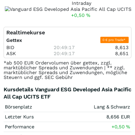
Intraday
+0,50
%
Realtimekurse
Gettex
0 € pro Trade*
BID
20:49:17
8,613
ASK
20:49:17
8,651
*ab 500 EUR Ordervolumen über gettex, zzgl.
marktüblicher Spreads und Zuwendungen | ** zzgl.
marktüblicher Spreads und Zuwendungen, mögliche
Steuern und ggf. SEC Gebühr
Kursdetails Vanguard ESG Developed Asia Pacific
All Cap UCITS ETF
Börsenplatz
Lang & Schwarz
Letzter Kurs
8,656
EUR
Performance
+0,50
%