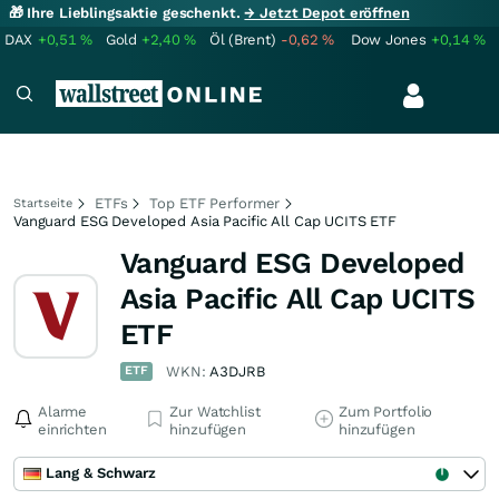
🎁 Ihre Lieblingsaktie geschenkt.
→ Jetzt Depot eröffnen
DAX
+0,51
%
Gold
+2,40
%
Öl (Brent)
-0,62
%
Dow Jones
+0,14
%
ETFs
Top ETF Performer
Startseite
Vanguard ESG Developed Asia Pacific All Cap UCITS ETF
Vanguard ESG Developed
Asia Pacific All Cap UCITS
ETF
ETF
WKN:
A3DJRB
Alarme
Zur Watchlist
Zum Portfolio
einrichten
hinzufügen
hinzufügen
Lang & Schwarz