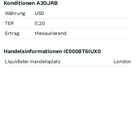
Konditionen A3DJRB
Währung
USD
TER
0,20
Ertrag
thesaurierend
Handelsinformationen IE0008T6IUX0
Liquidister Handelsplatz
London