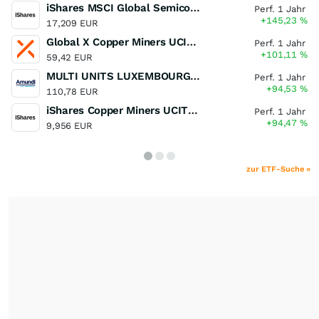
iShares MSCI Global Semiconductors UCITS ETF USD (Acc)
Perf. 1 Jahr
+145,23
%
17,209 EUR
Global X Copper Miners UCITS ETF USD Acc
Perf. 1 Jahr
+101,11
%
59,42 EUR
MULTI UNITS LUXEMBOURG - Lyxor MSCI Semiconductors ESG Filtered
Perf. 1 Jahr
+94,53
%
110,78 EUR
iShares Copper Miners UCITS ETF
Perf. 1 Jahr
+94,47
%
9,956 EUR
zur ETF-Suche »