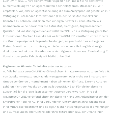
auch „wir“ bzw. „uns“) sichern weder explizit noch implizit eine bestimmte
Kursentwicklung von Anlageprodukten oder Anlageproduktklassen zu. Wir
empfehlen, vor jeder Anlageentscheidung die zum Anlageprodukt gesetzlich zur
Verfügung zu stellenden Informationen (z.B. den Verkaufsprospekt) zur
Kenntnis zu nehmen und einen fachkundigen Berater zu konsultieren.Wir
übernehmen keine Gewähr für die Aktualität, Richtigkeit, Angemessenheit,
Qualität und Vollständigkeit der auf wallstreetONLINE zur Verfügung gestellten
Informationen.Machen Leser die bei wallstreetONLINE veröffentlichten Inhalte
zur Grundlage eigener Anlageentscheidungen, so geschieht dies auf eigenes
Risiko. Soweit rechtlich zulässig, schließen wir unsere Haftung für etwaige
direkt oder indirekt damit verbundene Vermögensschäden aus. Eine Haftung für
Vorsatz oder grobe Fahrlässigkeit bleibt unberührt.
Ergänzender Hinweis für Inhalte externer Autoren:
Auf die bei wallstreetONLINE veröffentlichten Inhalte externer Autoren (wie z.B.
von Gastkommentatoren, Nachrichtenagenturen oder nicht zur Smartbroker-
Gruppe gehörende Unternehmen) haben wir keinen Einfluss. Externe Autoren
gehören nicht der Redaktion von wallstreetONLINE an.Für die Inhalte sind
ausschließlich die jeweiligen externen Autoren verantwortlich. Ihre bei
wallstreetONLINE veröffentlichten Inhalte sind nicht von Anlageinteressen der
Smartbroker Holding AG, ihrer verbundenen Unternehmen, ihrer Organe oder
ihrer Mitarbeiter bestimmt und spiegeln nicht notwendigerweise die Meinungen
und Auffassungen ihrer Organe oder ihrer Mitarbeiter bzw. der Organe ihrer