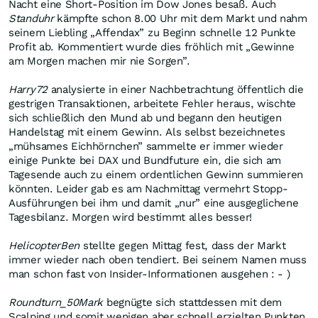
Nacht eine Short-Position im Dow Jones besaß. Auch
Standuhr
kämpfte schon 8.00 Uhr mit dem Markt und nahm
seinem Liebling „Affendax” zu Beginn schnelle 12 Punkte
Profit ab. Kommentiert wurde dies fröhlich mit „Gewinne
am Morgen machen mir nie Sorgen”.
Harry72
analysierte in einer Nachbetrachtung öffentlich die
gestrigen Transaktionen, arbeitete Fehler heraus, wischte
sich schließlich den Mund ab und begann den heutigen
Handelstag mit einem Gewinn. Als selbst bezeichnetes
„mühsames Eichhörnchen” sammelte er immer wieder
einige Punkte bei DAX und Bundfuture ein, die sich am
Tagesende auch zu einem ordentlichen Gewinn summieren
könnten. Leider gab es am Nachmittag vermehrt Stopp-
Ausführungen bei ihm und damit „nur” eine ausgeglichene
Tagesbilanz. Morgen wird bestimmt alles besser!
HelicopterBen
stellte gegen Mittag fest, dass der Markt
immer wieder nach oben tendiert. Bei seinem Namen muss
man schon fast von Insider-Informationen ausgehen : - )
Roundturn_50Mark
begnügte sich stattdessen mit dem
Scalping und somit wenigen aber schnell erzielten Punkten