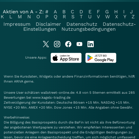
Aktien von A - Z:
#
A
B
C
D
E
F
G
H
I
J
K
L
M
N
O
P
Q
R
S
T
U
V
W
X
Y
Z
Impressum
Disclaimer
Datenschutz
Datenschutz-
Einstellungen
Nutzungsbedingungen
Unsere Apps:
Wenn Sie Kursdaten, Widgets oder andere Finanzinformationen benötigen, hilft
Ihnen
ARIVA
gerne.
Unsere User schätzen wallstreet-online.de: 4.8 von 5 Sternen ermittelt aus 285
Bewertungen bei www.kagels-trading.de
Zeitverzögerung der Kursdaten: Deutsche Börsen +15 Min. NASDAQ +15 Min.
NYSE +20 Min. AMEX +20 Min. Dow Jones +15 Min. Alle Angaben ohne Gewähr.
Werbehinweise:
Die Billigung des Basisprospekts durch die BaFin ist nicht als ihre Befürwortung
der angebotenen Wertpapiere zu verstehen. Wir empfehlen Interessenten und
potenziellen Anlegern den Basisprospekt und die Endgültigen Bedingungen zu
lesen, bevor sie eine Anlageentscheidung treffen, um sich möglichst umfassend