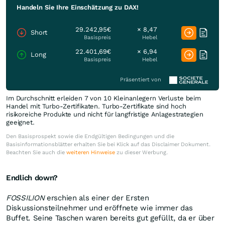
Handeln Sie Ihre Einschätzung zu DAX!
29.242,95€
× 8,47
Short
Basispreis
Hebel
22.401,69€
× 6,94
Long
Basispreis
Hebel
Präsentiert von
Im Durchschnitt erleiden 7 von 10 Kleinanlegern Verluste beim
Handel mit Turbo-Zertifikaten. Turbo-Zertifikate sind hoch
risikoreiche Produkte und nicht für langfristige Anlagestrategien
geeignet.
Den Basisprospekt sowie die Endgültigen Bedingungen und die
Basisinformationsblätter erhalten Sie bei Klick auf das Disclaimer Dokument.
Beachten Sie auch die
weiteren Hinweise
zu dieser Werbung.
Endlich down?
FOSSILION
erschien als einer der Ersten
Diskussionsteilnehmer und eröffnete wie immer das
Buffet. Seine Taschen waren bereits gut gefüllt, da er über