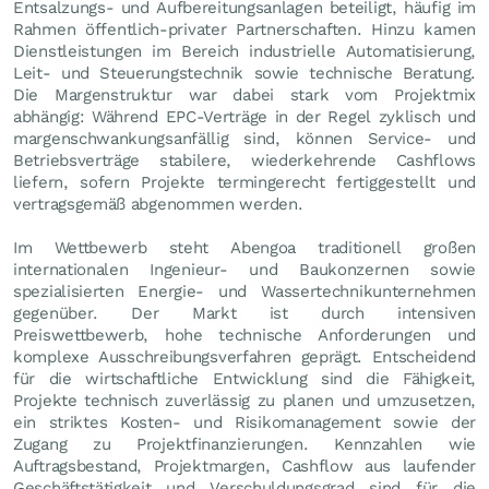
Entsalzungs- und Aufbereitungsanlagen beteiligt, häufig im
Rahmen öffentlich-privater Partnerschaften. Hinzu kamen
Dienstleistungen im Bereich industrielle Automatisierung,
Leit- und Steuerungstechnik sowie technische Beratung.
Die Margenstruktur war dabei stark vom Projektmix
abhängig: Während EPC-Verträge in der Regel zyklisch und
margenschwankungsanfällig sind, können Service- und
Betriebsverträge stabilere, wiederkehrende Cashflows
liefern, sofern Projekte termingerecht fertiggestellt und
vertragsgemäß abgenommen werden.
Im Wettbewerb steht Abengoa traditionell großen
internationalen Ingenieur- und Baukonzernen sowie
spezialisierten Energie- und Wassertechnikunternehmen
gegenüber. Der Markt ist durch intensiven
Preiswettbewerb, hohe technische Anforderungen und
komplexe Ausschreibungsverfahren geprägt. Entscheidend
für die wirtschaftliche Entwicklung sind die Fähigkeit,
Projekte technisch zuverlässig zu planen und umzusetzen,
ein striktes Kosten- und Risikomanagement sowie der
Zugang zu Projektfinanzierungen. Kennzahlen wie
Auftragsbestand, Projektmargen, Cashflow aus laufender
Geschäftstätigkeit und Verschuldungsgrad sind für die