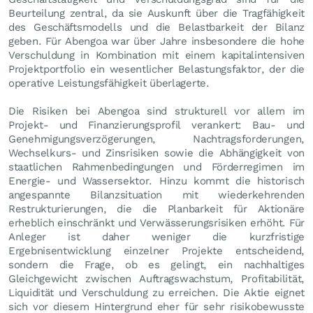
Beurteilung zentral, da sie Auskunft über die Tragfähigkeit
des Geschäftsmodells und die Belastbarkeit der Bilanz
geben. Für Abengoa war über Jahre insbesondere die hohe
Verschuldung in Kombination mit einem kapitalintensiven
Projektportfolio ein wesentlicher Belastungsfaktor, der die
operative Leistungsfähigkeit überlagerte.
Die Risiken bei Abengoa sind strukturell vor allem im
Projekt- und Finanzierungsprofil verankert: Bau- und
Genehmigungsverzögerungen, Nachtragsforderungen,
Wechselkurs- und Zinsrisiken sowie die Abhängigkeit von
staatlichen Rahmenbedingungen und Förderregimen im
Energie- und Wassersektor. Hinzu kommt die historisch
angespannte Bilanzsituation mit wiederkehrenden
Restrukturierungen, die die Planbarkeit für Aktionäre
erheblich einschränkt und Verwässerungsrisiken erhöht. Für
Anleger ist daher weniger die kurzfristige
Ergebnisentwicklung einzelner Projekte entscheidend,
sondern die Frage, ob es gelingt, ein nachhaltiges
Gleichgewicht zwischen Auftragswachstum, Profitabilität,
Liquidität und Verschuldung zu erreichen. Die Aktie eignet
sich vor diesem Hintergrund eher für sehr risikobewusste