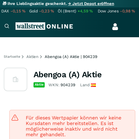
🎁 Ihre Lieblingsaktie geschenkt.
→ Jetzt Depot eröffnen
DAX
-0,15
%
Gold
-0,23
%
Öl (Brent)
+4,59
%
Dow Jones
-0,98
%
Aktien
Abengoa (A) Aktie | 904239
Startseite
Abengoa (A) Aktie
Aktie
WKN:
904239
Land
Für dieses Wertpapier können wir keine
Kursdaten mehr bereitstellen. Es ist
möglicherweise inaktiv und wird nicht
mehr gehandelt.