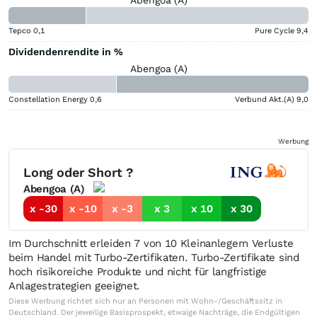
Abengoa (A)
Tepco
0,1
Pure Cycle
9,4
Dividendenrendite in %
Abengoa (A)
Constellation Energy
0,6
Verbund Akt.(A)
9,0
Werbung
Long oder Short ?
Abengoa (A)
x -30
x -10
x -3
x 3
x 10
x 30
Im Durchschnitt erleiden 7 von 10 Kleinanlegern Verluste
beim Handel mit Turbo-Zertifikaten. Turbo-Zertifikate sind
hoch risikoreiche Produkte und nicht für langfristige
Anlagestrategien geeignet.
Diese Werbung richtet sich nur an Personen mit Wohn-/Geschäftssitz in
Deutschland. Der jeweilige Basisprospekt, etwaige Nachträge, die Endgültigen