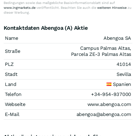
Bedingungen sowie das maßgebliche Basisinformationsblatt sind auf
www.ingmarkets.de
veröffentlicht. Beachten Sie auch die
weiteren Hinweise
zu
dieser Werbung.
Kontaktdaten Abengoa (A) Aktie
Name
Abengoa SA
Campus Palmas Altas,
Straße
Parcela ZE-3 Palmas Altas
PLZ
41014
Stadt
Sevilla
Land
Spanien
Telefon
+34-954-937000
Webseite
www.abengoa.com
E-Mail
abengoa@abengoa.com