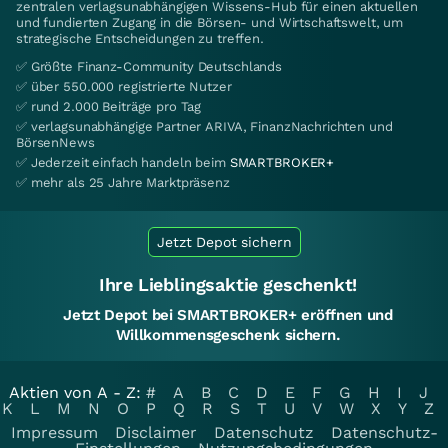
zentralen verlagsunabhängigen Wissens-Hub für einen aktuellen
und fundierten Zugang in die Börsen- und Wirtschaftswelt, um
strategische Entscheidungen zu treffen.
✅ Größte Finanz-Community Deutschlands
✅ über 550.000 registrierte Nutzer
✅ rund 2.000 Beiträge pro Tag
✅ verlagsunabhängige Partner ARIVA, FinanzNachrichten und
BörsenNews
✅ Jederzeit einfach handeln beim
SMARTBROKER+
✅ mehr als 25 Jahre Marktpräsenz
Jetzt Depot sichern
Ihre Lieblingsaktie geschenkt!
Jetzt Depot bei SMARTBROKER+ eröffnen und
Willkommensgeschenk sichern.
Aktien von A - Z:
#
A
B
C
D
E
F
G
H
I
J
K
L
M
N
O
P
Q
R
S
T
U
V
W
X
Y
Z
Impressum
Disclaimer
Datenschutz
Datenschutz-