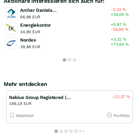
Aktionäre interessieren sich auch für:
-0,33
%
Archer Daniels Midland Company
+36,00
%
66,96 EUR
+0,87
%
Energiekontor
-28,80
%
34,90 EUR
+3,32
%
Nordex
+73,65
%
39,88 EUR
Mehr entdecken
-12,37
%
Nebius Group Registered (A)
166,18 EUR
Watchlist
Portfolio