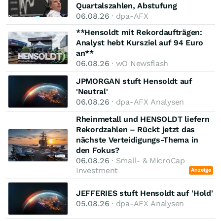
Quartalszahlen, Abstufung
06.08.26
· dpa-AFX
**Hensoldt mit Rekordaufträgen:
Analyst hebt Kursziel auf 94 Euro
an**
06.08.26
· wO Newsflash
JPMORGAN stuft Hensoldt auf
'Neutral'
06.08.26
· dpa-AFX Analysen
Rheinmetall und HENSOLDT liefern
Rekordzahlen – Rückt jetzt das
nächste Verteidigungs-Thema in
den Fokus?
06.08.26
· Small- & MicroCap
Investment
Anzeige
JEFFERIES stuft Hensoldt auf 'Hold'
05.08.26
· dpa-AFX Analysen