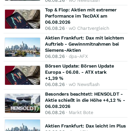
06.08.26
· wO Newsflash
Top & Flop: Aktien mit extremer
Performance im TecDAX am
06.08.2026
06.08.26
· wO Chartvergleich
Aktien Frankfurt: Dax mit leichtem
Auftrieb - Gewinnmitnahmen bei
Siemens-Aktien
06.08.26
· dpa-AFX
Börsen Update: Börsen Update
Europa - 06.08. - ATX stark
+1,39 %
06.08.26
· wO Newsflash
Besonders beachtet!: HENSOLDT -
Aktie schießt in die Höhe +4,12 % -
06.08.2026
06.08.26
· Markt Bote
Aktien Frankfurt: Dax leicht im Plus