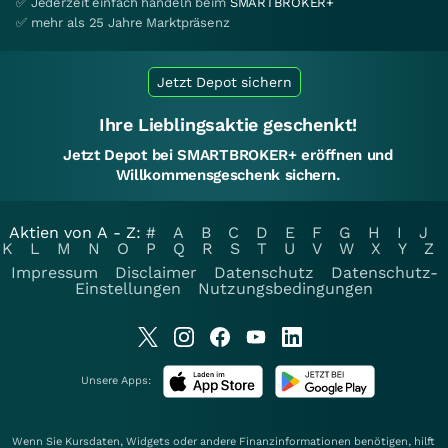
✅ Jederzeit einfach handeln beim
SMARTBROKER+
✅ mehr als 25 Jahre Marktpräsenz
Jetzt Depot sichern
Ihre Lieblingsaktie geschenkt!
Jetzt Depot bei SMARTBROKER+ eröffnen und
Willkommensgeschenk sichern.
Aktien von A - Z:
#
A
B
C
D
E
F
G
H
I
J
K
L
M
N
O
P
Q
R
S
T
U
V
W
X
Y
Z
Impressum
Disclaimer
Datenschutz
Datenschutz-
Einstellungen
Nutzungsbedingungen
Unsere Apps:
Wenn Sie Kursdaten, Widgets oder andere Finanzinformationen benötigen, hilft