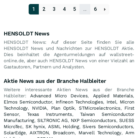
1
2
3
4
5
…
6
HENSOLDT News
HENSOLDT News: Auf dieser Seite finden Sie alle
HENSOLDT News und Nachrichten zur HENSOLDT Aktie.
Dies beinhaltet die Agenturmeldungen auf wallstreet-
online.de, aber auch HENSOLDT News von einer Vielzahl an
Gastautoren, Partnern und Analysten.
Aktie News aus der Branche Halbleiter
Weitere interessante Aktien News aus der Branche
Halbleiter:
Advanced Micro Devices
,
Applied Materials
,
Elmos Semiconductor
,
Infineon Technologies
,
Intel
,
Micron
Technology
,
NVIDIA
,
Plan Optik
,
STMicroelectronics
,
First
Sensor
,
Texas Instruments
,
Taiwan Semiconductor
Manufacturing
,
SILTRONIC AG
,
NXP Semiconductors
,
SUESS
MicroTec
,
SK hynix
,
ASML Holding
,
Sivers Semiconductors
,
SolarEdge
,
AIXTRON
,
Broadcom
,
Marvell Technology
,
Arm