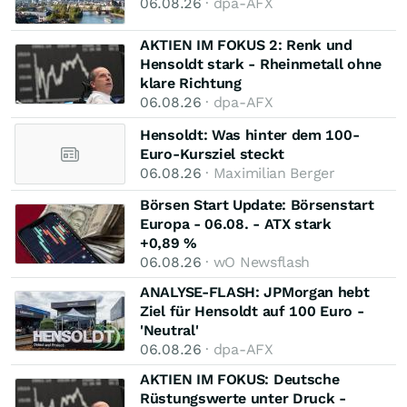
06.08.26
· dpa-AFX
AKTIEN IM FOKUS 2: Renk und
Hensoldt stark - Rheinmetall ohne
klare Richtung
06.08.26
· dpa-AFX
Hensoldt: Was hinter dem 100-
Euro-Kursziel steckt
06.08.26
· Maximilian Berger
Börsen Start Update: Börsenstart
Europa - 06.08. - ATX stark
+0,89 %
06.08.26
· wO Newsflash
ANALYSE-FLASH: JPMorgan hebt
Ziel für Hensoldt auf 100 Euro -
'Neutral'
06.08.26
· dpa-AFX
AKTIEN IM FOKUS: Deutsche
Rüstungswerte unter Druck -