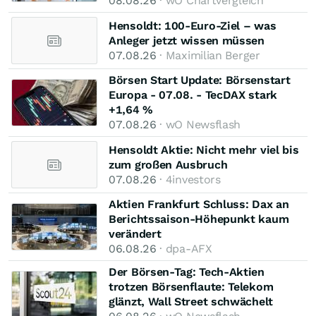
08.08.26
· wO Chartvergleich
Hensoldt: 100-Euro-Ziel – was
Anleger jetzt wissen müssen
07.08.26
· Maximilian Berger
Börsen Start Update: Börsenstart
Europa - 07.08. - TecDAX stark
+1,64 %
07.08.26
· wO Newsflash
Hensoldt Aktie: Nicht mehr viel bis
zum großen Ausbruch
07.08.26
· 4investors
Aktien Frankfurt Schluss: Dax an
Berichtssaison-Höhepunkt kaum
verändert
06.08.26
· dpa-AFX
Der Börsen-Tag: Tech-Aktien
trotzen Börsenflaute: Telekom
glänzt, Wall Street schwächelt