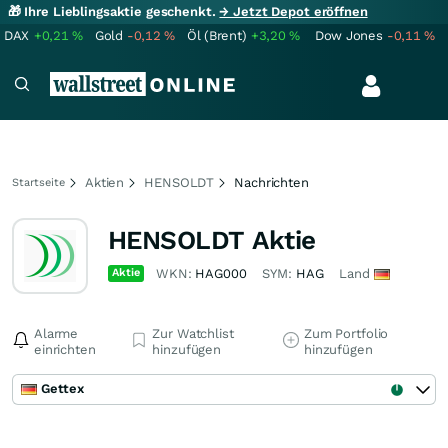
🎁 Ihre Lieblingsaktie geschenkt.
→ Jetzt Depot eröffnen
DAX
+0,21
%
Gold
-0,12
%
Öl (Brent)
+3,20
%
Dow Jones
-0,11
%
Aktien
HENSOLDT
Nachrichten
Startseite
HENSOLDT Aktie
Aktie
WKN:
HAG000
SYM:
HAG
Land
Alarme
Zur Watchlist
Zum Portfolio
einrichten
hinzufügen
hinzufügen
Gettex