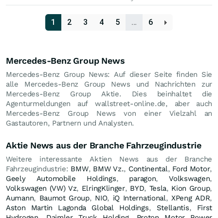
1
2
3
4
5
…
6
Mercedes-Benz Group News
Mercedes-Benz Group News: Auf dieser Seite finden Sie
alle Mercedes-Benz Group News und Nachrichten zur
Mercedes-Benz Group Aktie. Dies beinhaltet die
Agenturmeldungen auf wallstreet-online.de, aber auch
Mercedes-Benz Group News von einer Vielzahl an
Gastautoren, Partnern und Analysten.
Aktie News aus der Branche Fahrzeugindustrie
Weitere interessante Aktien News aus der Branche
Fahrzeugindustrie:
BMW
,
BMW Vz.
,
Continental
,
Ford Motor
,
Geely Automobile Holdings
,
paragon
,
Volkswagen
,
Volkswagen (VW) Vz
,
ElringKlinger
,
BYD
,
Tesla
,
Kion Group
,
Aumann
,
Baumot Group
,
NIO
,
iQ International
,
XPeng ADR
,
Aston Martin Lagonda Global Holdings
,
Stellantis
,
First
Hydrogen
,
Daimler Truck Holding
,
Proton Motor Power