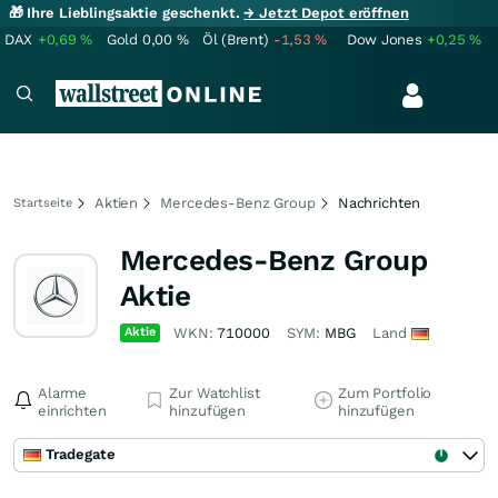
🎁 Ihre Lieblingsaktie geschenkt.
→ Jetzt Depot eröffnen
DAX
+0,69
%
Gold
0,00
%
Öl (Brent)
-1,53
%
Dow Jones
+0,25
%
Aktien
Mercedes-Benz Group
Nachrichten
Startseite
Mercedes-Benz Group
Aktie
Aktie
WKN:
710000
SYM:
MBG
Land
Alarme
Zur Watchlist
Zum Portfolio
einrichten
hinzufügen
hinzufügen
Tradegate