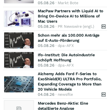
05.08.26
· Markt Bote
MacPaw Partners with Liquid AI to
Bring On-Device AI to Millions of
Mac Users
05.08.26
· PR Newswire (engl.)
Schon mehr als 100.000 Anträge
auf E-Auto-Förderung
05.08.26
· dpa-AFX
Ifo-Institut: Die Autoindustrie
schöpft Hoffnung
05.08.26
· dpa-AFX
Alchemy Adds Ford F-Series to
ExoShield(R) ULTRA Pro Portfolio,
Expanding Coverage to More than
20 Vehicle Models
04.08.26
· newsfile
Mercedes Benz-Aktie: Eine
detaillierte Analyse