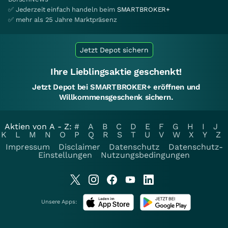
✅ Jederzeit einfach handeln beim
SMARTBROKER+
✅ mehr als 25 Jahre Marktpräsenz
Jetzt Depot sichern
Ihre Lieblingsaktie geschenkt!
Jetzt Depot bei SMARTBROKER+ eröffnen und
Willkommensgeschenk sichern.
Aktien von A - Z:
#
A
B
C
D
E
F
G
H
I
J
K
L
M
N
O
P
Q
R
S
T
U
V
W
X
Y
Z
Impressum
Disclaimer
Datenschutz
Datenschutz-
Einstellungen
Nutzungsbedingungen
Unsere Apps: