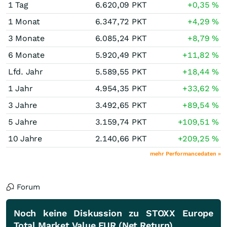
1 Tag
6.620,09
PKT
+0,35
%
1 Monat
6.347,72
PKT
+4,29
%
3 Monate
6.085,24
PKT
+8,79
%
6 Monate
5.920,49
PKT
+11,82
%
Lfd. Jahr
5.589,55
PKT
+18,44
%
1 Jahr
4.954,35
PKT
+33,62
%
3 Jahre
3.492,65
PKT
+89,54
%
5 Jahre
3.159,74
PKT
+109,51
%
10 Jahre
2.140,66
PKT
+209,25
%
mehr Performancedaten »
Forum
Noch keine Diskussion zu STOXX Europe
Total Market Value EUR (Net Return)