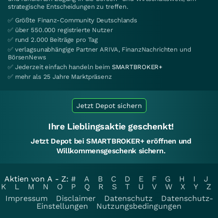
strategische Entscheidungen zu treffen.
✅ Größte Finanz-Community Deutschlands
✅ über 550.000 registrierte Nutzer
✅ rund 2.000 Beiträge pro Tag
✅ verlagsunabhängige Partner ARIVA, FinanzNachrichten und
BörsenNews
✅ Jederzeit einfach handeln beim
SMARTBROKER+
✅ mehr als 25 Jahre Marktpräsenz
Jetzt Depot sichern
Ihre Lieblingsaktie geschenkt!
Jetzt Depot bei SMARTBROKER+ eröffnen und
Willkommensgeschenk sichern.
Aktien von A - Z:
#
A
B
C
D
E
F
G
H
I
J
K
L
M
N
O
P
Q
R
S
T
U
V
W
X
Y
Z
Impressum
Disclaimer
Datenschutz
Datenschutz-
Einstellungen
Nutzungsbedingungen