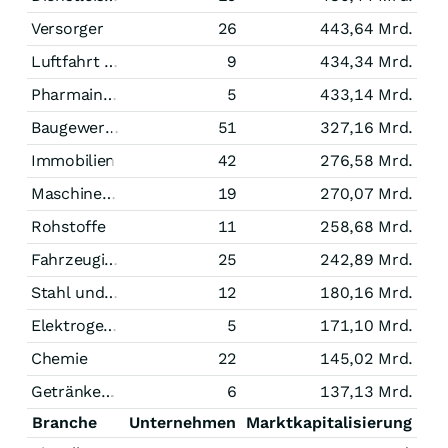
Versorger
26
443,64 Mrd.
Luftfahrt und Raumfahrt
9
434,34 Mrd.
Pharmaindustrie
5
433,14 Mrd.
Baugewerbe
51
327,16 Mrd.
Immobilien
42
276,58 Mrd.
Maschinenbau
19
270,07 Mrd.
Rohstoffe
11
258,68 Mrd.
Fahrzeugindustrie
25
242,89 Mrd.
Stahl und Bergbau
12
180,16 Mrd.
Elektrogeräte
5
171,10 Mrd.
Chemie
22
145,02 Mrd.
Getränke/Tabak
6
137,13 Mrd.
Branche
Unternehmen
Marktkapitalisierung