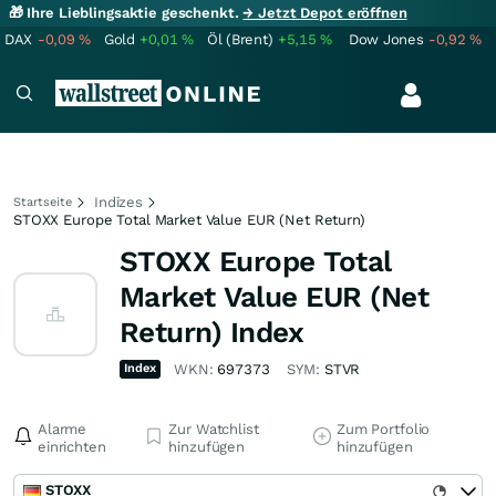
🎁 Ihre Lieblingsaktie geschenkt.
→ Jetzt Depot eröffnen
DAX
-0,09
%
Gold
+0,01
%
Öl (Brent)
+5,15
%
Dow Jones
-0,92
%
Indizes
Startseite
STOXX Europe Total Market Value EUR (Net Return)
STOXX Europe Total
Market Value EUR (Net
Return) Index
Index
WKN:
697373
SYM:
STVR
Alarme
Zur Watchlist
Zum Portfolio
einrichten
hinzufügen
hinzufügen
STOXX