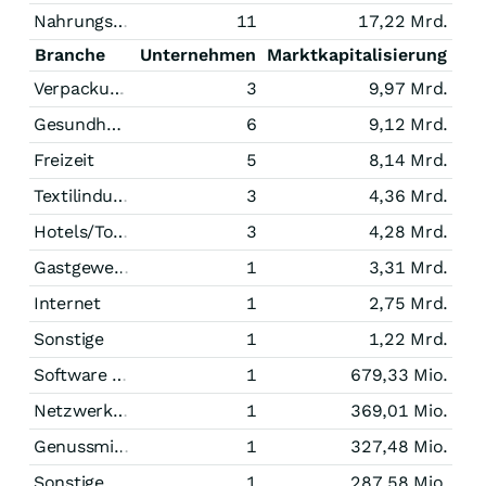
Nahrungsmittel
11
17,22 Mrd.
Branche
Unternehmen
Marktkapitalisierung
Verpackungsindustrie
3
9,97 Mrd.
Gesundheitswesen
6
9,12 Mrd.
Freizeit
5
8,14 Mrd.
Textilindustrie
3
4,36 Mrd.
Hotels/Tourismus
3
4,28 Mrd.
Gastgewerbe
1
3,31 Mrd.
Internet
1
2,75 Mrd.
Sonstige
1
1,22 Mrd.
Software und Internet
1
679,33 Mio.
Netzwerktechnik
1
369,01 Mio.
Genussmittel
1
327,48 Mio.
Sonstige Technologie
1
287,58 Mio.