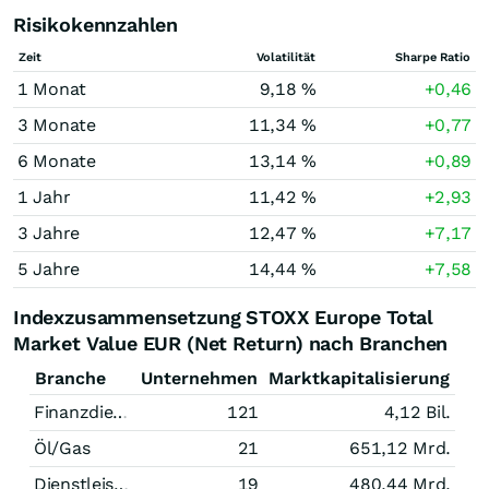
Risikokennzahlen
Zeit
Volatilität
Sharpe Ratio
1 Monat
9,18 %
+0,46
3 Monate
11,34 %
+0,77
6 Monate
13,14 %
+0,89
1 Jahr
11,42 %
+2,93
3 Jahre
12,47 %
+7,17
5 Jahre
14,44 %
+7,58
Indexzusammensetzung STOXX Europe Total
Market Value EUR (Net Return) nach Branchen
Branche
Unternehmen
Marktkapitalisierung
Finanzdienstleistungen
121
4,12 Bil.
Öl/Gas
21
651,12 Mrd.
Dienstleistungen
19
480,44 Mrd.