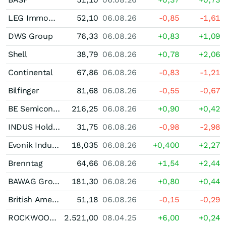
LEG Immobilien
52,10
06.08.26
-0,85
-1,61
DWS Group
76,33
06.08.26
+0,83
+1,09
Shell
38,79
06.08.26
+0,78
+2,06
Continental
67,86
06.08.26
-0,83
-1,21
Bilfinger
81,68
06.08.26
-0,55
-0,67
BE Semiconductor Industries
216,25
06.08.26
+0,90
+0,42
INDUS Holding
31,75
06.08.26
-0,98
-2,98
Evonik Industries
18,035
06.08.26
+0,400
+2,27
Brenntag
64,66
06.08.26
+1,54
+2,44
BAWAG Group
181,30
06.08.26
+0,80
+0,44
British American Tobacco
51,18
06.08.26
-0,15
-0,29
ROCKWOOL Bearer and/or registered (A)
2.521,00
08.04.25
+6,00
+0,24