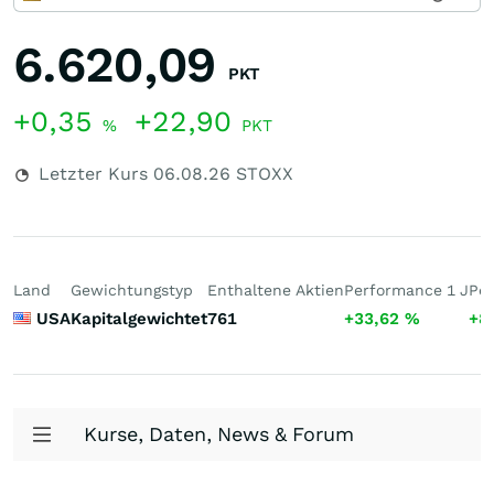
6.620,09
PKT
+0,35
+22,90
%
PKT
Letzter Kurs
06.08.26
STOXX
Land
Gewichtungstyp
Enthaltene Aktien
Performance 1 J
Per
USA
Kapitalgewichtet
761
+33,62
%
+8
Kurse, Daten, News & Forum