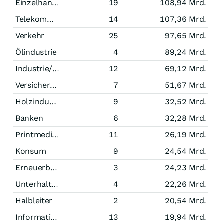
Einzelhandel
19
108,94 Mrd.
Telekommunikation
14
107,36 Mrd.
Verkehr
25
97,65 Mrd.
Ölindustrie
4
89,24 Mrd.
Industrie/Mischkonzerne
12
69,12 Mrd.
Versicherungen
7
51,67 Mrd.
Holzindustrie
9
32,52 Mrd.
Banken
6
32,28 Mrd.
Printmedien
11
26,19 Mrd.
Konsum
9
24,54 Mrd.
Erneuerbare Energien
3
24,23 Mrd.
Unterhaltung
4
22,26 Mrd.
Halbleiter
2
20,54 Mrd.
Informationstechnologie
13
19,94 Mrd.