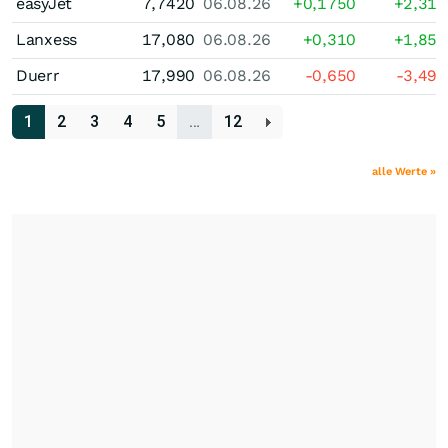
easyJet
7,7420
06.08.26
+0,1750
+2,31
Lanxess
17,080
06.08.26
+0,310
+1,85
Duerr
17,990
06.08.26
-0,650
-3,49
1
2
3
4
5
…
12
alle Werte »