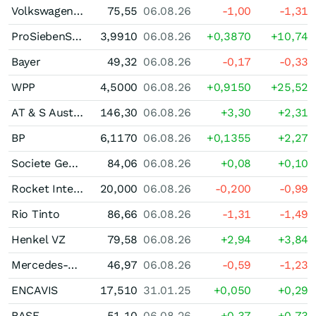
Volkswagen (VW) Vz
75,55
06.08.26
-1,00
-1,31
ProSiebenSat.1 Media
3,9910
06.08.26
+0,3870
+10,74
Bayer
49,32
06.08.26
-0,17
-0,33
WPP
4,5000
06.08.26
+0,9150
+25,52
AT & S Austria Technologie & Systemtechnik
146,30
06.08.26
+3,30
+2,31
BP
6,1170
06.08.26
+0,1355
+2,27
Societe Generale
84,06
06.08.26
+0,08
+0,10
Rocket Internet
20,000
06.08.26
-0,200
-0,99
Rio Tinto
86,66
06.08.26
-1,31
-1,49
Henkel VZ
79,58
06.08.26
+2,94
+3,84
Mercedes-Benz Group
46,97
06.08.26
-0,59
-1,23
ENCAVIS
17,510
31.01.25
+0,050
+0,29
BASF
51,10
06.08.26
+0,37
+0,73