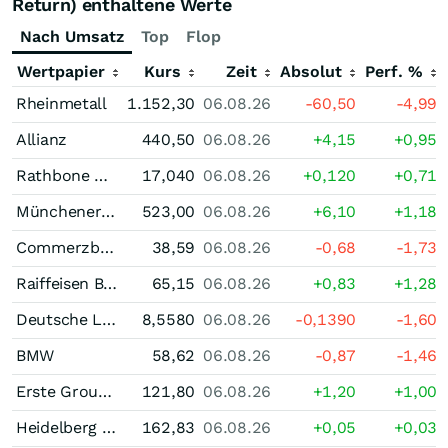
Return) enthaltene Werte
Nach Umsatz
Top
Flop
Wertpapier
Kurs
Zeit
Absolut
Perf. %
Rheinmetall
1.152,30
06.08.26
-60,50
-4,99
Allianz
440,50
06.08.26
+4,15
+0,95
Rathbone Group
17,040
06.08.26
+0,120
+0,71
Münchener Rück
523,00
06.08.26
+6,10
+1,18
Commerzbank
38,59
06.08.26
-0,68
-1,73
Raiffeisen Bank International
65,15
06.08.26
+0,83
+1,28
Deutsche Lufthansa
8,5580
06.08.26
-0,1390
-1,60
BMW
58,62
06.08.26
-0,87
-1,46
Erste Group Bank
121,80
06.08.26
+1,20
+1,00
Heidelberg Materials
162,83
06.08.26
+0,05
+0,03