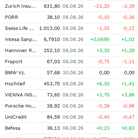
Zurich Insurance Group
631,80
06.08.26
-22,20
-3,39
PORR
38,10
06.08.26
-0,10
-0,26
Swiss Life Holding
1.013,00
06.08.26
-1,25
-0,12
Intesa Sanpaolo
6,7910
06.08.26
+0,0695
+1,03
Hannover Rueck
252,10
06.08.26
+3,20
+1,29
Fraport
67,03
06.08.26
-0,75
-1,11
BMW Vz.
57,68
30.06.26
0,00
0,00
Hochtief
453,70
06.08.26
+6,30
+1,41
VIENNA INSURANCE GROUP Wiener Versicherung Gruppe
73,65
06.08.26
+2,75
+3,88
Porsche Holding SE
28,92
06.08.26
-0,29
-0,98
UniCredit
84,59
06.08.26
-0,40
-0,47
Befesa
36,13
06.08.26
+0,23
+0,63