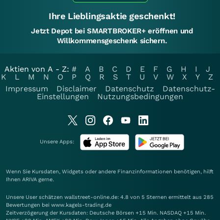
Ihre Lieblingsaktie geschenkt!
Jetzt Depot bei SMARTBROKER+ eröffnen und
Willkommensgeschenk sichern.
Aktien von A - Z:
#
A
B
C
D
E
F
G
H
I
J
K
L
M
N
O
P
Q
R
S
T
U
V
W
X
Y
Z
Impressum
Disclaimer
Datenschutz
Datenschutz-
Einstellungen
Nutzungsbedingungen
Unsere Apps:
Wenn Sie Kursdaten, Widgets oder andere Finanzinformationen benötigen, hilft
Ihnen
ARIVA
gerne.
Unsere User schätzen wallstreet-online.de: 4.8 von 5 Sternen ermittelt aus 285
Bewertungen bei www.kagels-trading.de
Zeitverzögerung der Kursdaten: Deutsche Börsen +15 Min. NASDAQ +15 Min.