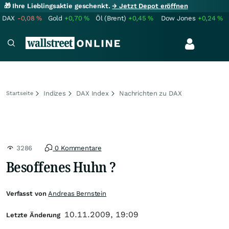
🎁 Ihre Lieblingsaktie geschenkt.
→ Jetzt Depot eröffnen
DAX
-0,08
%
Gold
+0,70
%
Öl (Brent)
+0,45
%
Dow Jones
+0,24
%
Indizes
DAX Index
Nachrichten zu DAX
Startseite
3286
0 Kommentare
Besoffenes Huhn ?
Verfasst von
Andreas Bernstein
10.11.2009, 19:09
Letzte Änderung