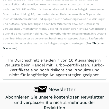
ausschließlich die jeweiligen externen Autoren verantwortlich. Ihre bei
wallstreetONLINE veröffentlichten Inhalte sind nicht von Anlageinteressen der
Smartbroker Holding AG, ihrer verbundenen Unternehmen, ihrer Organe oder
ihrer Mitarbeiter bestimmt und spiegeln nicht notwendigerweise die Meinungen
und Auffassungen ihrer Organe oder ihrer Mitarbeiter bzw. der Organe ihrer
verbundenen Unternehmen wider. Sie sind insbesondere nicht als Aufforderung
durch die Smartbroker Holding AG, ihre verbundenen Unternehmen, ihre Organe
oder ihrer Mitarbeiter zu verstehen, bestimmte Anlageprodukte zu kaufen oder
zu verkaufen oder eine bestimmte Anlagestrategie zu verfolgen. (
Ausführlicher
Disclaimer
)
Im Durchschnitt erleiden 7 von 10 Kleinanlegern
Verluste beim Handel mit Turbo-Zertifikaten. Turbo-
Zertifikate sind hoch risikoreiche Produkte und
nicht für langfristige Anlagestrategien geeignet.
Newsletter
Abonnieren Sie unsere kostenlosen Newsletter
und verpassen Sie nichts mehr aus der
Redaktion