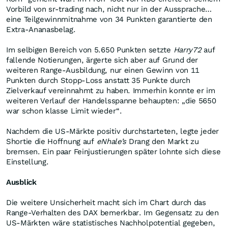
Vorbild von sr-trading nach, nicht nur in der Aussprache…
eine Teilgewinnmitnahme von 34 Punkten garantierte den
Extra-Ananasbelag.
Im selbigen Bereich von 5.650 Punkten setzte
Harry72
auf
fallende Notierungen, ärgerte sich aber auf Grund der
weiteren Range-Ausbildung, nur einen Gewinn von 11
Punkten durch Stopp-Loss anstatt 35 Punkte durch
Zielverkauf vereinnahmt zu haben. Immerhin konnte er im
weiteren Verlauf der Handelsspanne behaupten: „die 5650
war schon klasse Limit wieder“.
Nachdem die US-Märkte positiv durchstarteten, legte jeder
Shortie die Hoffnung auf
eNhale’s
Drang den Markt zu
bremsen. Ein paar Feinjustierungen später lohnte sich diese
Einstellung.
Ausblick
Die weitere Unsicherheit macht sich im Chart durch das
Range-Verhalten des DAX bemerkbar. Im Gegensatz zu den
US-Märkten wäre statistisches Nachholpotential gegeben,