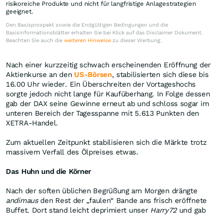
risikoreiche Produkte und nicht für langfristige Anlagestrategien
geeignet.
Den Basisprospekt sowie die Endgültigen Bedingungen und die
Basisinformationsblätter erhalten Sie bei Klick auf das Disclaimer Dokument.
Beachten Sie auch die
weiteren Hinweise
zu dieser Werbung.
Nach einer kurzzeitig schwach erscheinenden Eröffnung der
Aktienkurse an den
US-Börsen
, stabilisierten sich diese bis
16.00 Uhr wieder. Ein Überschreiten der Vortageshochs
sorgte jedoch nicht lange für Kaufüberhang. In Folge dessen
gab der DAX seine Gewinne erneut ab und schloss sogar im
unteren Bereich der Tagesspanne mit 5.613 Punkten den
XETRA-Handel.
Zum aktuellen Zeitpunkt stabilisieren sich die Märkte trotz
massivem Verfall des Ölpreises etwas.
Das Huhn und die Körner
Nach der soften üblichen Begrüßung am Morgen drängte
andimaus
den Rest der „faulen“ Bande ans frisch eröffnete
Buffet. Dort stand leicht deprimiert unser
Harry72
und gab