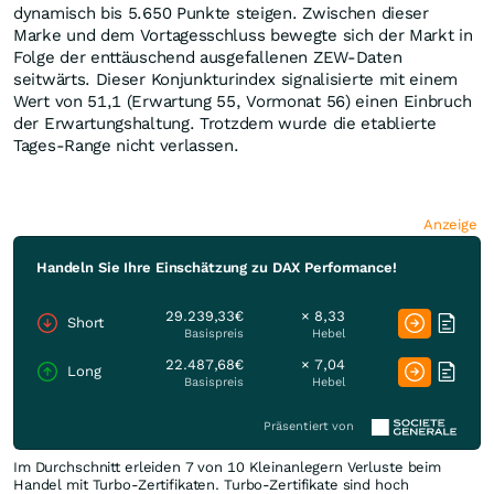
dynamisch bis 5.650 Punkte steigen. Zwischen dieser
Marke und dem Vortagesschluss bewegte sich der Markt in
Folge der enttäuschend ausgefallenen ZEW-Daten
seitwärts. Dieser Konjunkturindex signalisierte mit einem
Wert von 51,1 (Erwartung 55, Vormonat 56) einen Einbruch
der Erwartungshaltung. Trotzdem wurde die etablierte
Tages-Range nicht verlassen.
Anzeige
Handeln Sie Ihre Einschätzung zu DAX Performance!
29.239,33€
× 8,33
Short
Basispreis
Hebel
22.487,68€
× 7,04
Long
Basispreis
Hebel
Präsentiert von
Im Durchschnitt erleiden 7 von 10 Kleinanlegern Verluste beim
Handel mit Turbo-Zertifikaten. Turbo-Zertifikate sind hoch