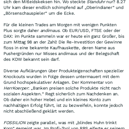
sich den Mitleidskeksen hin. Wo steckte
Standuhr
nur? 8.27
Uhr kam dieser endlich schimpfend auf „Oberindianer“ und
„Börsenschauspieler“ um die Ecke.
Für die kleinen Trades am Morgen mit wenigen Punkten
Plus sorgte daher
andimaus
. Ob EUR/USD, FTSE oder der
DAX: im Punkte sammeln war er heute ein ganz Großer, bis
zum Mittag 98 an der Zahl! Die Re-Investition der Gewinne
floss in eine bekannte Kaufhauskette, deren Name aus
Pushergründen nur Misses andimaus und der Belegschaft
des KDW bekannt sein darf.
Diverse Aufklärungen über Produkteigenschaften spezieller
Knockouts wurden in Folge dessen untermauert mit dem
Grund hochspekulativer Anlagen. Der Kommentar von
HerrKoerper
: „Banken preisen solche Produkte nicht nach
sozialen Aspekten.“ Regt sicherlich zum Nachdenken an.
Ob daher ein hoher Hebel und ein kleines Konto zum
nachhaltigen Erfolg führt, ist zu bezweifeln, konnte jedoch
nicht abschließend geklärt werden.
FOSSILION
zeigte parallel, was mit „blindes Huhn trinkt
Korn“ gemeint war. Im Profi-Tool von RBS eiferte er seinem