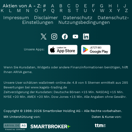
Aktien von A - Z:
#
A
B
C
D
E
F
G
H
I
J
K
L
M
N
O
P
Q
R
S
T
U
V
W
X
Y
Z
Impressum
Disclaimer
Datenschutz
Datenschutz-
Einstellungen
Nutzungsbedingungen
Unsere Apps:
Wenn Sie Kursdaten, Widgets oder andere Finanzinformationen benötigen, hilft
Ihnen
ARIVA
gerne.
Unsere User schätzen wallstreet-online.de: 4.8 von 5 Sternen ermittelt aus 285
Bewertungen bei www.kagels-trading.de
Zeitverzögerung der Kursdaten: Deutsche Börsen +15 Min. NASDAQ +15 Min.
NYSE +20 Min. AMEX +20 Min. Dow Jones +15 Min. Alle Angaben ohne Gewähr.
Copyright © 1998-2026 Smartbroker Holding AG - Alle Rechte vorbehalten.
Mit Unterstützung von:
Daten & Kurse von: