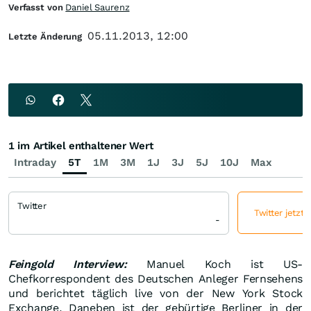
Verfasst von
Daniel Saurenz
05.11.2013, 12:00
Letzte Änderung
1 im Artikel enthaltener Wert
Intraday
5T
1M
3M
1J
3J
5J
10J
Max
Twitter
Twitter jetzt 
-
Feingold Interview:
Manuel Koch ist US-
Chefkorrespondent des Deutschen Anleger Fernsehens
und berichtet täglich live von der New York Stock
Exchange. Daneben ist der gebürtige Berliner in der