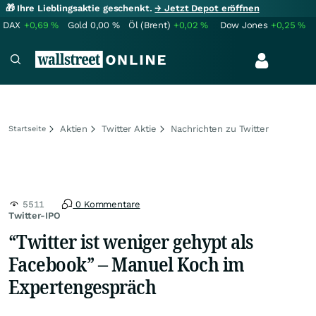
🎁 Ihre Lieblingsaktie geschenkt.
→ Jetzt Depot eröffnen
DAX
+0,69
%
Gold
0,00
%
Öl (Brent)
+0,02
%
Dow Jones
+0,25
%
Aktien
Twitter Aktie
Nachrichten zu Twitter
Startseite
5511
0 Kommentare
Twitter-IPO
“Twitter ist weniger gehypt als
Facebook” – Manuel Koch im
Expertengespräch