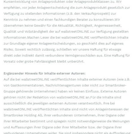
Kursentwicklung von Anlageprodukten oder Anlageproduktklassen zu. Wir
empfehlen, vor jeder Anlageentscheidung die zum Anlageprodukt gesetzlich zur
Verfügung zu stellenden Informationen (z.B. den Verkaufsprospekt) zur
Kenntnis zu nehmen und einen fachkundigen Berater zu konsultieren.Wir
übernehmen keine Gewähr für die Aktualität, Richtigkeit, Angemessenheit,
Qualität und Vollständigkeit der auf wallstreetONLINE zur Verfügung gestellten
Informationen.Machen Leser die bei wallstreetONLINE veröffentlichten Inhalte
zur Grundlage eigener Anlageentscheidungen, so geschieht dies auf eigenes
Risiko. Soweit rechtlich zulässig, schließen wir unsere Haftung für etwaige
direkt oder indirekt damit verbundene Vermögensschäden aus. Eine Haftung für
Vorsatz oder grobe Fahrlässigkeit bleibt unberührt.
Ergänzender Hinweis für Inhalte externer Autoren:
Auf die bei wallstreetONLINE veröffentlichten Inhalte externer Autoren (wie z.B.
von Gastkommentatoren, Nachrichtenagenturen oder nicht zur Smartbroker-
Gruppe gehörende Unternehmen) haben wir keinen Einfluss. Externe Autoren
gehören nicht der Redaktion von wallstreetONLINE an.Für die Inhalte sind
ausschließlich die jeweiligen externen Autoren verantwortlich. Ihre bei
wallstreetONLINE veröffentlichten Inhalte sind nicht von Anlageinteressen der
Smartbroker Holding AG, ihrer verbundenen Unternehmen, ihrer Organe oder
ihrer Mitarbeiter bestimmt und spiegeln nicht notwendigerweise die Meinungen
und Auffassungen ihrer Organe oder ihrer Mitarbeiter bzw. der Organe ihrer
verbundenen Unternehmen wider. Sie sind insbesondere nicht als Aufforderung