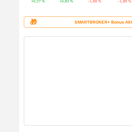
+0,27
%
+0,83
%
-1,89
%
-1,89
%
🎁
SMARTBROKER+ Bonus Aktion