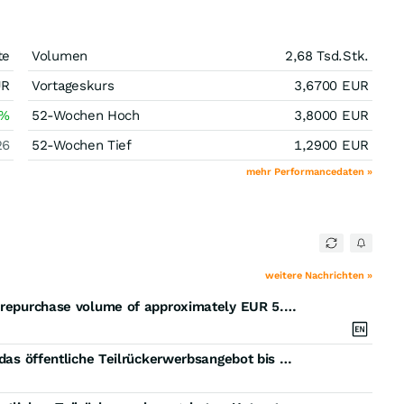
te
Volumen
2,68 Tsd.
Stk.
UR
Vortageskurs
3,6700
EUR
%
52-Wochen Hoch
3,8000
EUR
26
52-Wochen Tief
1,2900
EUR
mehr Performancedaten »
weitere Nachrichten »
Cliq Digital AG completes Repurchase Offer with a repurchase volume of approximately EUR 5.3 million
Cliq Digital AG: Verlängerung der Annahmefrist für das öffentliche Teilrückerwerbsangebot bis zum 8. Juli 2026