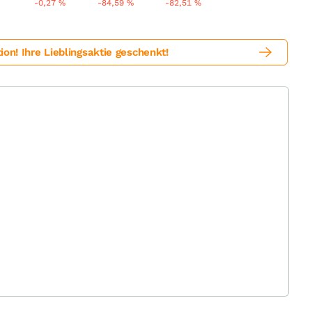
-0,27
%
-84,59
%
-82,51
%
! Ihre Lieblingsaktie geschenkt!