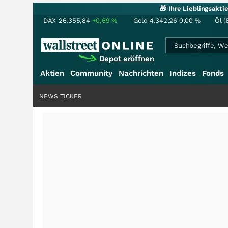
🎁 Ihre Lieblingsakt
DAX
26.355,84
+0,69
%
Gold
4.342,26
0,00
%
Öl (
Depot eröffnen
Aktien
Community
Nachrichten
Indizes
Fonds
NEWS TICKER