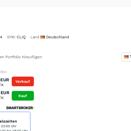
S4
SYM:
CLIQ
Land
Deutschland
m Portfolio hinzufügen
ufen
EUR
Verkauf
TK
EUR
Kauf
TK
elszeiten
s 23:00 Uhr
:00 bis 19:00 Uhr