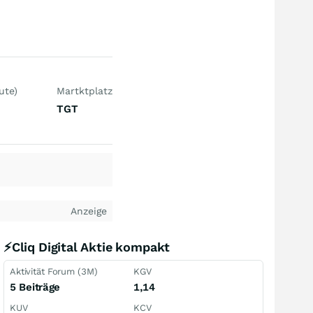
ute)
Martktplatz
TGT
Anzeige
⚡Cliq Digital Aktie kompakt
Aktivität Forum (3M)
KGV
5 Beiträge
1,14
KUV
KCV