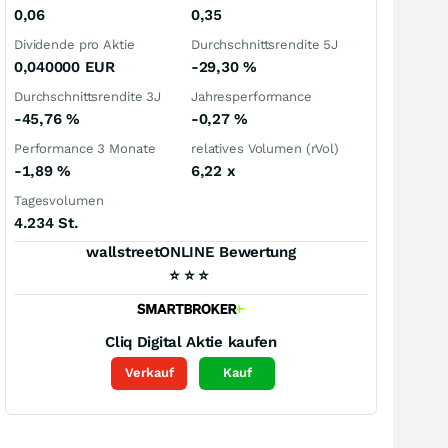
0,06
0,35
Dividende pro Aktie
Durchschnittsrendite 5J
0,040000
EUR
-29,30
%
Durchschnittsrendite 3J
Jahresperformance
-45,76
%
-0,27
%
Performance 3 Monate
relatives Volumen (rVol)
-1,89
%
6,22
x
Tagesvolumen
4.234 St.
wallstreetONLINE Bewertung
⭐
⭐
⭐
Cliq Digital
Aktie kaufen
Verkauf
Kauf