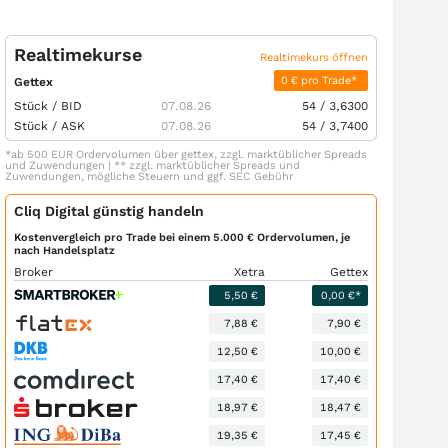
Realtimekurse
Realtimekurs öffnen
0 € pro Trade*
Gettex
Stück /
BID
07.08.26
54
/
3,6300
Stück /
ASK
07.08.26
54
/
3,7400
*ab 500 EUR Ordervolumen über gettex, zzgl. marktüblicher Spreads
und Zuwendungen | ** zzgl. marktüblicher Spreads und
Zuwendungen, mögliche Steuern und ggf. SEC Gebühr
Cliq Digital günstig handeln
Kostenvergleich pro Trade bei einem 5.000 € Ordervolumen, je
nach Handelsplatz
Broker
Xetra
Gettex
5,50 €
0,00 €*
7,88 €
7,90 €
12,50 €
10,00 €
17,40 €
17,40 €
18,97 €
18,47 €
19,35 €
17,45 €