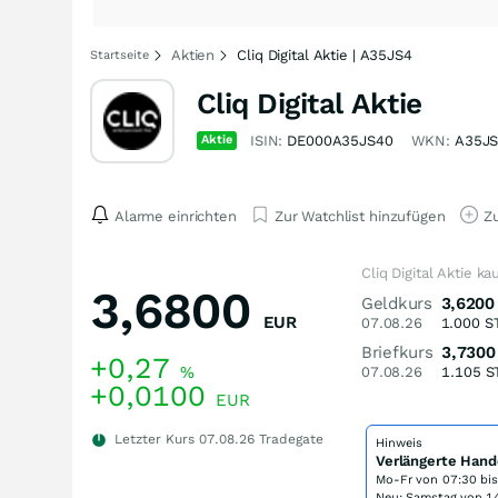
Aktien
Cliq Digital Aktie | A35JS4
Startseite
Cliq Digital Aktie
Aktie
ISIN:
DE000A35JS40
WKN:
A35J
Alarme einrichten
Zur Watchlist hinzufügen
Zu
Cliq Digital Aktie ka
3,6800
Geldkurs
3,6200
EUR
07.08.26
1.000
S
Briefkurs
3,7300
+0,27
%
07.08.26
1.105
S
+0,0100
EUR
Letzter Kurs
07.08.26
Tradegate
Hinweis
Verlängerte Hand
Mo-Fr von
07:30 bi
Neu: Samstag von 14