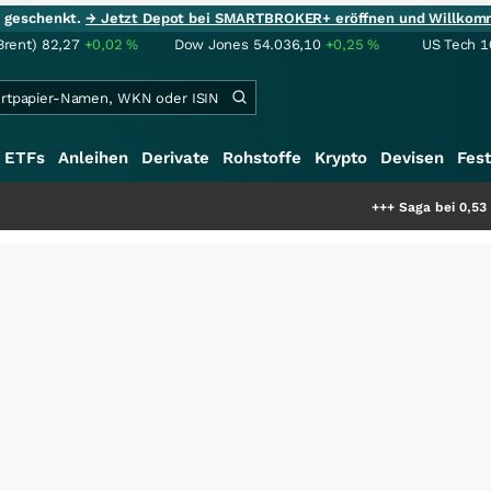
ie geschenkt.
→ Jetzt Depot bei SMARTBROKER+ eröffnen und Willkom
Brent)
82,27
+0,02
%
Dow Jones
54.036,10
+0,25
%
US Tech 1
ETFs
Anleihen
Derivate
Rohstoffe
Krypto
Devisen
Fest
+++
Saga bei 0,53 CAD: Bewert