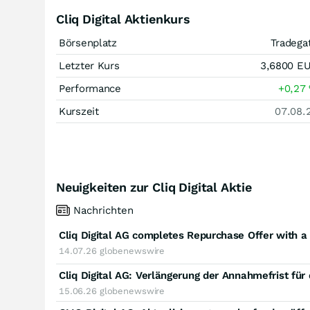
Cliq Digital Aktienkurs
Börsenplatz
Tradega
Letzter Kurs
3,6800
E
Performance
+0,27
Kurszeit
07.08.
Neuigkeiten zur Cliq Digital Aktie
Nachrichten
14.07.26
globenewswire
15.06.26
globenewswire