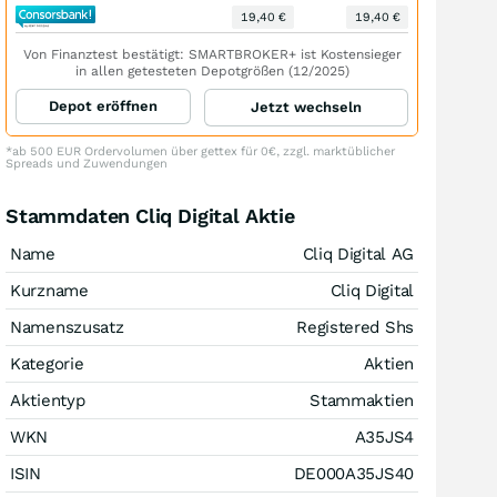
19,40 €
19,40 €
Von Finanztest bestätigt: SMARTBROKER+ ist Kostensieger
in allen getesteten Depotgrößen (12/2025)
Depot eröffnen
Jetzt wechseln
*ab 500 EUR Ordervolumen über gettex für 0€, zzgl. marktüblicher
Spreads und Zuwendungen
Stammdaten Cliq Digital Aktie
Name
Cliq Digital AG
Kurzname
Cliq Digital
Namenszusatz
Registered Shs
Kategorie
Aktien
Aktientyp
Stammaktien
WKN
A35JS4
ISIN
DE000A35JS40