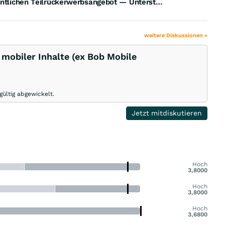
CLIQ Digital AG: Aktualisierung zum laufenden öffentlichen Teilrückerwerbsangebot — Unterstützung für Aktionäre und Ausblick des Vorstands auf die künftige Aktionärsstruktur der Gesellschaft
weitere Diskussionen »
r mobiler Inhalte (ex Bob Mobile
gültig abgewickelt.
Jetzt mitdiskutieren
Hoch
3,8000
Hoch
3,8000
Hoch
3,6800