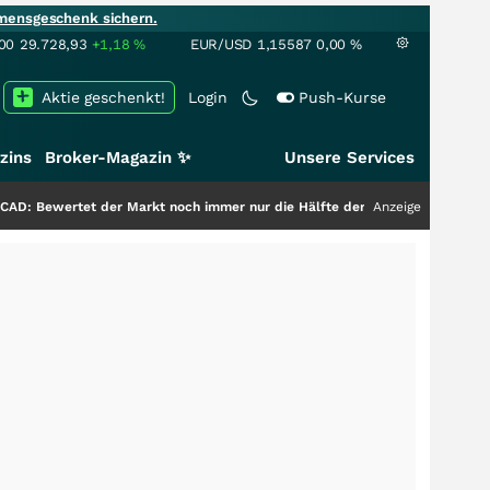
mensgeschenk sichern.
00
29.728,93
+1,18
%
EUR/USD
1,15587
0,00
%
Aktie geschenkt!
Login
Push-Kurse
zins
Broker-Magazin ✨
Unsere Services
et der Markt noch immer nur die Hälfte der Story?
+++
Anzeige