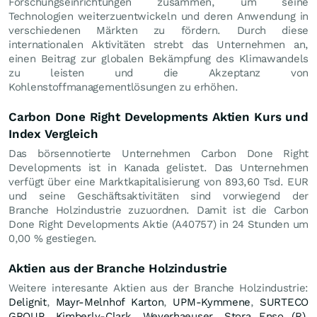
Forschungseinrichtungen zusammen, um seine
Technologien weiterzuentwickeln und deren Anwendung in
verschiedenen Märkten zu fördern. Durch diese
internationalen Aktivitäten strebt das Unternehmen an,
einen Beitrag zur globalen Bekämpfung des Klimawandels
zu leisten und die Akzeptanz von
Kohlenstoffmanagementlösungen zu erhöhen.
Carbon Done Right Developments Aktien Kurs und
Index Vergleich
Das börsennotierte Unternehmen Carbon Done Right
Developments ist in Kanada gelistet. Das Unternehmen
verfügt über eine Marktkapitalisierung von 893,60 Tsd.
EUR
und seine Geschäftsaktivitäten sind vorwiegend der
Branche Holzindustrie zuzuordnen. Damit ist die Carbon
Done Right Developments Aktie (A40757) in 24 Stunden um
0,00
%
gestiegen.
Aktien aus der Branche Holzindustrie
Weitere interesante Aktien aus der Branche Holzindustrie:
Delignit
,
Mayr-Melnhof Karton
,
UPM-Kymmene
,
SURTECO
GROUP
,
Kimberly-Clark
,
Weyerhaeuser
,
Stora Enso (R)
,