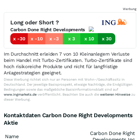
Werbung
Long oder Short ?
Carbon Done Right Developments
x -30
x -10
x -3
x 3
x 10
x 30
Im Durchschnitt erleiden 7 von 10 Kleinanlegern Verluste
beim Handel mit Turbo-Zertifikaten. Turbo-Zertifikate sind
hoch risikoreiche Produkte und nicht für langfristige
Anlagestrategien geeignet.
Diese Werbung richtet sich nur an Personen mit Wohn-/Geschäftssitz in
Deutschland. Der jeweilige Basisprospekt, etwaige Nachträge, die Endgültigen
Bedingungen sowie das maßgebliche Basisinformationsblatt sind auf
www.ingmarkets.de
veröffentlicht. Beachten Sie auch die
weiteren Hinweise
zu
dieser Werbung.
Kontaktdaten Carbon Done Right Developments
Aktie
Carbon Done Right
Name
Developments Inc