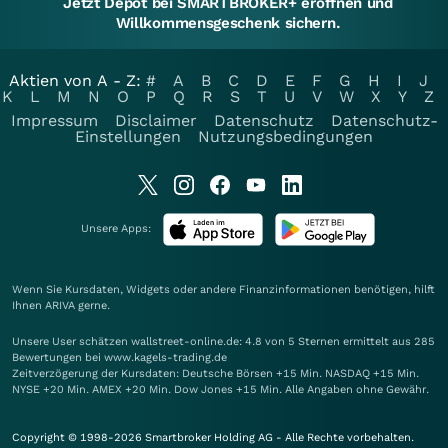
Jetzt Depot bei SMARTBROKER+ eröffnen und
Willkommensgeschenk sichern.
Aktien von A - Z:
#
A
B
C
D
E
F
G
H
I
J
K
L
M
N
O
P
Q
R
S
T
U
V
W
X
Y
Z
Impressum
Disclaimer
Datenschutz
Datenschutz-
Einstellungen
Nutzungsbedingungen
Unsere Apps:
Wenn Sie Kursdaten, Widgets oder andere Finanzinformationen benötigen, hilft
Ihnen
ARIVA
gerne.
Unsere User schätzen wallstreet-online.de: 4.8 von 5 Sternen ermittelt aus 285
Bewertungen bei www.kagels-trading.de
Zeitverzögerung der Kursdaten: Deutsche Börsen +15 Min. NASDAQ +15 Min.
NYSE +20 Min. AMEX +20 Min. Dow Jones +15 Min. Alle Angaben ohne Gewähr.
Copyright © 1998-2026 Smartbroker Holding AG - Alle Rechte vorbehalten.