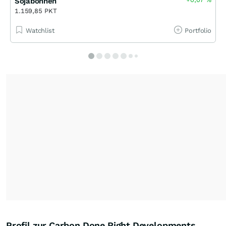
Sojabohnen
1.159,85 PKT
Watchlist
Portfolio
Profil zur Carbon Done Right Developments