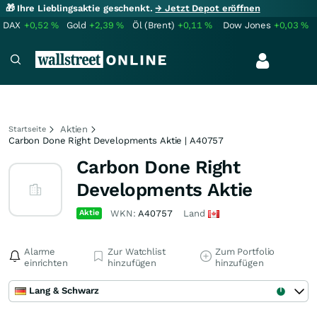
🎁 Ihre Lieblingsaktie geschenkt.
→ Jetzt Depot eröffnen
DAX
+0,52
%
Gold
+2,39
%
Öl (Brent)
+0,11
%
Dow Jones
+0,03
%
Aktien
Startseite
Carbon Done Right Developments Aktie | A40757
Carbon Done Right
Developments Aktie
Aktie
WKN:
A40757
Land
Alarme
Zur Watchlist
Zum Portfolio
einrichten
hinzufügen
hinzufügen
Lang & Schwarz