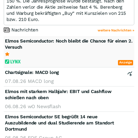
150 %. Die Jahresprognose wurde bestätigt. Nach den
Zahlen verlor die Aktie zeitweise fast 4 %. Berenberg
und Warburg bekräftigten „Buy“ mit Kurszielen von 215
bzw. 210 Euro.
Nachrichten
weitere Nachrichten »
Elmos Semiconductor: Noch bleibt die Chance für einen 2.
Versuch
Anzeige
Chartsignale:
MACD long
07.08.26
MACD long
Elmos mit starkem Halbjahr: EBIT und Cashflow
schießen nach oben
06.08.26
wO Newsflash
Elmos Semiconductor SE begrüßt 14 neue
Auszubildende und dual Studierende am Standort
Dortmund
05.08.26
EQS Group AG