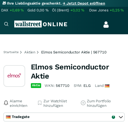
🎁 Ihre Lieblingsaktie geschenkt.
→ Jetzt Depot eröffnen
DAX
+0,69
%
Gold
0,00
%
Öl (Brent)
+0,02
%
Dow Jones
+0,25
%
Aktien
Elmos Semiconductor Aktie | 567710
Startseite
Elmos Semiconductor
Aktie
Aktie
WKN:
567710
SYM:
ELG
Land
Alarme
Zur Watchlist
Zum Portfolio
einrichten
hinzufügen
hinzufügen
Tradegate