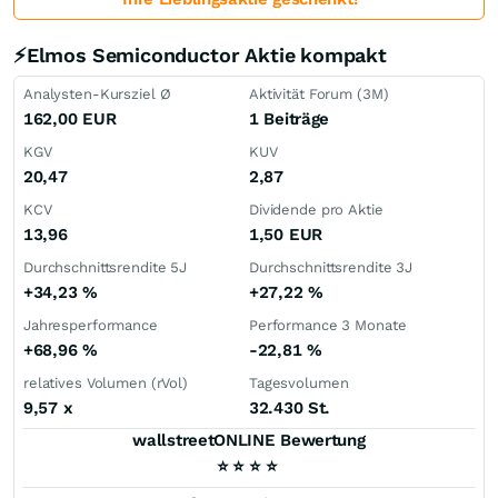
⚡Elmos Semiconductor Aktie kompakt
Analysten-Kursziel Ø
Aktivität Forum (3M)
162,00
EUR
1 Beiträge
KGV
KUV
20,47
2,87
KCV
Dividende pro Aktie
13,96
1,50
EUR
Durchschnittsrendite 5J
Durchschnittsrendite 3J
+34,23
%
+27,22
%
Jahresperformance
Performance 3 Monate
+68,96
%
-22,81
%
relatives Volumen (rVol)
Tagesvolumen
9,57
x
32.430 St.
wallstreetONLINE Bewertung
⭐
⭐
⭐
⭐