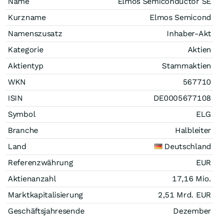
Name
Elmos Semiconductor SE
Kurzname
Elmos Semicond
Namenszusatz
Inhaber-Akt
Kategorie
Aktien
Aktientyp
Stammaktien
WKN
567710
ISIN
DE0005677108
Symbol
ELG
Branche
Halbleiter
Land
Deutschland
Referenzwährung
EUR
Aktienanzahl
17,16 Mio.
Marktkapitalisierung
2,51 Mrd.
EUR
Geschäftsjahresende
Dezember