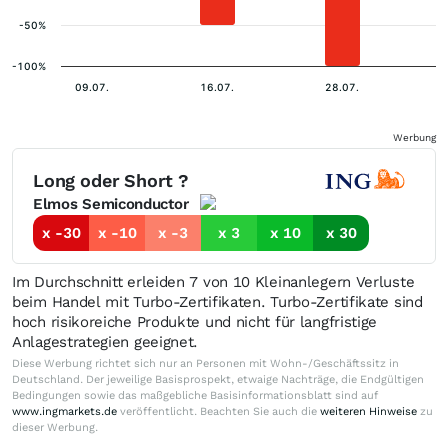
-50%
-100%
09.07.
16.07.
28.07.
Werbung
Long oder Short ?
Elmos Semiconductor
x -30
x -10
x -3
x 3
x 10
x 30
Im Durchschnitt erleiden 7 von 10 Kleinanlegern Verluste
beim Handel mit Turbo-Zertifikaten. Turbo-Zertifikate sind
hoch risikoreiche Produkte und nicht für langfristige
Anlagestrategien geeignet.
Diese Werbung richtet sich nur an Personen mit Wohn-/Geschäftssitz in
Deutschland. Der jeweilige Basisprospekt, etwaige Nachträge, die Endgültigen
Bedingungen sowie das maßgebliche Basisinformationsblatt sind auf
www.ingmarkets.de
veröffentlicht. Beachten Sie auch die
weiteren Hinweise
zu
dieser Werbung.