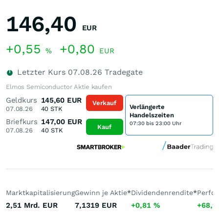
146,40
EUR
+0,55
+0,80
%
EUR
Letzter Kurs
07.08.26
Tradegate
Elmos Semiconductor Aktie kaufen
Geldkurs
145,60
EUR
Verkauf
Verlängerte
07.08.26
40
STK
Handelszeiten
Briefkurs
147,00
EUR
07:30 bis 23:00 Uhr
Kauf
07.08.26
40
STK
Marktkapitalisierung
Gewinn je Aktie
*
Dividendenrendite
*
Perfo
2,51 Mrd.
EUR
7,1319
EUR
+0,81
%
+68,