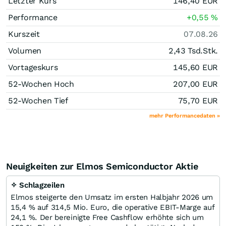
Letzter Kurs
146,40
EUR
Performance
+0,55
%
Kurszeit
07.08.26
Volumen
2,43 Tsd.
Stk.
Vortageskurs
145,60
EUR
52-Wochen Hoch
207,00
EUR
52-Wochen Tief
75,70
EUR
mehr Performancedaten »
Neuigkeiten zur Elmos Semiconductor Aktie
✧ Schlagzeilen
Elmos steigerte den Umsatz im ersten Halbjahr 2026 um
15,4 % auf 314,5 Mio. Euro, die operative EBIT-Marge auf
24,1 %. Der bereinigte Free Cashflow erhöhte sich um