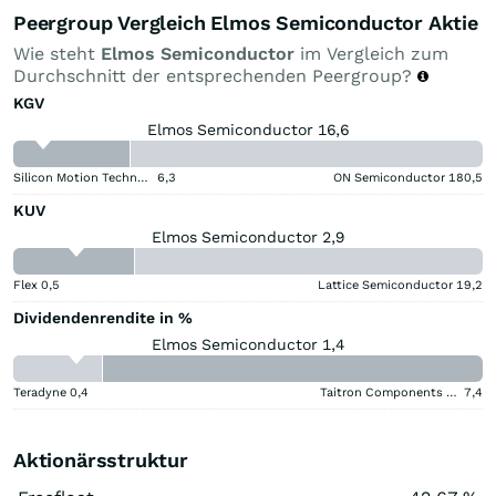
Peergroup Vergleich Elmos Semiconductor Aktie
Wie steht
Elmos Semiconductor
im Vergleich zum
Durchschnitt der entsprechenden Peergroup?
KGV
Elmos Semiconductor 16,6
Silicon Motion Technology Corporation
6,3
ON Semiconductor
180,5
KUV
Elmos Semiconductor 2,9
Flex
0,5
Lattice Semiconductor
19,2
Dividendenrendite in %
Elmos Semiconductor 1,4
Teradyne
0,4
Taitron Components (A)
7,4
Aktionärsstruktur