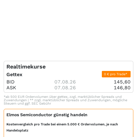
Realtimekurse
Gettex
0 € pro Trade*
BID
07.08.26
145,60
ASK
07.08.26
146,80
*ab 500 EUR Ordervolumen über gettex, zzgl. marktüblicher Spreads und
Zuwendungen | ** zzgl. marktüblicher Spreads und Zuwendungen, mögliche
Steuern und ggf. SEC Gebühr
Elmos Semiconductor günstig handeln
Kostenvergleich pro Trade bei einem 5.000 € Ordervolumen, je nach
Handelsplatz