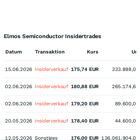
Elmos Semiconductor Insidertrades
Datum
Transaktion
Kurs
Um
15.06.2026
15.06.2026
Insiderverkauf
175,74
EUR
333.898,00
02.06.2026
02.06.2026
Insiderverkauf
180,88
EUR
265.174,60
02.06.2026
02.06.2026
Insiderverkauf
179,20
EUR
89.600,00
20.05.2026
20.05.2026
Insiderverkauf
178,40
EUR
44.600,00
12.05.2026
12.05.2026
Sonstiges
176,00
EUR
136.061.904,00