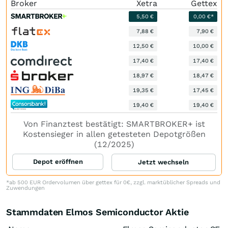
Broker
Xetra
Gettex
5,50 €
0,00 €*
7,88 €
7,90 €
12,50 €
10,00 €
17,40 €
17,40 €
18,97 €
18,47 €
19,35 €
17,45 €
19,40 €
19,40 €
Von Finanztest bestätigt: SMARTBROKER+ ist
Kostensieger in allen getesteten Depotgrößen
(12/2025)
Depot eröffnen
Jetzt wechseln
*ab 500 EUR Ordervolumen über gettex für 0€, zzgl. marktüblicher Spreads und
Zuwendungen
Stammdaten Elmos Semiconductor Aktie