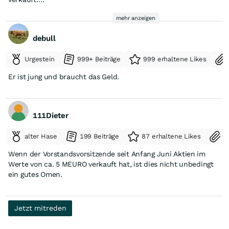
Am 11.05.2026 hat Thomas Lehner (Aufsichtsrat Elmos
mehr anzeigen
Semiconductor) 3.305 Aktien, zu einem Kurs von 177,36 EUR
verkauft.
debull
Wie ist Ihre Meinung dazu? Diskutieren Sie mit!
Urgestein
999+ Beiträge
999 erhaltene Likes
Quelle:
Elmos Semiconductor Insidertrades
Er ist jung und braucht das Geld.
111Dieter
alter Hase
199 Beiträge
87 erhaltene Likes
S
Wenn der Vorstandsvorsitzende seit Anfang Juni Aktien im
Werte von ca. 5 MEURO verkauft hat, ist dies nicht unbedingt
ein gutes Omen.
Jetzt mitreden