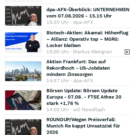
dpa-AFX-Überblick: UNTERNEHMEN
vom 07.08.2026 - 15.15 Uhr
15:20 Uhr · dpa-AFX
Biotech-Aktien: Akamai: Höhenflug
– Allianz: Operativ top – MüRü:
Locker bleiben
15:00 Uhr · Markus Weingran
Aktien Frankfurt: Dax auf
Rekordhoch - US-Jobdaten
mindern Zinssorgen
14:57 Uhr · dpa-AFX
Börsen Update: Börsen Update
Europa - 07.08. - FTSE Athex 20
stark +1,76 %
14:00 Uhr · wO Newsflash
ROUNDUP/Wegen Preisverfall:
Munich Re kappt Umsatzziel für
2026