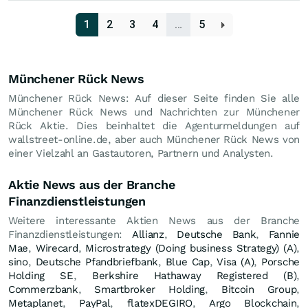
1
2
3
4
…
5
Münchener Rück News
Münchener Rück News: Auf dieser Seite finden Sie alle
Münchener Rück News und Nachrichten zur Münchener
Rück Aktie. Dies beinhaltet die Agenturmeldungen auf
wallstreet-online.de, aber auch Münchener Rück News von
einer Vielzahl an Gastautoren, Partnern und Analysten.
Aktie News aus der Branche
Finanzdienstleistungen
Weitere interessante Aktien News aus der Branche
Finanzdienstleistungen:
Allianz
,
Deutsche Bank
,
Fannie
Mae
,
Wirecard
,
Microstrategy (Doing business Strategy) (A)
,
sino
,
Deutsche Pfandbriefbank
,
Blue Cap
,
Visa (A)
,
Porsche
Holding SE
,
Berkshire Hathaway Registered (B)
,
Commerzbank
,
Smartbroker Holding
,
Bitcoin Group
,
Metaplanet
,
PayPal
,
flatexDEGIRO
,
Argo Blockchain
,