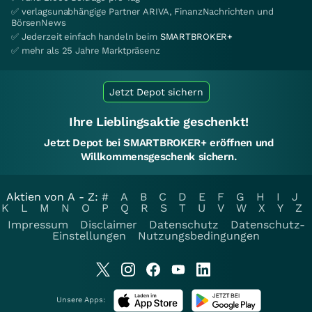
✅ verlagsunabhängige Partner ARIVA, FinanzNachrichten und
BörsenNews
✅ Jederzeit einfach handeln beim
SMARTBROKER+
✅ mehr als 25 Jahre Marktpräsenz
Jetzt Depot sichern
Ihre Lieblingsaktie geschenkt!
Jetzt Depot bei SMARTBROKER+ eröffnen und
Willkommensgeschenk sichern.
Aktien von A - Z:
#
A
B
C
D
E
F
G
H
I
J
K
L
M
N
O
P
Q
R
S
T
U
V
W
X
Y
Z
Impressum
Disclaimer
Datenschutz
Datenschutz-
Einstellungen
Nutzungsbedingungen
Unsere Apps: