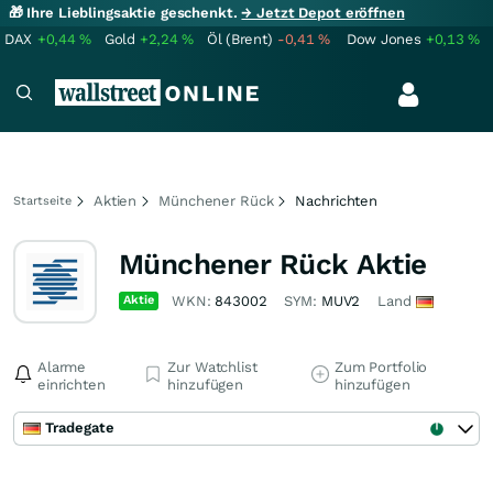
🎁 Ihre Lieblingsaktie geschenkt.
→ Jetzt Depot eröffnen
DAX
+0,44
%
Gold
+2,24
%
Öl (Brent)
-0,41
%
Dow Jones
+0,13
%
Aktien
Münchener Rück
Nachrichten
Startseite
Münchener Rück Aktie
Aktie
WKN:
843002
SYM:
MUV2
Land
Alarme
Zur Watchlist
Zum Portfolio
einrichten
hinzufügen
hinzufügen
Tradegate