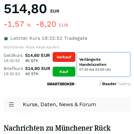
514,80
EUR
-1,57
-8,20
%
EUR
Letzter Kurs
19:32:52
Tradegate
Münchener Rück Aktie kaufen
Geldkurs
514,60
EUR
Verkauf
Verlängerte
19:32:52
40
STK
Handelszeiten
Briefkurs
514,80
EUR
07:30 bis 23:00 Uhr
Kauf
19:32:52
40
STK
Kurse, Daten, News & Forum
Nachrichten zu Münchener Rück