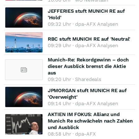
JEFFERIES stuft MUNICH RE auf
'Hold'
09:32 Uhr · dpa-AFX Analysen
RBC stuft MUNICH RE auf 'Neutral'
09:29 Uhr · dpa-AFX Analysen
Munich-Re: Rekordgewinn – doch
dieser Ausblick bremst die Aktie
aus
09:20 Uhr · Sharedeals
JPMORGAN stuft MUNICH RE auf
'Overweight'
09:14 Uhr · dpa-AFX Analysen
AKTIEN IM FOKUS: Allianz und
Munich Re schwächeln nach Zahlen
und Ausblick
08:58 Uhr · dpa-AFX