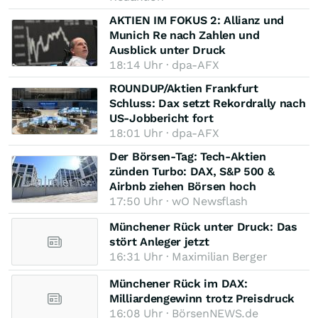
AKTIEN IM FOKUS 2: Allianz und
Munich Re nach Zahlen und
Ausblick unter Druck
18:14 Uhr · dpa-AFX
ROUNDUP/Aktien Frankfurt
Schluss: Dax setzt Rekordrally nach
US-Jobbericht fort
18:01 Uhr · dpa-AFX
Der Börsen-Tag: Tech-Aktien
zünden Turbo: DAX, S&P 500 &
Airbnb ziehen Börsen hoch
17:50 Uhr · wO Newsflash
Münchener Rück unter Druck: Das
stört Anleger jetzt
16:31 Uhr · Maximilian Berger
Münchener Rück im DAX:
Milliardengewinn trotz Preisdruck
16:08 Uhr · BörsenNEWS.de