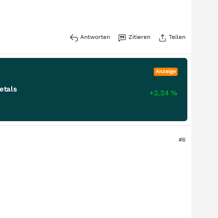
Antworten
Zitieren
Teilen
Anzeige
etals
+2,24
%
#6