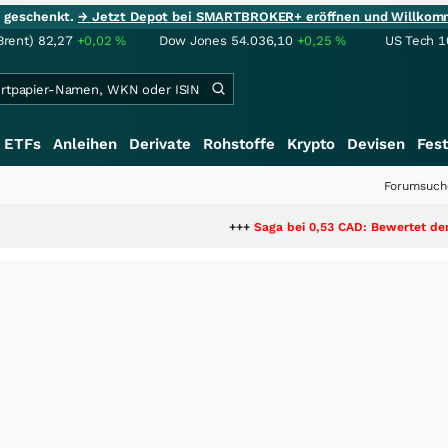
ie geschenkt.
→ Jetzt Depot bei SMARTBROKER+ eröffnen und Willkom
Brent)
82,27
+0,02
%
Dow Jones
54.036,10
+0,25
%
US Tech 1
ETFs
Anleihen
Derivate
Rohstoffe
Krypto
Devisen
Fest
Forumsuch
+++
Saga bei 0,53 CAD: Bewertet der Markt noch