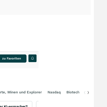
zu Favoriten
rte, Minen und Explorer
Nasdaq
Biotech
DAX
iger Ki-esmacher?
Was ist los bei Critical Metals und bei Tanbreez auf Grönland?