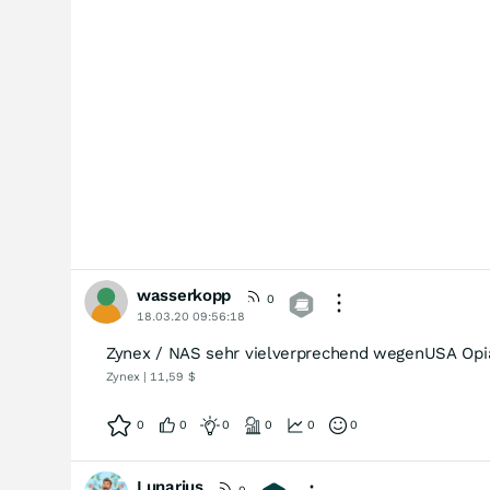
wasserkopp
0
18.03.20 09:56:18
Zynex / NAS sehr vielverprechend wegenUSA Opia
Zynex | 11,59 $
0
0
0
0
0
0
Lunarius