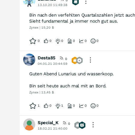
0
13.10.20 11:49:38
Bin nach den verfehlten Quartalszahlen jetzt auch
Sieht fundamental ja immer noch gut aus.
Zynex | 15,20 $
0
0
0
0
0
0
Desta85
0
04.01.21 20:44:59
Guten Abend Lunarius und wasserkoop.
Bin seit heute auch mal mit an Bord.
Zynex | 13,45 $
1
0
1
0
0
0
Special_K
0
18.02.21 21:40:00