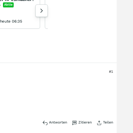
Critical Metals Corporation
%
Aktie
+10,19
%
Aktie
120 Aufrufe heute
 heute 06:35
Bergmann1 gestern 17:24
#1
Antworten
Zitieren
Teilen