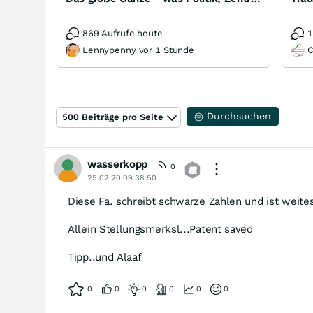
869 Aufrufe heute
1
Lennypenny vor 1 Stunde
C
Durchsuchen
500 Beiträge pro Seite
wasserkopp
0
25.02.20 09:38:50
Diese Fa. schreibt schwarze Zahlen und ist weite
Allein Stellungsmerksl...Patent saved
Tipp..und Alaaf
0
0
0
0
0
0