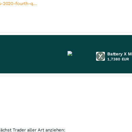
s-2020-fourth-q…
Battery X M
1,7380
EUR
chst Trader aller Art anziehen: