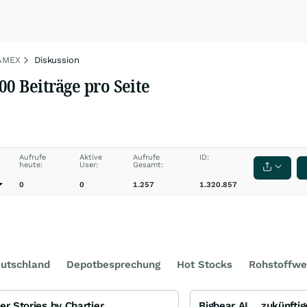
 AMEX
Diskussion
00 Beiträge pro Seite
Aufrufe
Aktive
Aufrufe
ID:
heute:
User:
Gesamt:
0
0
1.257
1.320.857
utschland
Depotbesprechung
Hot Stocks
Rohstoffwe
er Stories by Chartier
Bigbear AI... zukünft