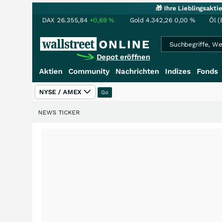
🎁 Ihre Lieblingsakt
DAX
26.355,84
+0,69
%
Gold
4.342,26
0,00
%
Öl (
Depot eröffnen
Aktien
Community
Nachrichten
Indizes
Fonds
NYSE / AMEX
NEWS TICKER