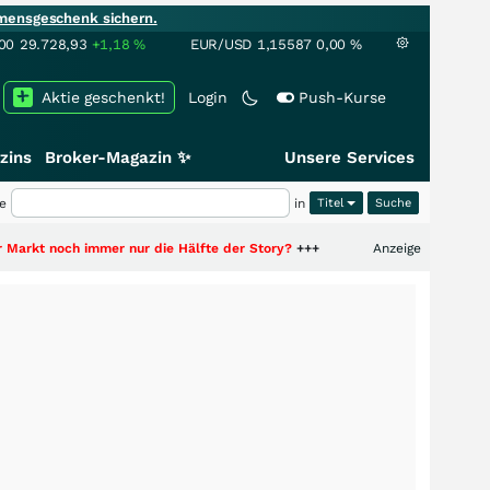
mensgeschenk sichern.
00
29.728,93
+1,18
%
EUR/USD
1,15587
0,00
%
Aktie geschenkt!
Login
Push-Kurse
zins
Broker-Magazin ✨
Unsere Services
e
in
Titel
 immer nur die Hälfte der Story?
+++
Anzeige