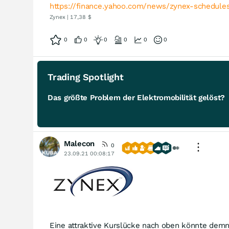
https://finance.yahoo.com/news/zynex-schedule
Zynex | 17,38 $
0
0
0
0
0
0
Trading Spotlight
Das größte Problem der Elektromobilität gelöst?
Malecon
0
23.09.21 00:08:17
Eine attraktive Kurslücke nach oben könnte demnä