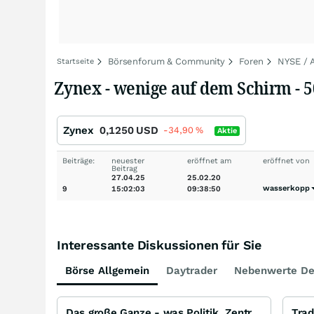
Börsenforum & Community
Foren
NYSE /
Startseite
Zynex - wenige auf dem Schirm - 5
Zynex
0,1250
USD
-34,90
%
Aktie
Beiträge:
neuester
eröffnet am
eröffnet von
Beitrag
27.04.25
25.02.20
wasserkopp
9
15:02:03
09:38:50
Interessante Diskussionen für Sie
Börse Allgemein
Daytrader
Nebenwerte De
Das große Ganze - was Politik, Zentralbanken, Trends, Medien und Gesellschaft mit Aktien, Rohstoffen
Trad