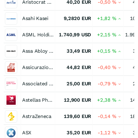
Aristocrat Leisure
40,20
EUR
-0,50
%
4
Asahi Kasei
9,2820
EUR
+1,82
%
10
ASML Holding NV NY
1.740,99
USD
+2,15
%
1.99
Assa Abloy Registered (B)
33,49
EUR
+0,15
%
3
Assicurazioni Generali
44,82
EUR
-0,40
%
4
Associated British Foods
25,00
EUR
-0,79
%
2
Astellas Pharma
12,900
EUR
+2,38
%
14
AstraZeneca
139,60
EUR
-0,14
%
18
ASX
35,20
EUR
-1,12
%
3