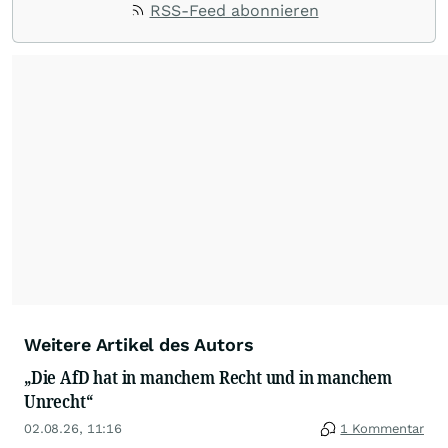
RSS-Feed abonnieren
herausgegeben, viele davon sind in zahlreiche
Sprachen übersetzt worden. * Werbelink
Weitere Artikel des Autors
„Die AfD hat in manchem Recht und in manchem
Unrecht“
02.08.26, 11:16
1 Kommentar