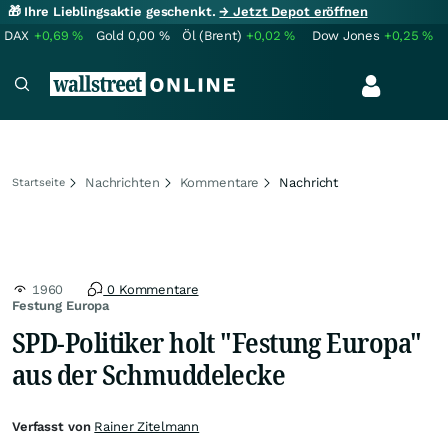
🎁 Ihre Lieblingsaktie geschenkt.
→ Jetzt Depot eröffnen
DAX
+0,69
%
Gold
0,00
%
Öl (Brent)
+0,02
%
Dow Jones
+0,25
%
Nachrichten
Kommentare
Nachricht
Startseite
1960
0 Kommentare
Festung Europa
SPD-Politiker holt "Festung Europa"
aus der Schmuddelecke
Verfasst von
Rainer Zitelmann