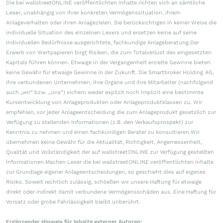
Die bei wallstreetONLINE veröffentlichten Inhalte richten sich an sämtliche
Leser, unabhängig von ihrer konkreten Vermögenssituation, ihrem
Anlageverhalten oder ihren Anlagezielen. Sie berücksichtigen in keiner Weise die
individuelle Situation des einzelnen Lesers und ersetzen keine auf seine
individuellen Bedürfnisse ausgerichtete, fachkundige Anlageberatung.Der
Erwerb von Wertpapieren birgt Risiken, die zum Totalverlust des eingesetzten
Kapitals führen können. Etwaige in der Vergangenheit erzielte Gewinne bieten
keine Gewähr für etwaige Gewinne in der Zukunft. Die Smartbroker Holding AG,
ihre verbundenen Unternehmen, ihre Organe und ihre Mitarbeiter (nachfolgend
auch „wir“ bzw. „uns“) sichern weder explizit noch implizit eine bestimmte
Kursentwicklung von Anlageprodukten oder Anlageproduktklassen zu. Wir
empfehlen, vor jeder Anlageentscheidung die zum Anlageprodukt gesetzlich zur
Verfügung zu stellenden Informationen (z.B. den Verkaufsprospekt) zur
Kenntnis zu nehmen und einen fachkundigen Berater zu konsultieren.Wir
übernehmen keine Gewähr für die Aktualität, Richtigkeit, Angemessenheit,
Qualität und Vollständigkeit der auf wallstreetONLINE zur Verfügung gestellten
Informationen.Machen Leser die bei wallstreetONLINE veröffentlichten Inhalte
zur Grundlage eigener Anlageentscheidungen, so geschieht dies auf eigenes
Risiko. Soweit rechtlich zulässig, schließen wir unsere Haftung für etwaige
direkt oder indirekt damit verbundene Vermögensschäden aus. Eine Haftung für
Vorsatz oder grobe Fahrlässigkeit bleibt unberührt.
Ergänzender Hinweis für Inhalte externer Autoren: