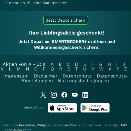
✅ mehr als 25 Jahre Marktpräsenz
Jetzt Depot sichern
Ihre Lieblingsaktie geschenkt!
Jetzt Depot bei SMARTBROKER+ eröffnen und
Willkommensgeschenk sichern.
Aktien von A - Z:
#
A
B
C
D
E
F
G
H
I
J
K
L
M
N
O
P
Q
R
S
T
U
V
W
X
Y
Z
Impressum
Disclaimer
Datenschutz
Datenschutz-
Einstellungen
Nutzungsbedingungen
Unsere Apps:
Wenn Sie Kursdaten, Widgets oder andere Finanzinformationen benötigen, hilft
Ihnen
ARIVA
gerne.