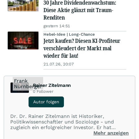
30 Jahre Dividendenwachstum:
Diese Aktie glänzt mit Traum-
Renditen
gestern 14:51
Hebel-Idee | Long-Chance
Jetzt kaufen? Diesen KI-Profiteur
verschleudert der Markt mal
wieder für lau!
21.07.26, 20:07
Frank
Rainer Zitelmann
Nürnberger
0
Follower
Autor folgen
Dr. Dr. Rainer Zitelmann ist Historiker,
Politikwissenschaftler und Soziologe - und
zugleich ein erfolgreicher Investor. Er hat
zahlreiche Bücher auch zu den Themen
Mehr anzeigen
Wirtschaft und Finanzen* geschrieben und