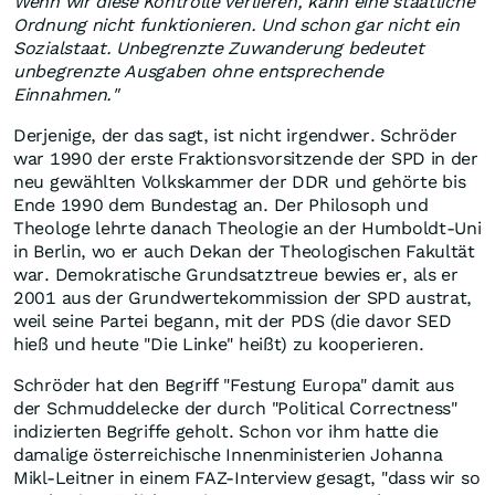
Wenn wir diese Kontrolle verlieren, kann eine staatliche
Ordnung nicht funktionieren. Und schon gar nicht ein
Sozialstaat. Unbegrenzte Zuwanderung bedeutet
unbegrenzte Ausgaben ohne entsprechende
Einnahmen."
Derjenige, der das sagt, ist nicht irgendwer. Schröder
war 1990 der erste Fraktionsvorsitzende der SPD in der
neu gewählten Volkskammer der DDR und gehörte bis
Ende 1990 dem Bundestag an. Der Philosoph und
Theologe lehrte danach Theologie an der Humboldt-Uni
in Berlin, wo er auch Dekan der Theologischen Fakultät
war. Demokratische Grundsatztreue bewies er, als er
2001 aus der Grundwertekommission der SPD austrat,
weil seine Partei begann, mit der PDS (die davor SED
hieß und heute "Die Linke" heißt) zu kooperieren.
Schröder hat den Begriff "Festung Europa" damit aus
der Schmuddelecke der durch "Political Correctness"
indizierten Begriffe geholt. Schon vor ihm hatte die
damalige österreichische Innenministerien Johanna
Mikl-Leitner in einem FAZ-Interview gesagt, "dass wir so